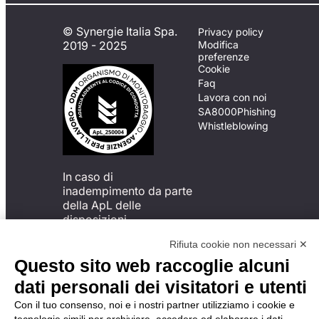
© Synergie Italia Spa.
Privacy policy
2019 - 2025
Modifica
preferenze
Cookie
Faq
Lavora con noi
SA8000
Phishing
Whistleblowing
In caso di
inadempimento da parte
della ApL delle
disposizioni
del Codice di Condotta, è
Rifiuta cookie non necessari ✕
possibile presentare un
reclamo
Questo sito web raccoglie alcuni
all’Organismo di
dati personali dei visitatori e utenti
Monitoraggio utilizzando
una delle modalità
Con il tuo consenso, noi e i nostri partner utilizziamo i cookie e