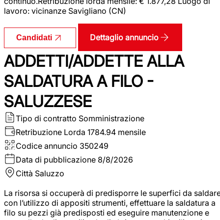
continuo.Retribuzione lorda mensile: € 1.877,28 Luogo di
lavoro: vicinanze Savigliano (CN)
Dettaglio annuncio
Candidati
ADDETTI/ADDETTE ALLA
SALDATURA A FILO -
SALUZZESE
Tipo di contratto
Somministrazione
Retribuzione Lorda
1784.94 mensile
Codice annuncio
350249
Data di pubblicazione
8/8/2026
Città
Saluzzo
La risorsa si occuperà di predisporre le superfici da saldar
con l’utilizzo di appositi strumenti, effettuare la saldatura a
filo su pezzi già predisposti ed eseguire manutenzione e