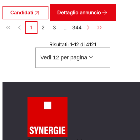
Dettaglio annuncio
Candidati
Paginazione
1
2
3
...
344
Pagina
Pagina
Pagina
Pagina
Risultati: 1-12 di 4121
Vedi 12 per pagina