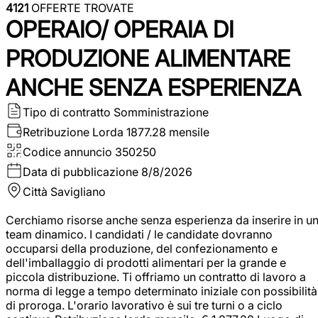
4121
OFFERTE TROVATE
OPERAIO/ OPERAIA DI
PRODUZIONE ALIMENTARE
ANCHE SENZA ESPERIENZA
Tipo di contratto
Somministrazione
Retribuzione Lorda
1877.28 mensile
Codice annuncio
350250
Data di pubblicazione
8/8/2026
Città
Savigliano
Cerchiamo risorse anche senza esperienza da inserire in u
team dinamico. I candidati / le candidate dovranno
occuparsi della produzione, del confezionamento e
dell'imballaggio di prodotti alimentari per la grande e
piccola distribuzione. Ti offriamo un contratto di lavoro a
norma di legge a tempo determinato iniziale con possibilità
di proroga. L'orario lavorativo è sui tre turni o a ciclo