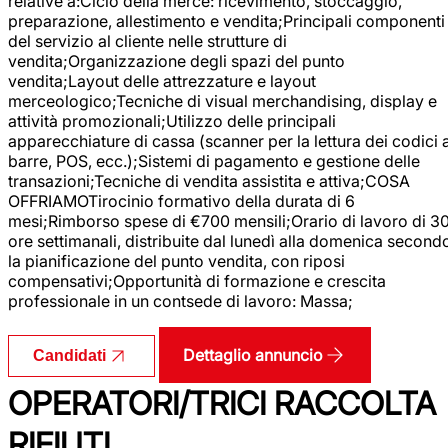
relative a:Ciclo della merce: ricevimento, stoccaggio,
preparazione, allestimento e vendita;Principali componenti
del servizio al cliente nelle strutture di
vendita;Organizzazione degli spazi del punto
vendita;Layout delle attrezzature e layout
merceologico;Tecniche di visual merchandising, display e
attività promozionali;Utilizzo delle principali
apparecchiature di cassa (scanner per la lettura dei codici 
barre, POS, ecc.);Sistemi di pagamento e gestione delle
transazioni;Tecniche di vendita assistita e attiva;COSA
OFFRIAMOTirocinio formativo della durata di 6
mesi;Rimborso spese di €700 mensili;Orario di lavoro di 3
ore settimanali, distribuite dal lunedì alla domenica second
la pianificazione del punto vendita, con riposi
compensativi;Opportunità di formazione e crescita
professionale in un contsede di lavoro: Massa;
Dettaglio annuncio
Candidati
OPERATORI/TRICI RACCOLTA
RIFIUTI