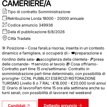
CAMERIERE/A
Tipo di contratto
Somministrazione
Retribuzione Lorda
18000 - 20000 annuale
Codice annuncio
349936
Data di pubblicazione
6/8/2026
Città
Tradate
🎯 Posizione – Cosa faraiLa risorsa, inserita in un contesto
dinamico e famigliare, si occuperà di:- 🍽️preparazione e
riordino della sala- 👥accoglienza della clientela- 🍕presa
delle comande- 🍴servizio al tavolo 🎁 Cosa offriamo-
Contratto part time 15 ore/settimana- Contratto in
somministrazione part-time determinato, con possibilità di
proroghe- CCNL PUBBLICI ESERCIZI RISTORAZIONE
TURISMO Livello 6 o 7 RAL : €18.000 - €20.000 lordi annui
⏰ Orario di lavoroPart-time 15 ore alla settimana anche su
turni serali, con possibilità di lavorare nel weekend
Dettaglio annuncio
Candidati