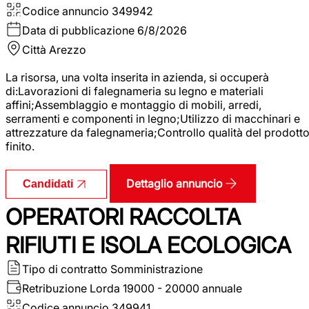
Codice annuncio
349942
Data di pubblicazione
6/8/2026
Città
Arezzo
La risorsa, una volta inserita in azienda, si occuperà
di:Lavorazioni di falegnameria su legno e materiali
affini;Assemblaggio e montaggio di mobili, arredi,
serramenti e componenti in legno;Utilizzo di macchinari e
attrezzature da falegnameria;Controllo qualità del prodott
finito.
Dettaglio annuncio
Candidati
OPERATORI RACCOLTA
RIFIUTI E ISOLA ECOLOGICA
Tipo di contratto
Somministrazione
Retribuzione Lorda
19000 - 20000 annuale
Codice annuncio
349941