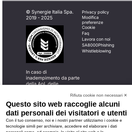
© Synergie Italia Spa.
Privacy policy
2019 - 2025
Modifica
preferenze
Cookie
Faq
Lavora con noi
SA8000
Phishing
Whistleblowing
In caso di
inadempimento da parte
della ApL delle
disposizioni
del Codice di Condotta, è
Rifiuta cookie non necessari ✕
possibile presentare un
Questo sito web raccoglie alcuni
reclamo
dati personali dei visitatori e utenti
all’Organismo di
Monitoraggio utilizzando
Con il tuo consenso, noi e i nostri partner utilizziamo i cookie e
una delle modalità
tecnologie simili per archiviare, accedere ed elaborare i dati
descritte al seguente