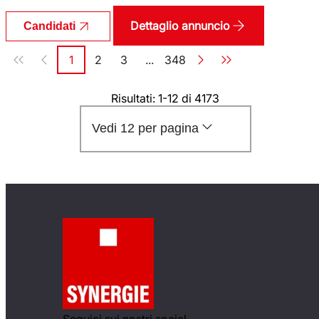
Dettaglio annuncio
Candidati
Paginazione
1
2
3
...
348
Pagina
Pagina
Pagina
Pagina
Risultati: 1-12 di 4173
Vedi 12 per pagina