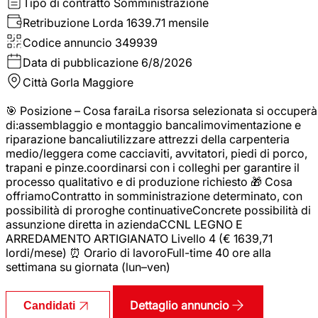
Tipo di contratto
Somministrazione
Retribuzione Lorda
1639.71 mensile
Codice annuncio
349939
Data di pubblicazione
6/8/2026
Città
Gorla Maggiore
🎯 Posizione – Cosa faraiLa risorsa selezionata si occuperà
di:assemblaggio e montaggio bancalimovimentazione e
riparazione bancaliutilizzare attrezzi della carpenteria
medio/leggera come cacciaviti, avvitatori, piedi di porco,
trapani e pinze.coordinarsi con i colleghi per garantire il
processo qualitativo e di produzione richiesto 🎁 Cosa
offriamoContratto in somministrazione determinato, con
possibilità di proroghe continuativeConcrete possibilità di
assunzione diretta in aziendaCCNL LEGNO E
ARREDAMENTO ARTIGIANATO Livello 4 (€ 1639,71
lordi/mese) ⏰ Orario di lavoroFull-time 40 ore alla
settimana su giornata (lun–ven)
Dettaglio annuncio
Candidati