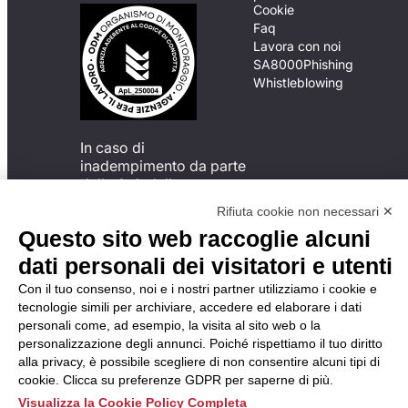
Cookie
Faq
Lavora con noi
SA8000
Phishing
Whistleblowing
In caso di
inadempimento da parte
della ApL delle
disposizioni
Rifiuta cookie non necessari ✕
del Codice di Condotta, è
Questo sito web raccoglie alcuni
possibile presentare un
reclamo
dati personali dei visitatori e utenti
all’Organismo di
Con il tuo consenso, noi e i nostri partner utilizziamo i cookie e
Monitoraggio utilizzando
tecnologie simili per archiviare, accedere ed elaborare i dati
una delle modalità
personali come, ad esempio, la visita al sito web o la
descritte al seguente
personalizzazione degli annunci. Poiché rispettiamo il tuo diritto
indirizzo web
alla privacy, è possibile scegliere di non consentire alcuni tipi di
https://odm-
cookie. Clicca su preferenze GDPR per saperne di più.
agenzielavoro.it/reclami/
.
Visualizza la Cookie Policy Completa