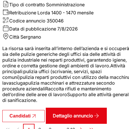
Tipo di contratto
Somministrazione
Retribuzione Lorda
1400 - 1470 mensile
Codice annuncio
350046
Data di pubblicazione
7/8/2026
Città
Sergnano
La risorsa sarà inserita all’interno dell’azienda e si occuper
sia delle pulizie generiche degli uffici sia delle attività di
pulizia industriale nei reparti produttivi, garantendo igiene,
ordine e corretta gestione degli ambienti di lavoro.Attività
principali:pulizia uffici (scrivanie, servizi, spazi
comuni)pulizia reparti produttivi con utilizzo della macchin
lavasciugapulizia macchinari e attrezzature secondo
procedure aziendaliRaccolta rifiuti e mantenimento
dell’ordine delle aree di lavoroSupporto alle attività general
di sanificazione.
Dettaglio annuncio
Candidati
Paginazione