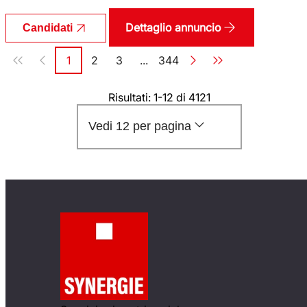
Dettaglio annuncio
Candidati
Paginazione
1
2
3
...
344
Pagina
Pagina
Pagina
Pagina
Risultati: 1-12 di 4121
Vedi 12 per pagina