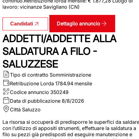
continuo.Retribuzione lorda mensile: € 1.877,28 Luogo di
lavoro: vicinanze Savigliano (CN)
Dettaglio annuncio
Candidati
ADDETTI/ADDETTE ALLA
SALDATURA A FILO -
SALUZZESE
Tipo di contratto
Somministrazione
Retribuzione Lorda
1784.94 mensile
Codice annuncio
350249
Data di pubblicazione
8/8/2026
Città
Saluzzo
La risorsa si occuperà di predisporre le superfici da saldar
con l’utilizzo di appositi strumenti, effettuare la saldatura a
filo su pezzi già predisposti ed eseguire manutenzione e