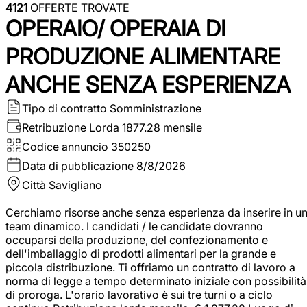
4121
OFFERTE TROVATE
OPERAIO/ OPERAIA DI
PRODUZIONE ALIMENTARE
ANCHE SENZA ESPERIENZA
Tipo di contratto
Somministrazione
Retribuzione Lorda
1877.28 mensile
Codice annuncio
350250
Data di pubblicazione
8/8/2026
Città
Savigliano
Cerchiamo risorse anche senza esperienza da inserire in u
team dinamico. I candidati / le candidate dovranno
occuparsi della produzione, del confezionamento e
dell'imballaggio di prodotti alimentari per la grande e
piccola distribuzione. Ti offriamo un contratto di lavoro a
norma di legge a tempo determinato iniziale con possibilità
di proroga. L'orario lavorativo è sui tre turni o a ciclo