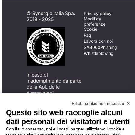
© Synergie Italia Spa.
Privacy policy
2019 - 2025
Modifica
preferenze
Cookie
Faq
Lavora con noi
SA8000
Phishing
Whistleblowing
In caso di
inadempimento da parte
della ApL delle
disposizioni
del Codice di Condotta, è
Rifiuta cookie non necessari ✕
possibile presentare un
reclamo
Questo sito web raccoglie alcuni
all’Organismo di
dati personali dei visitatori e utenti
Monitoraggio utilizzando
una delle modalità
Con il tuo consenso, noi e i nostri partner utilizziamo i cookie e