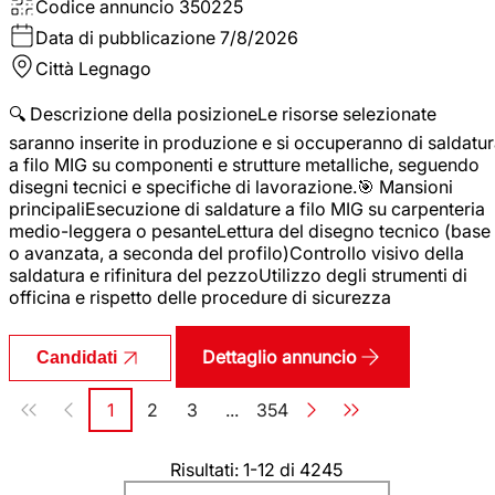
Codice annuncio
350225
Data di pubblicazione
7/8/2026
Città
Legnago
🔍 Descrizione della posizioneLe risorse selezionate
saranno inserite in produzione e si occuperanno di saldatu
a filo MIG su componenti e strutture metalliche, seguendo
disegni tecnici e specifiche di lavorazione.🎯 Mansioni
principaliEsecuzione di saldature a filo MIG su carpenteria
medio-leggera o pesanteLettura del disegno tecnico (base
o avanzata, a seconda del profilo)Controllo visivo della
saldatura e rifinitura del pezzoUtilizzo degli strumenti di
officina e rispetto delle procedure di sicurezza
Dettaglio annuncio
Candidati
Paginazione
1
2
3
...
354
Pagina
Pagina
Pagina
Pagina
Risultati: 1-12 di 4245