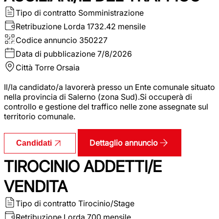
Tipo di contratto
Somministrazione
Retribuzione Lorda
1732.42 mensile
Codice annuncio
350227
Data di pubblicazione
7/8/2026
Città
Torre Orsaia
Il/la candidato/a lavorerà presso un Ente comunale situato
nella provincia di Salerno (zona Sud).Si occuperà di
controllo e gestione del traffico nelle zone assegnate sul
territorio comunale.
Dettaglio annuncio
Candidati
TIROCINIO ADDETTI/E
VENDITA
Tipo di contratto
Tirocinio/Stage
Retribuzione Lorda
700 mensile