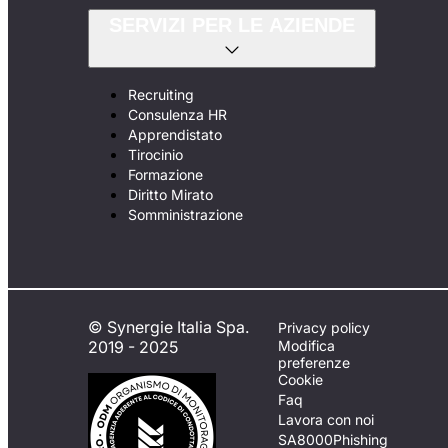
SERVIZI PER LE AZIENDE
Recruiting
Consulenza HR
Apprendistato
Tirocinio
Formazione
Diritto Mirato
Somministrazione
© Synergie Italia Spa.
Privacy policy
2019 - 2025
Modifica
preferenze
Cookie
Faq
Lavora con noi
SA8000
Phishing