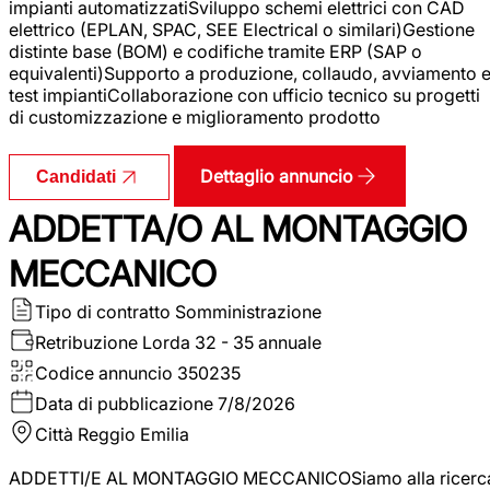
impianti automatizzatiSviluppo schemi elettrici con CAD
elettrico (EPLAN, SPAC, SEE Electrical o similari)Gestione
distinte base (BOM) e codifiche tramite ERP (SAP o
equivalenti)Supporto a produzione, collaudo, avviamento 
test impiantiCollaborazione con ufficio tecnico su progetti
di customizzazione e miglioramento prodotto
Dettaglio annuncio
Candidati
ADDETTA/O AL MONTAGGIO
MECCANICO
Tipo di contratto
Somministrazione
Retribuzione Lorda
32 - 35 annuale
Codice annuncio
350235
Data di pubblicazione
7/8/2026
Città
Reggio Emilia
ADDETTI/E AL MONTAGGIO MECCANICOSiamo alla ricerc