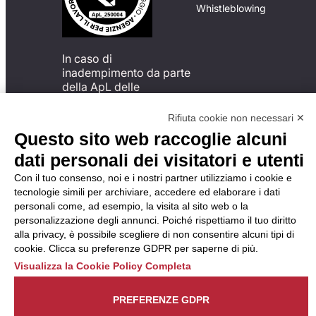
Whistleblowing
In caso di
inadempimento da parte
della ApL delle
disposizioni
del Codice di Condotta, è
Rifiuta cookie non necessari ✕
possibile presentare un
Questo sito web raccoglie alcuni
reclamo
dati personali dei visitatori e utenti
all’Organismo di
Monitoraggio utilizzando
Con il tuo consenso, noi e i nostri partner utilizziamo i cookie e
una delle modalità
tecnologie simili per archiviare, accedere ed elaborare i dati
descritte al seguente
personali come, ad esempio, la visita al sito web o la
indirizzo web
personalizzazione degli annunci. Poiché rispettiamo il tuo diritto
https://odm-
alla privacy, è possibile scegliere di non consentire alcuni tipi di
agenzielavoro.it/reclami/
.
cookie. Clicca su preferenze GDPR per saperne di più.
Visualizza la Cookie Policy Completa
PREFERENZE GDPR