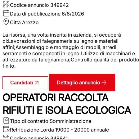
Codice annuncio
349942
Data di pubblicazione
6/8/2026
Città
Arezzo
La risorsa, una volta inserita in azienda, si occuperà
di:Lavorazioni di falegnameria su legno e materiali
affini;Assemblaggio e montaggio di mobili, arredi,
serramenti e componenti in legno;Utilizzo di macchinari e
attrezzature da falegnameria;Controllo qualità del prodott
finito.
Dettaglio annuncio
Candidati
OPERATORI RACCOLTA
RIFIUTI E ISOLA ECOLOGICA
Tipo di contratto
Somministrazione
Retribuzione Lorda
19000 - 20000 annuale
Codice annuncio
349941