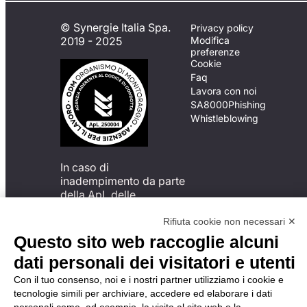
© Synergie Italia Spa.
Privacy policy
2019 - 2025
Modifica
preferenze
Cookie
Faq
Lavora con noi
SA8000
Phishing
Whistleblowing
In caso di
inadempimento da parte
della ApL delle
disposizioni
del Codice di Condotta, è
Rifiuta cookie non necessari ✕
possibile presentare un
Questo sito web raccoglie alcuni
reclamo
dati personali dei visitatori e utenti
all’Organismo di
Monitoraggio utilizzando
Con il tuo consenso, noi e i nostri partner utilizziamo i cookie e
una delle modalità
tecnologie simili per archiviare, accedere ed elaborare i dati
descritte al seguente