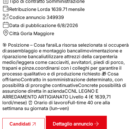
Tipo di contratto
Somministrazione
Retribuzione Lorda
1639.71 mensile
Codice annuncio
349939
Data di pubblicazione
6/8/2026
Città
Gorla Maggiore
🎯 Posizione – Cosa faraiLa risorsa selezionata si occuperà
di:assemblaggio e montaggio bancalimovimentazione e
riparazione bancaliutilizzare attrezzi della carpenteria
medio/leggera come cacciaviti, avvitatori, piedi di porco,
trapani e pinze.coordinarsi con i colleghi per garantire il
processo qualitativo e di produzione richiesto 🎁 Cosa
offriamoContratto in somministrazione determinato, con
possibilità di proroghe continuativeConcrete possibilità di
assunzione diretta in aziendaCCNL LEGNO E
ARREDAMENTO ARTIGIANATO Livello 4 (€ 1639,71
lordi/mese) ⏰ Orario di lavoroFull-time 40 ore alla
settimana su giornata (lun–ven)
Dettaglio annuncio
Candidati