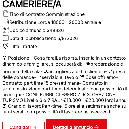
CAMERIERE/A
Tipo di contratto
Somministrazione
Retribuzione Lorda
18000 - 20000 annuale
Codice annuncio
349936
Data di pubblicazione
6/8/2026
Città
Tradate
🎯 Posizione – Cosa faraiLa risorsa, inserita in un contesto
dinamico e famigliare, si occuperà di:- 🍽️preparazione e
riordino della sala- 👥accoglienza della clientela- 🍕presa
delle comande- 🍴servizio al tavolo 🎁 Cosa offriamo-
Contratto part time 15 ore/settimana- Contratto in
somministrazione part-time determinato, con possibilità di
proroghe- CCNL PUBBLICI ESERCIZI RISTORAZIONE
TURISMO Livello 6 o 7 RAL : €18.000 - €20.000 lordi annui
⏰ Orario di lavoroPart-time 15 ore alla settimana anche su
turni serali, con possibilità di lavorare nel weekend
Dettaglio annuncio
Candidati