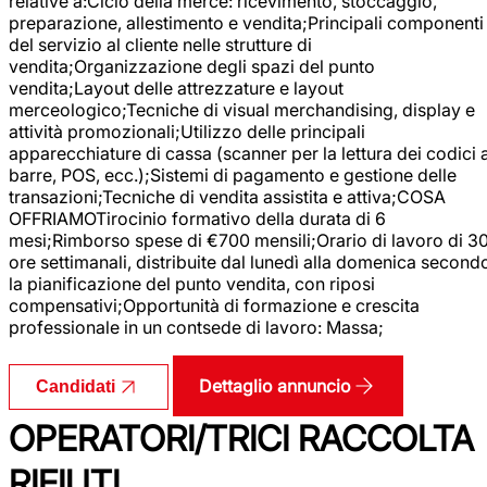
relative a:Ciclo della merce: ricevimento, stoccaggio,
preparazione, allestimento e vendita;Principali componenti
del servizio al cliente nelle strutture di
vendita;Organizzazione degli spazi del punto
vendita;Layout delle attrezzature e layout
merceologico;Tecniche di visual merchandising, display e
attività promozionali;Utilizzo delle principali
apparecchiature di cassa (scanner per la lettura dei codici 
barre, POS, ecc.);Sistemi di pagamento e gestione delle
transazioni;Tecniche di vendita assistita e attiva;COSA
OFFRIAMOTirocinio formativo della durata di 6
mesi;Rimborso spese di €700 mensili;Orario di lavoro di 3
ore settimanali, distribuite dal lunedì alla domenica second
la pianificazione del punto vendita, con riposi
compensativi;Opportunità di formazione e crescita
professionale in un contsede di lavoro: Massa;
Dettaglio annuncio
Candidati
OPERATORI/TRICI RACCOLTA
RIFIUTI