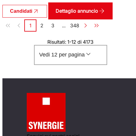
Dettaglio annuncio
Candidati
Paginazione
1
2
3
...
348
Pagina
Pagina
Pagina
Pagina
Risultati: 1-12 di 4173
Vedi 12 per pagina