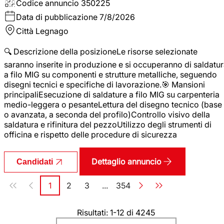
Codice annuncio
350225
Data di pubblicazione
7/8/2026
Città
Legnago
🔍 Descrizione della posizioneLe risorse selezionate
saranno inserite in produzione e si occuperanno di saldatu
a filo MIG su componenti e strutture metalliche, seguendo
disegni tecnici e specifiche di lavorazione.🎯 Mansioni
principaliEsecuzione di saldature a filo MIG su carpenteria
medio-leggera o pesanteLettura del disegno tecnico (base
o avanzata, a seconda del profilo)Controllo visivo della
saldatura e rifinitura del pezzoUtilizzo degli strumenti di
officina e rispetto delle procedure di sicurezza
Dettaglio annuncio
Candidati
Paginazione
1
2
3
...
354
Pagina
Pagina
Pagina
Pagina
Risultati: 1-12 di 4245