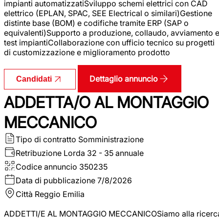
impianti automatizzatiSviluppo schemi elettrici con CAD
elettrico (EPLAN, SPAC, SEE Electrical o similari)Gestione
distinte base (BOM) e codifiche tramite ERP (SAP o
equivalenti)Supporto a produzione, collaudo, avviamento 
test impiantiCollaborazione con ufficio tecnico su progetti
di customizzazione e miglioramento prodotto
Dettaglio annuncio
Candidati
ADDETTA/O AL MONTAGGIO
MECCANICO
Tipo di contratto
Somministrazione
Retribuzione Lorda
32 - 35 annuale
Codice annuncio
350235
Data di pubblicazione
7/8/2026
Città
Reggio Emilia
ADDETTI/E AL MONTAGGIO MECCANICOSiamo alla ricerc