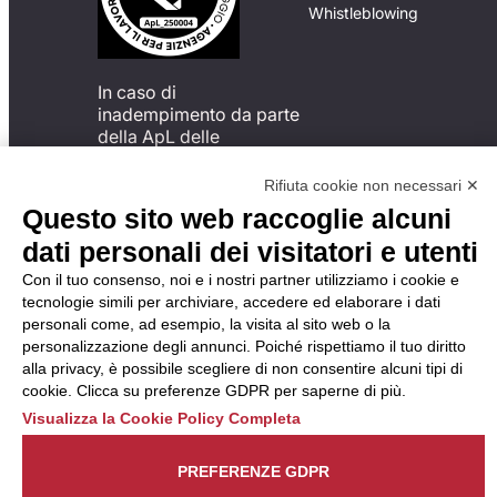
Whistleblowing
In caso di
inadempimento da parte
della ApL delle
disposizioni
del Codice di Condotta, è
Rifiuta cookie non necessari ✕
possibile presentare un
Questo sito web raccoglie alcuni
reclamo
dati personali dei visitatori e utenti
all’Organismo di
Monitoraggio utilizzando
Con il tuo consenso, noi e i nostri partner utilizziamo i cookie e
una delle modalità
tecnologie simili per archiviare, accedere ed elaborare i dati
descritte al seguente
personali come, ad esempio, la visita al sito web o la
indirizzo web
personalizzazione degli annunci. Poiché rispettiamo il tuo diritto
https://odm-
alla privacy, è possibile scegliere di non consentire alcuni tipi di
agenzielavoro.it/reclami/
.
cookie. Clicca su preferenze GDPR per saperne di più.
Visualizza la Cookie Policy Completa
PREFERENZE GDPR