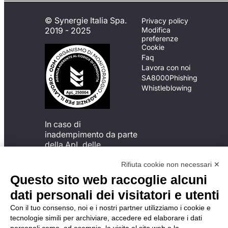
© Synergie Italia Spa.
Privacy policy
2019 - 2025
Modifica
preferenze
Cookie
Faq
Lavora con noi
SA8000
Phishing
Whistleblowing
In caso di
inadempimento da parte
della ApL delle
disposizioni
del Codice di Condotta, è
Rifiuta cookie non necessari ✕
possibile presentare un
Questo sito web raccoglie alcuni
reclamo
dati personali dei visitatori e utenti
all’Organismo di
Monitoraggio utilizzando
Con il tuo consenso, noi e i nostri partner utilizziamo i cookie e
una delle modalità
tecnologie simili per archiviare, accedere ed elaborare i dati
descritte al seguente