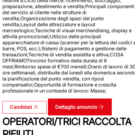
relative a:Ciclo della merce: ricevimento, stoccaggio,
preparazione, allestimento e vendita;Principali componenti
del servizio al cliente nelle strutture di
vendita;Organizzazione degli spazi del punto
vendita;Layout delle attrezzature e layout
merceologico;Tecniche di visual merchandising, display e
attività promozionali;Utilizzo delle principali
apparecchiature di cassa (scanner per la lettura dei codici 
barre, POS, ecc.);Sistemi di pagamento e gestione delle
transazioni;Tecniche di vendita assistita e attiva;COSA
OFFRIAMOTirocinio formativo della durata di 6
mesi;Rimborso spese di €700 mensili;Orario di lavoro di 3
ore settimanali, distribuite dal lunedì alla domenica second
la pianificazione del punto vendita, con riposi
compensativi;Opportunità di formazione e crescita
professionale in un contsede di lavoro: Massa;
Dettaglio annuncio
Candidati
OPERATORI/TRICI RACCOLTA
RIFIUTI