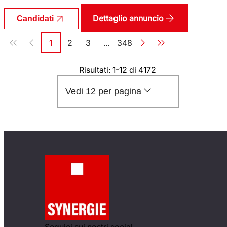
Dettaglio annuncio
Candidati
Paginazione
1
2
3
...
348
Pagina
Pagina
Pagina
Pagina
Risultati: 1-12 di 4172
Vedi 12 per pagina