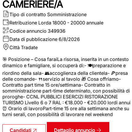
CAMERIERE/A
Tipo di contratto
Somministrazione
Retribuzione Lorda
18000 - 20000 annuale
Codice annuncio
349936
Data di pubblicazione
6/8/2026
Città
Tradate
🎯 Posizione – Cosa faraiLa risorsa, inserita in un contesto
dinamico e famigliare, si occuperà di:- 🍽️preparazione e
riordino della sala- 👥accoglienza della clientela- 🍕presa
delle comande- 🍴servizio al tavolo 🎁 Cosa offriamo-
Contratto part time 15 ore/settimana- Contratto in
somministrazione part-time determinato, con possibilità di
proroghe- CCNL PUBBLICI ESERCIZI RISTORAZIONE
TURISMO Livello 6 o 7 RAL : €18.000 - €20.000 lordi annui
⏰ Orario di lavoroPart-time 15 ore alla settimana anche su
turni serali, con possibilità di lavorare nel weekend
Dettaglio annuncio
Candidati