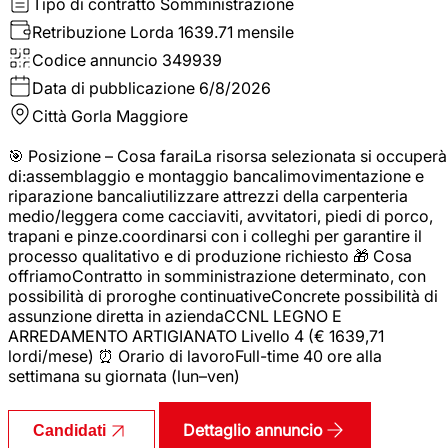
Tipo di contratto
Somministrazione
Retribuzione Lorda
1639.71 mensile
Codice annuncio
349939
Data di pubblicazione
6/8/2026
Città
Gorla Maggiore
🎯 Posizione – Cosa faraiLa risorsa selezionata si occuperà
di:assemblaggio e montaggio bancalimovimentazione e
riparazione bancaliutilizzare attrezzi della carpenteria
medio/leggera come cacciaviti, avvitatori, piedi di porco,
trapani e pinze.coordinarsi con i colleghi per garantire il
processo qualitativo e di produzione richiesto 🎁 Cosa
offriamoContratto in somministrazione determinato, con
possibilità di proroghe continuativeConcrete possibilità di
assunzione diretta in aziendaCCNL LEGNO E
ARREDAMENTO ARTIGIANATO Livello 4 (€ 1639,71
lordi/mese) ⏰ Orario di lavoroFull-time 40 ore alla
settimana su giornata (lun–ven)
Dettaglio annuncio
Candidati