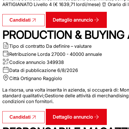
ARTIGIANATO Livello 4 (€ 1639,71 lordi/mese) ⏰ Orario di l
Dettaglio annuncio
Candidati
PRODUCTION & BUYING A
Tipo di contratto
Da definire – valutare
Retribuzione Lorda
27000 - 40000 annuale
Codice annuncio
349938
Data di pubblicazione
6/8/2026
Città
Ortignano Raggiolo
La risorsa, una volta inserita in azienda, si occuperà di: M
standard qualitativi;Gestione delle attività di merchandising
condizioni con fornitori.
Dettaglio annuncio
Candidati