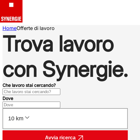
Home
Offerte di lavoro
Trova lavoro
con Synergie.
Che lavoro stai cercando?
Dove
10 km
Avvia ricerca