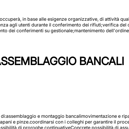
 occuperà, in base alle esigenze organizzative, di attività quali
a agli utenti durante il conferimento dei rifiuti;verifica del
ento dei conferimenti su gestionale;mantenimento dell'ordine, 
ASSEMBLAGGIO BANCALI
à di:assemblaggio e montaggio bancalimovimentazione e ripara
rapani e pinze.coordinarsi con i colleghi per garantire il pro
ossibilità di proroghe continuativeConcrete possibilità d