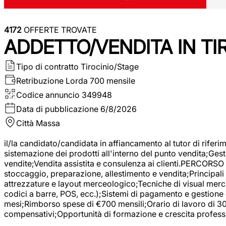
4172
OFFERTE TROVATE
ADDETTO/VENDITA IN T
Tipo di contratto
Tirocinio/Stage
Retribuzione Lorda
700 mensile
Codice annuncio
349948
Data di pubblicazione
6/8/2026
Città
Massa
il/la candidato/candidata in affiancamento al tutor di rifer
sistemazione dei prodotti all'interno del punto vendita;Gest
vendite;Vendita assistita e consulenza ai clienti.PERCORSO 
stoccaggio, preparazione, allestimento e vendita;Principali 
attrezzature e layout merceologico;Tecniche di visual mercha
codici a barre, POS, ecc.);Sistemi di pagamento e gestione 
mesi;Rimborso spese di €700 mensili;Orario di lavoro di 30 o
compensativi;Opportunità di formazione e crescita professi