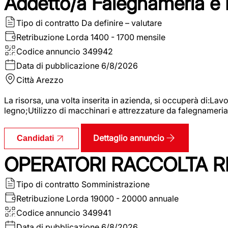
Addetto/a Falegnameria e
Tipo di contratto
Da definire – valutare
Retribuzione Lorda
1400 - 1700 mensile
Codice annuncio
349942
Data di pubblicazione
6/8/2026
Città
Arezzo
La risorsa, una volta inserita in azienda, si occuperà di:La
legno;Utilizzo di macchinari e attrezzature da falegnameria;
Dettaglio annuncio
Candidati
OPERATORI RACCOLTA RI
Tipo di contratto
Somministrazione
Retribuzione Lorda
19000 - 20000 annuale
Codice annuncio
349941
Data di pubblicazione
6/8/2026