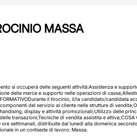
IROCINIO MASSA
imento si occuperà delle seguenti attività:Assistenza e support
ione della merce e supporto nelle operazioni di cassa;Allesti
FORMATIVODurante il tirocinio, il/la candidato/candidata acq
componenti del servizio al cliente nelle strutture di vendita
ndising, display e attività promozionali;Utilizzo delle princi
delle transazioni;Tecniche di vendita assistita e attiva;COS
re settimanali, distribuite dal lunedì alla domenica secondo 
onale in un contsede di lavoro: Massa;