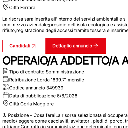
Città
Ferrara
La risorsa sarà inserita all'interno dei servizi ambientali e si
con mezzo aziendale;presidio dell'isola ecologica e assistenz
rifiuto;registrazione degli accessi tramite tessera e inserim
Dettaglio annuncio
Candidati
OPERAIO/A ADDETTO/A 
Tipo di contratto
Somministrazione
Retribuzione Lorda
1639.71 mensile
Codice annuncio
349939
Data di pubblicazione
6/8/2026
Città
Gorla Maggiore
🎯 Posizione – Cosa faraiLa risorsa selezionata si occuper
medio/leggera come cacciaviti, avvitatori, piedi di porco, t
offriamoContratto in somministrazione determinato, con p