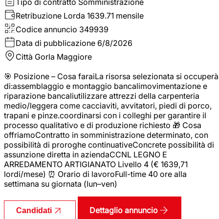
Tipo di contratto
Somministrazione
Retribuzione Lorda
1639.71 mensile
Codice annuncio
349939
Data di pubblicazione
6/8/2026
Città
Gorla Maggiore
🎯 Posizione – Cosa faraiLa risorsa selezionata si occuperà
di:assemblaggio e montaggio bancalimovimentazione e
riparazione bancaliutilizzare attrezzi della carpenteria
medio/leggera come cacciaviti, avvitatori, piedi di porco,
trapani e pinze.coordinarsi con i colleghi per garantire il
processo qualitativo e di produzione richiesto 🎁 Cosa
offriamoContratto in somministrazione determinato, con
possibilità di proroghe continuativeConcrete possibilità di
assunzione diretta in aziendaCCNL LEGNO E
ARREDAMENTO ARTIGIANATO Livello 4 (€ 1639,71
lordi/mese) ⏰ Orario di lavoroFull-time 40 ore alla
settimana su giornata (lun–ven)
Dettaglio annuncio
Candidati