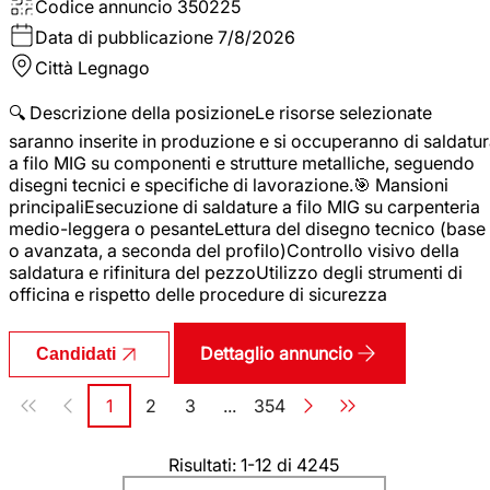
Codice annuncio
350225
Data di pubblicazione
7/8/2026
Città
Legnago
🔍 Descrizione della posizioneLe risorse selezionate
saranno inserite in produzione e si occuperanno di saldatu
a filo MIG su componenti e strutture metalliche, seguendo
disegni tecnici e specifiche di lavorazione.🎯 Mansioni
principaliEsecuzione di saldature a filo MIG su carpenteria
medio-leggera o pesanteLettura del disegno tecnico (base
o avanzata, a seconda del profilo)Controllo visivo della
saldatura e rifinitura del pezzoUtilizzo degli strumenti di
officina e rispetto delle procedure di sicurezza
Dettaglio annuncio
Candidati
Paginazione
1
2
3
...
354
Pagina
Pagina
Pagina
Pagina
Risultati: 1-12 di 4245