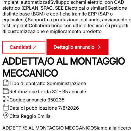
impianti automatizzatiSviluppo schemi elettrici con CAD
elettrico (EPLAN, SPAC, SEE Electrical o similari)Gestione
distinte base (BOM) e codifiche tramite ERP (SAP o
equivalenti)Supporto a produzione, collaudo, avviamento 
test impiantiCollaborazione con ufficio tecnico su progetti
di customizzazione e miglioramento prodotto
Dettaglio annuncio
Candidati
ADDETTA/O AL MONTAGGIO
MECCANICO
Tipo di contratto
Somministrazione
Retribuzione Lorda
32 - 35 annuale
Codice annuncio
350235
Data di pubblicazione
7/8/2026
Città
Reggio Emilia
ADDETTI/E AL MONTAGGIO MECCANICOSiamo alla ricerc