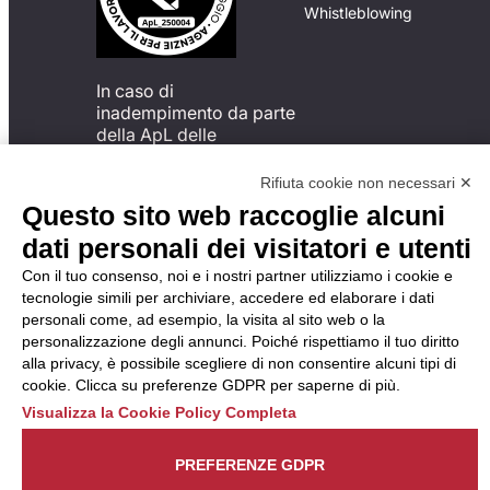
Whistleblowing
In caso di
inadempimento da parte
della ApL delle
disposizioni
del Codice di Condotta, è
Rifiuta cookie non necessari ✕
possibile presentare un
Questo sito web raccoglie alcuni
reclamo
dati personali dei visitatori e utenti
all’Organismo di
Monitoraggio utilizzando
Con il tuo consenso, noi e i nostri partner utilizziamo i cookie e
una delle modalità
tecnologie simili per archiviare, accedere ed elaborare i dati
descritte al seguente
personali come, ad esempio, la visita al sito web o la
indirizzo web
personalizzazione degli annunci. Poiché rispettiamo il tuo diritto
https://odm-
alla privacy, è possibile scegliere di non consentire alcuni tipi di
agenzielavoro.it/reclami/
.
cookie. Clicca su preferenze GDPR per saperne di più.
Visualizza la Cookie Policy Completa
PREFERENZE GDPR