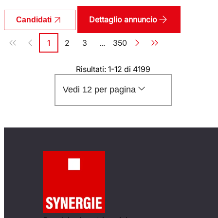
Dettaglio annuncio
Candidati
Paginazione
1
2
3
...
350
Pagina
Pagina
Pagina
Pagina
Risultati: 1-12 di 4199
Vedi 12 per pagina