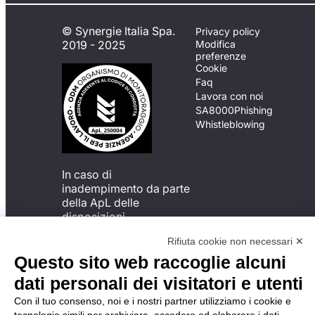
© Synergie Italia Spa.
Privacy policy
2019 - 2025
Modifica
preferenze
Cookie
Faq
Lavora con noi
SA8000
Phishing
Whistleblowing
In caso di
inadempimento da parte
della ApL delle
disposizioni
del Codice di Condotta, è
Rifiuta cookie non necessari ✕
possibile presentare un
reclamo
Questo sito web raccoglie alcuni
all’Organismo di
dati personali dei visitatori e utenti
Monitoraggio utilizzando
una delle modalità
Con il tuo consenso, noi e i nostri partner utilizziamo i cookie e