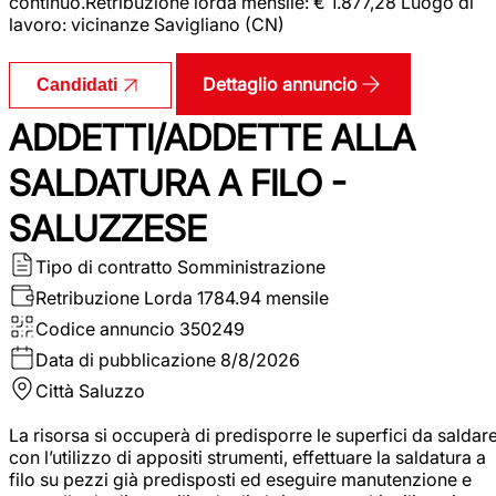
continuo.Retribuzione lorda mensile: € 1.877,28 Luogo di
lavoro: vicinanze Savigliano (CN)
Dettaglio annuncio
Candidati
ADDETTI/ADDETTE ALLA
SALDATURA A FILO -
SALUZZESE
Tipo di contratto
Somministrazione
Retribuzione Lorda
1784.94 mensile
Codice annuncio
350249
Data di pubblicazione
8/8/2026
Città
Saluzzo
La risorsa si occuperà di predisporre le superfici da saldar
con l’utilizzo di appositi strumenti, effettuare la saldatura a
filo su pezzi già predisposti ed eseguire manutenzione e