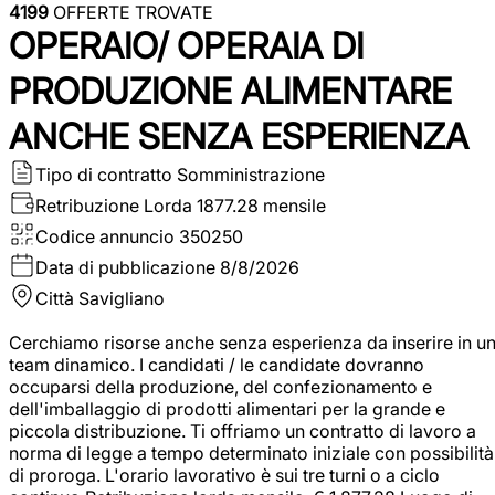
4199
OFFERTE TROVATE
OPERAIO/ OPERAIA DI
PRODUZIONE ALIMENTARE
ANCHE SENZA ESPERIENZA
Tipo di contratto
Somministrazione
Retribuzione Lorda
1877.28 mensile
Codice annuncio
350250
Data di pubblicazione
8/8/2026
Città
Savigliano
Cerchiamo risorse anche senza esperienza da inserire in u
team dinamico. I candidati / le candidate dovranno
occuparsi della produzione, del confezionamento e
dell'imballaggio di prodotti alimentari per la grande e
piccola distribuzione. Ti offriamo un contratto di lavoro a
norma di legge a tempo determinato iniziale con possibilità
di proroga. L'orario lavorativo è sui tre turni o a ciclo