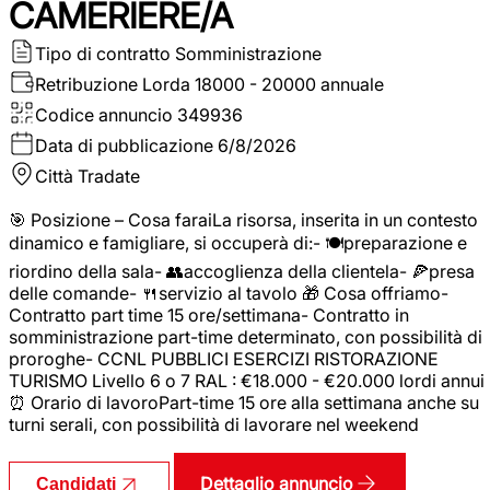
CAMERIERE/A
Tipo di contratto
Somministrazione
Retribuzione Lorda
18000 - 20000 annuale
Codice annuncio
349936
Data di pubblicazione
6/8/2026
Città
Tradate
🎯 Posizione – Cosa faraiLa risorsa, inserita in un contesto
dinamico e famigliare, si occuperà di:- 🍽️preparazione e
riordino della sala- 👥accoglienza della clientela- 🍕presa
delle comande- 🍴servizio al tavolo 🎁 Cosa offriamo-
Contratto part time 15 ore/settimana- Contratto in
somministrazione part-time determinato, con possibilità di
proroghe- CCNL PUBBLICI ESERCIZI RISTORAZIONE
TURISMO Livello 6 o 7 RAL : €18.000 - €20.000 lordi annui
⏰ Orario di lavoroPart-time 15 ore alla settimana anche su
turni serali, con possibilità di lavorare nel weekend
Dettaglio annuncio
Candidati