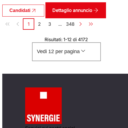
Dettaglio annuncio
Candidati
Paginazione
1
2
3
...
348
Pagina
Pagina
Pagina
Pagina
Risultati: 1-12 di 4172
Vedi 12 per pagina