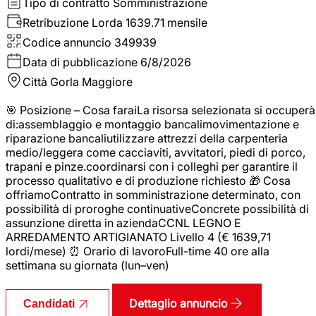
Tipo di contratto
Somministrazione
Retribuzione Lorda
1639.71 mensile
Codice annuncio
349939
Data di pubblicazione
6/8/2026
Città
Gorla Maggiore
🎯 Posizione – Cosa faraiLa risorsa selezionata si occuperà
di:assemblaggio e montaggio bancalimovimentazione e
riparazione bancaliutilizzare attrezzi della carpenteria
medio/leggera come cacciaviti, avvitatori, piedi di porco,
trapani e pinze.coordinarsi con i colleghi per garantire il
processo qualitativo e di produzione richiesto 🎁 Cosa
offriamoContratto in somministrazione determinato, con
possibilità di proroghe continuativeConcrete possibilità di
assunzione diretta in aziendaCCNL LEGNO E
ARREDAMENTO ARTIGIANATO Livello 4 (€ 1639,71
lordi/mese) ⏰ Orario di lavoroFull-time 40 ore alla
settimana su giornata (lun–ven)
Dettaglio annuncio
Candidati