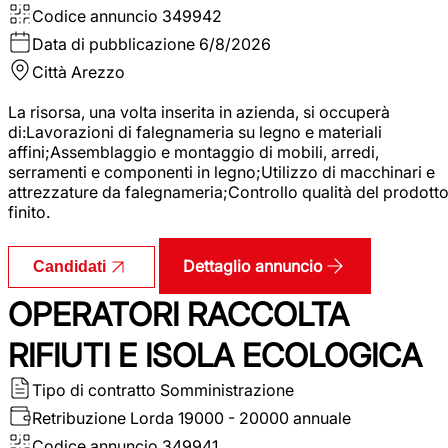
Codice annuncio
349942
Data di pubblicazione
6/8/2026
Città
Arezzo
La risorsa, una volta inserita in azienda, si occuperà
di:Lavorazioni di falegnameria su legno e materiali
affini;Assemblaggio e montaggio di mobili, arredi,
serramenti e componenti in legno;Utilizzo di macchinari e
attrezzature da falegnameria;Controllo qualità del prodott
finito.
Dettaglio annuncio
Candidati
OPERATORI RACCOLTA
RIFIUTI E ISOLA ECOLOGICA
Tipo di contratto
Somministrazione
Retribuzione Lorda
19000 - 20000 annuale
Codice annuncio
349941