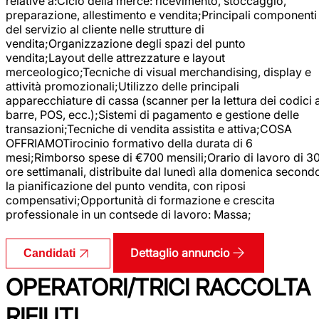
relative a:Ciclo della merce: ricevimento, stoccaggio,
preparazione, allestimento e vendita;Principali componenti
del servizio al cliente nelle strutture di
vendita;Organizzazione degli spazi del punto
vendita;Layout delle attrezzature e layout
merceologico;Tecniche di visual merchandising, display e
attività promozionali;Utilizzo delle principali
apparecchiature di cassa (scanner per la lettura dei codici 
barre, POS, ecc.);Sistemi di pagamento e gestione delle
transazioni;Tecniche di vendita assistita e attiva;COSA
OFFRIAMOTirocinio formativo della durata di 6
mesi;Rimborso spese di €700 mensili;Orario di lavoro di 3
ore settimanali, distribuite dal lunedì alla domenica second
la pianificazione del punto vendita, con riposi
compensativi;Opportunità di formazione e crescita
professionale in un contsede di lavoro: Massa;
Dettaglio annuncio
Candidati
OPERATORI/TRICI RACCOLTA
RIFIUTI