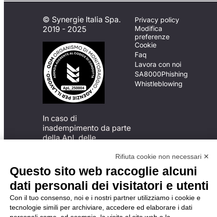
© Synergie Italia Spa.
Privacy policy
2019 - 2025
Modifica
preferenze
Cookie
Faq
Lavora con noi
SA8000
Phishing
Whistleblowing
In caso di
inadempimento da parte
della ApL delle
disposizioni
del Codice di Condotta, è
Rifiuta cookie non necessari ✕
possibile presentare un
Questo sito web raccoglie alcuni
reclamo
dati personali dei visitatori e utenti
all’Organismo di
Monitoraggio utilizzando
Con il tuo consenso, noi e i nostri partner utilizziamo i cookie e
una delle modalità
tecnologie simili per archiviare, accedere ed elaborare i dati
descritte al seguente