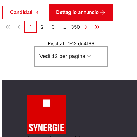
Dettaglio annuncio
Candidati
Paginazione
1
2
3
...
350
Pagina
Pagina
Pagina
Pagina
Risultati: 1-12 di 4199
Vedi 12 per pagina