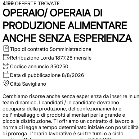
4199
OFFERTE TROVATE
OPERAIO/ OPERAIA DI
PRODUZIONE ALIMENTARE
ANCHE SENZA ESPERIENZA
Tipo di contratto
Somministrazione
Retribuzione Lorda
1877.28 mensile
Codice annuncio
350250
Data di pubblicazione
8/8/2026
Città
Savigliano
Cerchiamo risorse anche senza esperienza da inserire in u
team dinamico. I candidati / le candidate dovranno
occuparsi della produzione, del confezionamento e
dell'imballaggio di prodotti alimentari per la grande e
piccola distribuzione. Ti offriamo un contratto di lavoro a
norma di legge a tempo determinato iniziale con possibilità
di proroga. L'orario lavorativo è sui tre turni o a ciclo