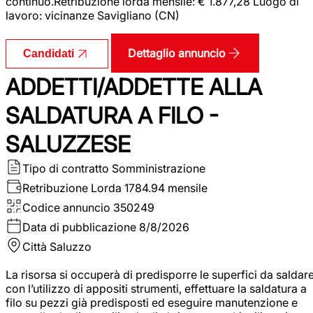
continuo.Retribuzione lorda mensile: € 1.877,28 Luogo di
lavoro: vicinanze Savigliano (CN)
Dettaglio annuncio
Candidati
ADDETTI/ADDETTE ALLA
SALDATURA A FILO -
SALUZZESE
Tipo di contratto
Somministrazione
Retribuzione Lorda
1784.94 mensile
Codice annuncio
350249
Data di pubblicazione
8/8/2026
Città
Saluzzo
La risorsa si occuperà di predisporre le superfici da saldar
con l’utilizzo di appositi strumenti, effettuare la saldatura a
filo su pezzi già predisposti ed eseguire manutenzione e