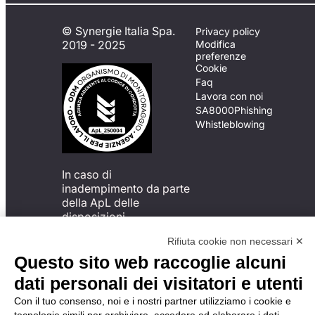
© Synergie Italia Spa.
Privacy policy
2019 - 2025
Modifica
preferenze
Cookie
Faq
Lavora con noi
SA8000
Phishing
Whistleblowing
In caso di
inadempimento da parte
della ApL delle
disposizioni
del Codice di Condotta, è
Rifiuta cookie non necessari ✕
possibile presentare un
reclamo
Questo sito web raccoglie alcuni
all’Organismo di
dati personali dei visitatori e utenti
Monitoraggio utilizzando
una delle modalità
Con il tuo consenso, noi e i nostri partner utilizziamo i cookie e