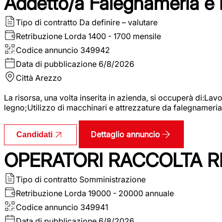
Addetto/a Falegnameria e
Tipo di contratto
Da definire – valutare
Retribuzione Lorda
1400 - 1700 mensile
Codice annuncio
349942
Data di pubblicazione
6/8/2026
Città
Arezzo
La risorsa, una volta inserita in azienda, si occuperà di:La
legno;Utilizzo di macchinari e attrezzature da falegnameria;
Dettaglio annuncio
Candidati
OPERATORI RACCOLTA RI
Tipo di contratto
Somministrazione
Retribuzione Lorda
19000 - 20000 annuale
Codice annuncio
349941
Data di pubblicazione
6/8/2026