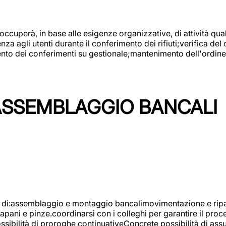
 occuperà, in base alle esigenze organizzative, di attività quali
a agli utenti durante il conferimento dei rifiuti;verifica del
ento dei conferimenti su gestionale;mantenimento dell'ordine, 
ASSEMBLAGGIO BANCALI
à di:assemblaggio e montaggio bancalimovimentazione e ripara
rapani e pinze.coordinarsi con i colleghi per garantire il pro
ossibilità di proroghe continuativeConcrete possibilità d