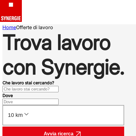
Home
Offerte di lavoro
Trova lavoro
con Synergie.
Che lavoro stai cercando?
Dove
10 km
Avvia ricerca