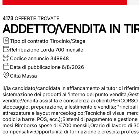
4173
OFFERTE TROVATE
ADDETTO/VENDITA IN T
Tipo di contratto
Tirocinio/Stage
Retribuzione Lorda
700 mensile
Codice annuncio
349948
Data di pubblicazione
6/8/2026
Città
Massa
il/la candidato/candidata in affiancamento al tutor di rifer
sistemazione dei prodotti all'interno del punto vendita;Gest
vendite;Vendita assistita e consulenza ai clienti.PERCORSO 
stoccaggio, preparazione, allestimento e vendita;Principali 
attrezzature e layout merceologico;Tecniche di visual mercha
codici a barre, POS, ecc.);Sistemi di pagamento e gestione 
mesi;Rimborso spese di €700 mensili;Orario di lavoro di 30 o
compensativi;Opportunità di formazione e crescita professi