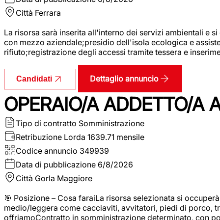
Città
Ferrara
La risorsa sarà inserita all'interno dei servizi ambientali e si
con mezzo aziendale;presidio dell'isola ecologica e assistenz
rifiuto;registrazione degli accessi tramite tessera e inserim
Dettaglio annuncio
Candidati
OPERAIO/A ADDETTO/A 
Tipo di contratto
Somministrazione
Retribuzione Lorda
1639.71 mensile
Codice annuncio
349939
Data di pubblicazione
6/8/2026
Città
Gorla Maggiore
🎯 Posizione – Cosa faraiLa risorsa selezionata si occuper
medio/leggera come cacciaviti, avvitatori, piedi di porco, t
offriamoContratto in somministrazione determinato, con p