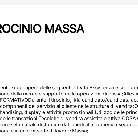
IROCINIO MASSA
imento si occuperà delle seguenti attività:Assistenza e support
ione della merce e supporto nelle operazioni di cassa;Allesti
FORMATIVODurante il tirocinio, il/la candidato/candidata acq
componenti del servizio al cliente nelle strutture di vendita
ndising, display e attività promozionali;Utilizzo delle princi
delle transazioni;Tecniche di vendita assistita e attiva;COS
re settimanali, distribuite dal lunedì alla domenica secondo 
onale in un contsede di lavoro: Massa;