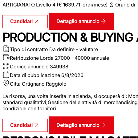
ARTIGIANATO Livello 4 (€ 1639,71 lordi/mese) ⏰ Orario di l
Dettaglio annuncio
Candidati
PRODUCTION & BUYING A
Tipo di contratto
Da definire – valutare
Retribuzione Lorda
27000 - 40000 annuale
Codice annuncio
349938
Data di pubblicazione
6/8/2026
Città
Ortignano Raggiolo
La risorsa, una volta inserita in azienda, si occuperà di: M
standard qualitativi;Gestione delle attività di merchandising
condizioni con fornitori.
Dettaglio annuncio
Candidati