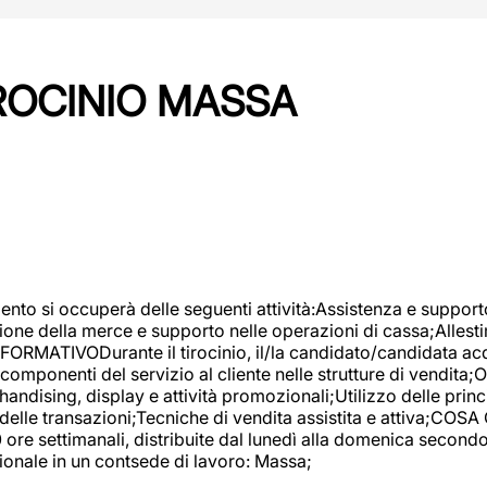
IROCINIO MASSA
imento si occuperà delle seguenti attività:Assistenza e support
ione della merce e supporto nelle operazioni di cassa;Allesti
FORMATIVODurante il tirocinio, il/la candidato/candidata acq
componenti del servizio al cliente nelle strutture di vendita
ndising, display e attività promozionali;Utilizzo delle princi
delle transazioni;Tecniche di vendita assistita e attiva;COS
re settimanali, distribuite dal lunedì alla domenica secondo 
onale in un contsede di lavoro: Massa;