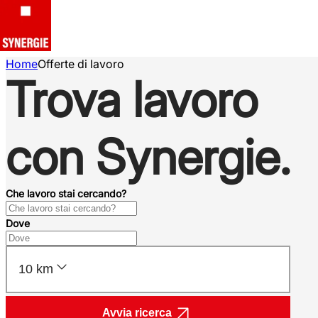
Home
Offerte di lavoro
Trova lavoro
con Synergie.
Che lavoro stai cercando?
Dove
10 km
Avvia ricerca