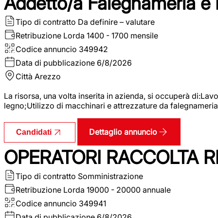
Addetto/a Falegnameria e
Tipo di contratto
Da definire – valutare
Retribuzione Lorda
1400 - 1700 mensile
Codice annuncio
349942
Data di pubblicazione
6/8/2026
Città
Arezzo
La risorsa, una volta inserita in azienda, si occuperà di:La
legno;Utilizzo di macchinari e attrezzature da falegnameria;
Dettaglio annuncio
Candidati
OPERATORI RACCOLTA RI
Tipo di contratto
Somministrazione
Retribuzione Lorda
19000 - 20000 annuale
Codice annuncio
349941
Data di pubblicazione
6/8/2026