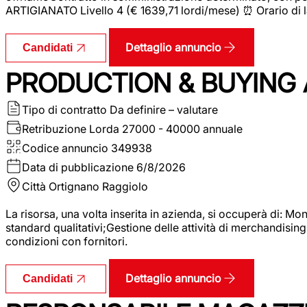
ARTIGIANATO Livello 4 (€ 1639,71 lordi/mese) ⏰ Orario di l
Dettaglio annuncio
Candidati
PRODUCTION & BUYING A
Tipo di contratto
Da definire – valutare
Retribuzione Lorda
27000 - 40000 annuale
Codice annuncio
349938
Data di pubblicazione
6/8/2026
Città
Ortignano Raggiolo
La risorsa, una volta inserita in azienda, si occuperà di: M
standard qualitativi;Gestione delle attività di merchandising
condizioni con fornitori.
Dettaglio annuncio
Candidati