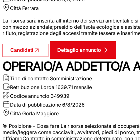
Città
Ferrara
La risorsa sarà inserita all'interno dei servizi ambientali e si
con mezzo aziendale;presidio dell'isola ecologica e assistenz
rifiuto;registrazione degli accessi tramite tessera e inserim
Dettaglio annuncio
Candidati
OPERAIO/A ADDETTO/A 
Tipo di contratto
Somministrazione
Retribuzione Lorda
1639.71 mensile
Codice annuncio
349939
Data di pubblicazione
6/8/2026
Città
Gorla Maggiore
🎯 Posizione – Cosa faraiLa risorsa selezionata si occuper
medio/leggera come cacciaviti, avvitatori, piedi di porco, t
offriamoContratto in somministrazione determinato, con p