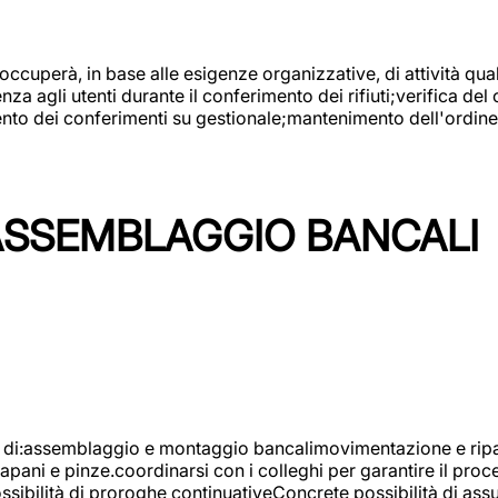
 occuperà, in base alle esigenze organizzative, di attività quali
a agli utenti durante il conferimento dei rifiuti;verifica del
ento dei conferimenti su gestionale;mantenimento dell'ordine, 
ASSEMBLAGGIO BANCALI
à di:assemblaggio e montaggio bancalimovimentazione e ripara
rapani e pinze.coordinarsi con i colleghi per garantire il pro
ossibilità di proroghe continuativeConcrete possibilità d