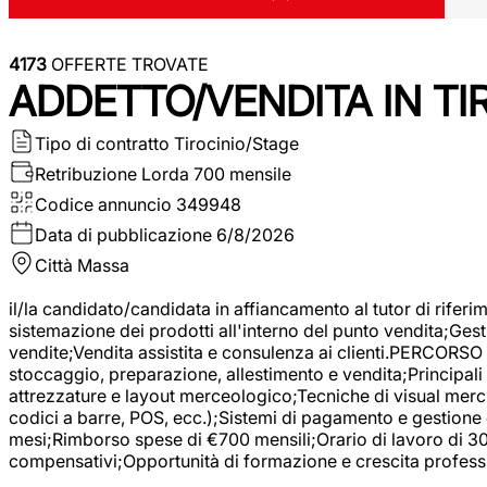
4173
OFFERTE TROVATE
ADDETTO/VENDITA IN T
Tipo di contratto
Tirocinio/Stage
Retribuzione Lorda
700 mensile
Codice annuncio
349948
Data di pubblicazione
6/8/2026
Città
Massa
il/la candidato/candidata in affiancamento al tutor di rifer
sistemazione dei prodotti all'interno del punto vendita;Gest
vendite;Vendita assistita e consulenza ai clienti.PERCORSO 
stoccaggio, preparazione, allestimento e vendita;Principali 
attrezzature e layout merceologico;Tecniche di visual mercha
codici a barre, POS, ecc.);Sistemi di pagamento e gestione 
mesi;Rimborso spese di €700 mensili;Orario di lavoro di 30 o
compensativi;Opportunità di formazione e crescita professi