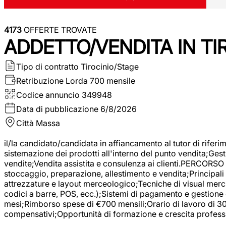
4173
OFFERTE TROVATE
ADDETTO/VENDITA IN T
Tipo di contratto
Tirocinio/Stage
Retribuzione Lorda
700 mensile
Codice annuncio
349948
Data di pubblicazione
6/8/2026
Città
Massa
il/la candidato/candidata in affiancamento al tutor di rifer
sistemazione dei prodotti all'interno del punto vendita;Gest
vendite;Vendita assistita e consulenza ai clienti.PERCORSO 
stoccaggio, preparazione, allestimento e vendita;Principali 
attrezzature e layout merceologico;Tecniche di visual mercha
codici a barre, POS, ecc.);Sistemi di pagamento e gestione 
mesi;Rimborso spese di €700 mensili;Orario di lavoro di 30 o
compensativi;Opportunità di formazione e crescita professi