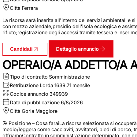
Città
Ferrara
La risorsa sarà inserita all'interno dei servizi ambientali e si
con mezzo aziendale;presidio dell'isola ecologica e assistenz
rifiuto;registrazione degli accessi tramite tessera e inserim
Dettaglio annuncio
Candidati
OPERAIO/A ADDETTO/A 
Tipo di contratto
Somministrazione
Retribuzione Lorda
1639.71 mensile
Codice annuncio
349939
Data di pubblicazione
6/8/2026
Città
Gorla Maggiore
🎯 Posizione – Cosa faraiLa risorsa selezionata si occuper
medio/leggera come cacciaviti, avvitatori, piedi di porco, t
offriamoContratto in somministrazione determinato, con p