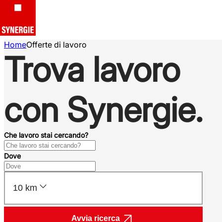
Home
Offerte di lavoro
Trova lavoro
con Synergie.
Che lavoro stai cercando?
Dove
10 km
Avvia ricerca