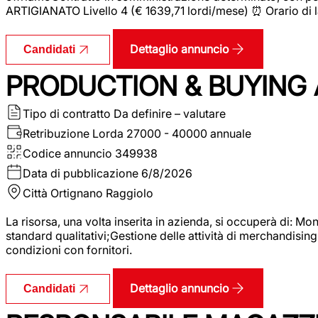
ARTIGIANATO Livello 4 (€ 1639,71 lordi/mese) ⏰ Orario di l
Dettaglio annuncio
Candidati
PRODUCTION & BUYING A
Tipo di contratto
Da definire – valutare
Retribuzione Lorda
27000 - 40000 annuale
Codice annuncio
349938
Data di pubblicazione
6/8/2026
Città
Ortignano Raggiolo
La risorsa, una volta inserita in azienda, si occuperà di: M
standard qualitativi;Gestione delle attività di merchandising
condizioni con fornitori.
Dettaglio annuncio
Candidati