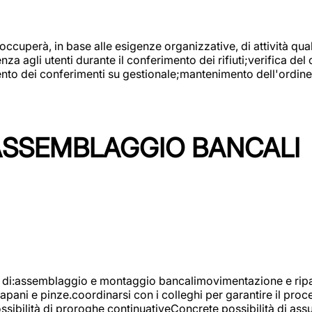
 occuperà, in base alle esigenze organizzative, di attività quali
a agli utenti durante il conferimento dei rifiuti;verifica del
ento dei conferimenti su gestionale;mantenimento dell'ordine, 
ASSEMBLAGGIO BANCALI
à di:assemblaggio e montaggio bancalimovimentazione e ripara
rapani e pinze.coordinarsi con i colleghi per garantire il pro
ossibilità di proroghe continuativeConcrete possibilità d