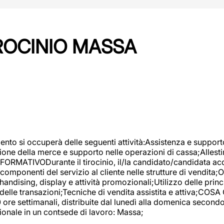
IROCINIO MASSA
imento si occuperà delle seguenti attività:Assistenza e support
ione della merce e supporto nelle operazioni di cassa;Allesti
FORMATIVODurante il tirocinio, il/la candidato/candidata acq
componenti del servizio al cliente nelle strutture di vendita
ndising, display e attività promozionali;Utilizzo delle princi
delle transazioni;Tecniche di vendita assistita e attiva;COS
re settimanali, distribuite dal lunedì alla domenica secondo 
onale in un contsede di lavoro: Massa;