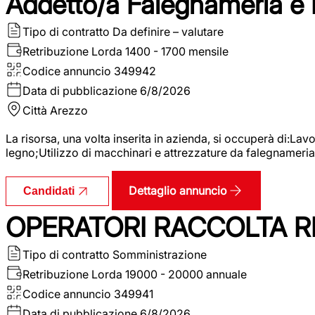
Addetto/a Falegnameria e
Tipo di contratto
Da definire – valutare
Retribuzione Lorda
1400 - 1700 mensile
Codice annuncio
349942
Data di pubblicazione
6/8/2026
Città
Arezzo
La risorsa, una volta inserita in azienda, si occuperà di:La
legno;Utilizzo di macchinari e attrezzature da falegnameria;
Dettaglio annuncio
Candidati
OPERATORI RACCOLTA RI
Tipo di contratto
Somministrazione
Retribuzione Lorda
19000 - 20000 annuale
Codice annuncio
349941
Data di pubblicazione
6/8/2026