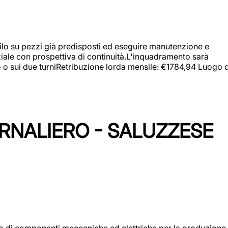
a filo su pezzi già predisposti ed eseguire manutenzione e
iziale con prospettiva di continuità.L'inquadramento sarà
zo o sui due turniRetribuzione lorda mensile: €1784,94 Luogo d
ORNALIERO - SALUZZESE
gio di componenti meccaniche ed elettriche per la produzione