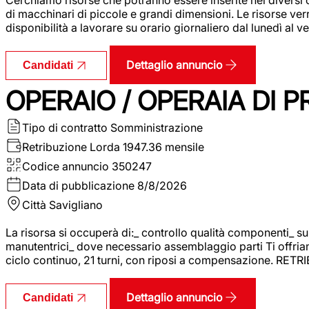
di macchinari di piccole e grandi dimensioni. Le risorse ve
disponibilità a lavorare su orario giornaliero dal lunedì al
Dettaglio annuncio
Candidati
OPERAIO / OPERAIA DI 
Tipo di contratto
Somministrazione
Retribuzione Lorda
1947.36 mensile
Codice annuncio
350247
Data di pubblicazione
8/8/2026
Città
Savigliano
La risorsa si occuperà di:_ controllo qualità componenti_ s
manutentrici_ dove necessario assemblaggio parti Ti offriam
ciclo continuo, 21 turni, con riposi a compensazione. RET
Dettaglio annuncio
Candidati