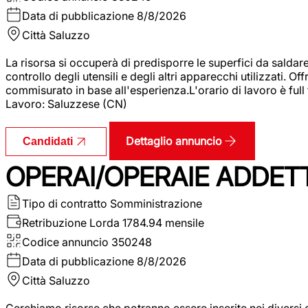
Data di pubblicazione
8/8/2026
Città
Saluzzo
La risorsa si occuperà di predisporre le superfici da saldare
controllo degli utensili e degli altri apparecchi utilizzati.
commisurato in base all'esperienza.L'orario di lavoro è full
Lavoro: Saluzzese (CN)
Dettaglio annuncio
Candidati
OPERAI/OPERAIE ADDETT
Tipo di contratto
Somministrazione
Retribuzione Lorda
1784.94 mensile
Codice annuncio
350248
Data di pubblicazione
8/8/2026
Città
Saluzzo
Cerchiamo risorse che potranno essere inserite nei diversi 