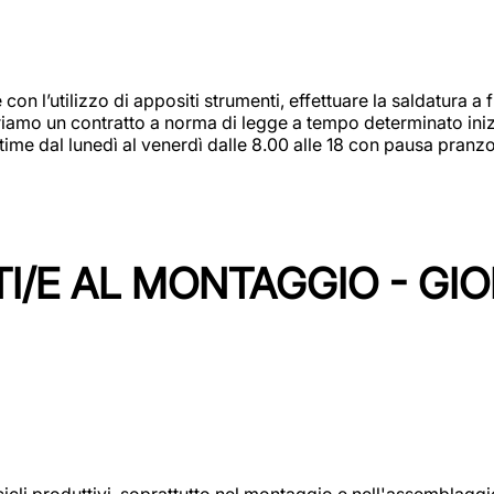
 con l’utilizzo di appositi strumenti, effettuare la saldatura 
 Offriamo un contratto a norma di legge a tempo determinato in
 time dal lunedì al venerdì dalle 8.00 alle 18 con pausa pran
I/E AL MONTAGGIO - GI
cicli produttivi, soprattutto nel montaggio e nell'assemblag