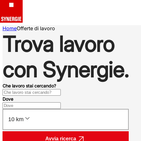
Home
Offerte di lavoro
Trova lavoro
con Synergie.
Che lavoro stai cercando?
Dove
10 km
Avvia ricerca