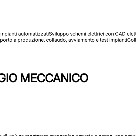
 impianti automatizzatiSviluppo schemi elettrici con CAD elet
orto a produzione, collaudo, avviamento e test impiantiColla
GIO MECCANICO
/una montatore meccanico esperto a banco, con esperienza c