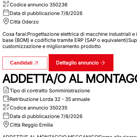
Codice annuncio
350236
Data di pubblicazione
7/8/2026
Città
Oderzo
Cosa farai:Progettazione elettrica di macchine industriali e
base (BOM) e codifiche tramite ERP (SAP o equivalenti)Supp
customizzazione e miglioramento prodotto
Dettaglio annuncio
Candidati
ADDETTA/O AL MONTAG
Tipo di contratto
Somministrazione
Retribuzione Lorda
32 - 35 annuale
Codice annuncio
350235
Data di pubblicazione
7/8/2026
Città
Reggio Emilia
ADDETTI/E AL MONTAGGIO MECCANICOSiamo alla ricerca di un