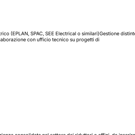
trico (EPLAN, SPAC, SEE Electrical o similari)Gestione distint
borazione con ufficio tecnico su progetti di
onsolidata nel settore dei riduttori o affini, da inserir