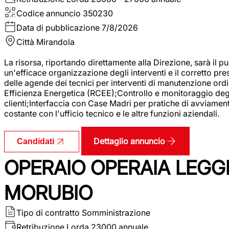
Codice annuncio
350230
Data di pubblicazione
7/8/2026
Città
Mirandola
La risorsa, riportando direttamente alla Direzione, sarà il pu
un'efficace organizzazione degli interventi e il corretto pr
delle agende dei tecnici per interventi di manutenzione ord
Efficienza Energetica (RCEE);Controllo e monitoraggio degli
clienti;Interfaccia con Case Madri per pratiche di avviamen
costante con l'ufficio tecnico e le altre funzioni aziendali.
Dettaglio annuncio
Candidati
OPERAIO OPERAIA LEGGE
MORUBIO
Tipo di contratto
Somministrazione
Retribuzione Lorda
23000 annuale