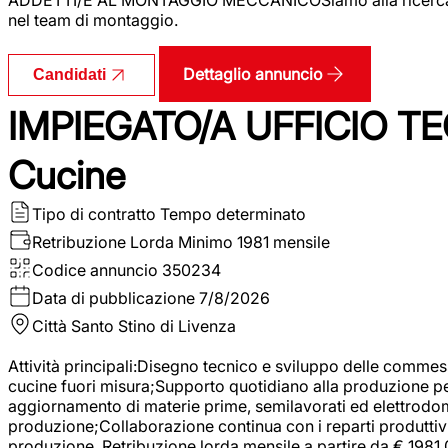
nel team di montaggio.
Dettaglio annuncio
Candidati
IMPIEGATO/A UFFICIO TEC
Cucine
Tipo di contratto
Tempo determinato
Retribuzione Lorda
Minimo 1981 mensile
Codice annuncio
350234
Data di pubblicazione
7/8/2026
Città
Santo Stino di Livenza
Attività principali:Disegno tecnico e sviluppo delle commes
cucine fuori misura;Supporto quotidiano alla produzione p
aggiornamento di materie prime, semilavorati ed elettrodom
produzione;Collaborazione continua con i reparti produttivi 
produzione. Retribuzione lorda mensile a partire da € 1981,