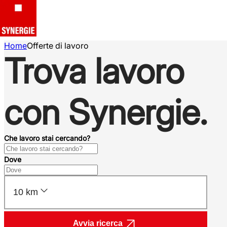
Home
Offerte di lavoro
Trova lavoro
con Synergie.
Che lavoro stai cercando?
Dove
10 km
Avvia ricerca