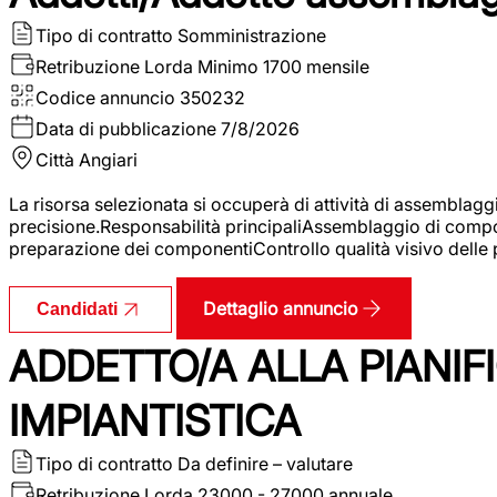
Tipo di contratto
Somministrazione
Retribuzione Lorda
Minimo 1700 mensile
Codice annuncio
350232
Data di pubblicazione
7/8/2026
Città
Angiari
La risorsa selezionata si occuperà di attività di assemblag
precisione.Responsabilità principaliAssemblaggio di compone
preparazione dei componentiControllo qualità visivo delle p
Dettaglio annuncio
Candidati
ADDETTO/A ALLA PIANIF
IMPIANTISTICA
Tipo di contratto
Da definire – valutare
Retribuzione Lorda
23000 - 27000 annuale