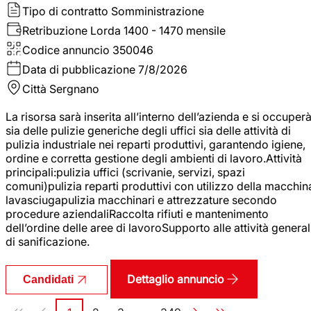
Tipo di contratto
Somministrazione
Retribuzione Lorda
1400 - 1470 mensile
Codice annuncio
350046
Data di pubblicazione
7/8/2026
Città
Sergnano
La risorsa sarà inserita all’interno dell’azienda e si occuper
sia delle pulizie generiche degli uffici sia delle attività di
pulizia industriale nei reparti produttivi, garantendo igiene,
ordine e corretta gestione degli ambienti di lavoro.Attività
principali:pulizia uffici (scrivanie, servizi, spazi
comuni)pulizia reparti produttivi con utilizzo della macchin
lavasciugapulizia macchinari e attrezzature secondo
procedure aziendaliRaccolta rifiuti e mantenimento
dell’ordine delle aree di lavoroSupporto alle attività general
di sanificazione.
Dettaglio annuncio
Candidati
Paginazione