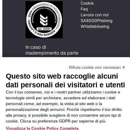
Cookie
Faq
Lavora con noi
SA8000
Phishing
Whistleblowing
In caso di
inadempimento da parte
della ApL delle
disposizioni
Rifiuta cookie non necessari ✕
del Codice di Condotta, è
Questo sito web raccoglie alcuni
possibile presentare un
reclamo
dati personali dei visitatori e utenti
all’Organismo di
Con il tuo consenso, noi e i nostri partner utilizziamo i cookie e
Monitoraggio utilizzando
tecnologie simili per archiviare, accedere ed elaborare i dati
una delle modalità
personali come, ad esempio, la visita al sito web o la
descritte al seguente
personalizzazione degli annunci. Poiché rispettiamo il tuo diritto
indirizzo web
alla privacy, è possibile scegliere di non consentire alcuni tipi di
https://odm-
cookie. Clicca su preferenze GDPR per saperne di più.
agenzielavoro.it/reclami/
.
Visualizza la Cookie Policy Completa