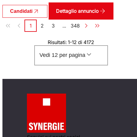
Dettaglio annuncio
Candidati
Paginazione
1
2
3
...
348
Pagina
Pagina
Pagina
Pagina
Risultati: 1-12 di 4172
Vedi 12 per pagina