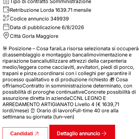
Tipo di contratto
Somministrazione
Retribuzione Lorda
1639.71 mensile
Codice annuncio
349939
Data di pubblicazione
6/8/2026
Città
Gorla Maggiore
🎯 Posizione – Cosa faraiLa risorsa selezionata si occuperà
di:assemblaggio e montaggio bancalimovimentazione e
riparazione bancaliutilizzare attrezzi della carpenteria
medio/leggera come cacciaviti, avvitatori, piedi di porco,
trapani e pinze.coordinarsi con i colleghi per garantire il
processo qualitativo e di produzione richiesto 🎁 Cosa
offriamoContratto in somministrazione determinato, con
possibilità di proroghe continuativeConcrete possibilità di
assunzione diretta in aziendaCCNL LEGNO E
ARREDAMENTO ARTIGIANATO Livello 4 (€ 1639,71
lordi/mese) ⏰ Orario di lavoroFull-time 40 ore alla
settimana su giornata (lun–ven)
Dettaglio annuncio
Candidati