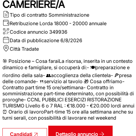
CAMERIERE/A
Tipo di contratto
Somministrazione
Retribuzione Lorda
18000 - 20000 annuale
Codice annuncio
349936
Data di pubblicazione
6/8/2026
Città
Tradate
🎯 Posizione – Cosa faraiLa risorsa, inserita in un contesto
dinamico e famigliare, si occuperà di:- 🍽️preparazione e
riordino della sala- 👥accoglienza della clientela- 🍕presa
delle comande- 🍴servizio al tavolo 🎁 Cosa offriamo-
Contratto part time 15 ore/settimana- Contratto in
somministrazione part-time determinato, con possibilità di
proroghe- CCNL PUBBLICI ESERCIZI RISTORAZIONE
TURISMO Livello 6 o 7 RAL : €18.000 - €20.000 lordi annui
⏰ Orario di lavoroPart-time 15 ore alla settimana anche su
turni serali, con possibilità di lavorare nel weekend
Dettaglio annuncio
Candidati