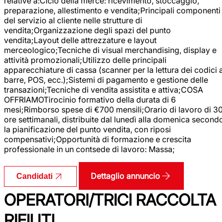
relative a:Ciclo della merce: ricevimento, stoccaggio,
preparazione, allestimento e vendita;Principali componenti
del servizio al cliente nelle strutture di
vendita;Organizzazione degli spazi del punto
vendita;Layout delle attrezzature e layout
merceologico;Tecniche di visual merchandising, display e
attività promozionali;Utilizzo delle principali
apparecchiature di cassa (scanner per la lettura dei codici 
barre, POS, ecc.);Sistemi di pagamento e gestione delle
transazioni;Tecniche di vendita assistita e attiva;COSA
OFFRIAMOTirocinio formativo della durata di 6
mesi;Rimborso spese di €700 mensili;Orario di lavoro di 3
ore settimanali, distribuite dal lunedì alla domenica second
la pianificazione del punto vendita, con riposi
compensativi;Opportunità di formazione e crescita
professionale in un contsede di lavoro: Massa;
Dettaglio annuncio
Candidati
OPERATORI/TRICI RACCOLTA
RIFIUTI