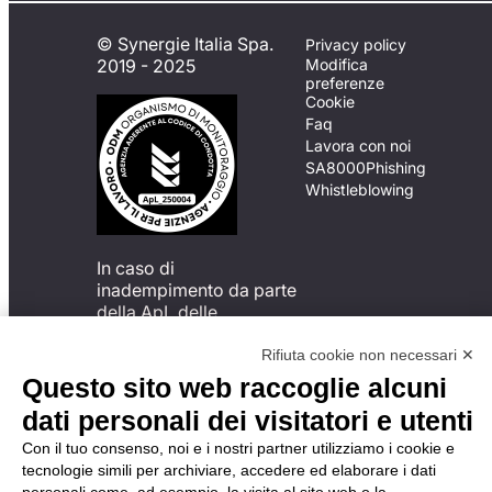
© Synergie Italia Spa.
Privacy policy
2019 - 2025
Modifica
preferenze
Cookie
Faq
Lavora con noi
SA8000
Phishing
Whistleblowing
In caso di
inadempimento da parte
della ApL delle
disposizioni
del Codice di Condotta, è
Rifiuta cookie non necessari ✕
possibile presentare un
Questo sito web raccoglie alcuni
reclamo
dati personali dei visitatori e utenti
all’Organismo di
Monitoraggio utilizzando
Con il tuo consenso, noi e i nostri partner utilizziamo i cookie e
una delle modalità
tecnologie simili per archiviare, accedere ed elaborare i dati
descritte al seguente