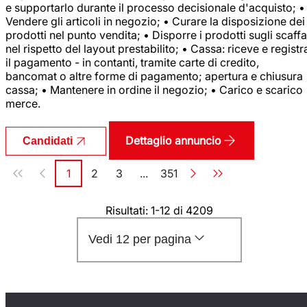
e supportarlo durante il processo decisionale d'acquisto; •
Vendere gli articoli in negozio; • Curare la disposizione dei
prodotti nel punto vendita; • Disporre i prodotti sugli scaffa
nel rispetto del layout prestabilito; • Cassa: riceve e registr
il pagamento - in contanti, tramite carte di credito,
bancomat o altre forme di pagamento; apertura e chiusura
cassa; • Mantenere in ordine il negozio; • Carico e scarico
merce.
Dettaglio annuncio
Candidati
Paginazione
1
2
3
...
351
Pagina
Pagina
Pagina
Pagina
Risultati: 1-12 di 4209
Vedi 12 per pagina