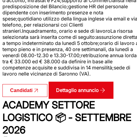
d’acconto, Intrastat e F24;supporto al Commercialista nella
predisposizione del Bilancio;gestione HR del personale
dipendente con inserimento presenze e nota
spese;quotidiano utilizzo della lingua inglese via email e vi
telefono, per relazionarsi coi Clienti
stranieri.Inquadramento, orario e sede di lavoroLa risorsa
selezionata sarà inserita come di seguito:assunzione dirett
a tempo indeterminato da lunedì 5 ottobre;orario di lavoro 
tempo pieno e in presenza, 40 ore settimanali, da lunedì a
venerdì 08.00-12.30 e 13.30-17.00;retribuzione annua lorda
tra € 33.000 ed € 38.000 da definire in base alle
competenze acquisite e suddivisa in 14 mensilità;sede di
lavoro nelle vicinanze di Saronno (VA).
Dettaglio annuncio
Candidati
ACADEMY SETTORE
LOGISTICO 📦 - SETTEMBRE
2026