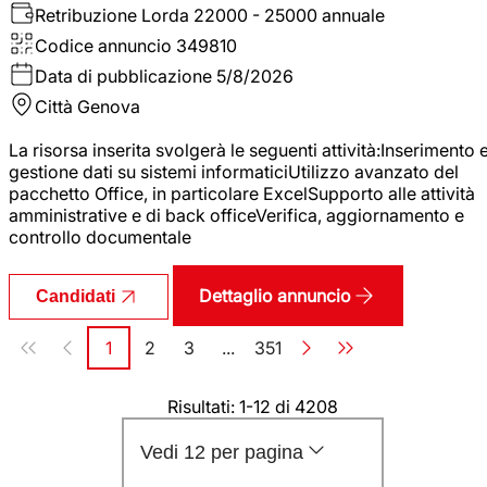
Retribuzione Lorda
22000 - 25000 annuale
Codice annuncio
349810
Data di pubblicazione
5/8/2026
Città
Genova
La risorsa inserita svolgerà le seguenti attività:Inserimento 
gestione dati su sistemi informaticiUtilizzo avanzato del
pacchetto Office, in particolare ExcelSupporto alle attività
amministrative e di back officeVerifica, aggiornamento e
controllo documentale
Dettaglio annuncio
Candidati
Paginazione
1
2
3
...
351
Pagina
Pagina
Pagina
Pagina
Risultati: 1-12 di 4208
Vedi 12 per pagina