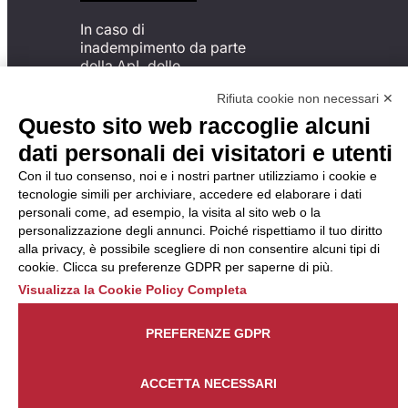
In caso di
inadempimento da parte
della ApL delle
disposizioni
Rifiuta cookie non necessari ✕
del Codice di Condotta, è
possibile presentare un
Questo sito web raccoglie alcuni
reclamo
dati personali dei visitatori e utenti
all’Organismo di
Monitoraggio utilizzando
Con il tuo consenso, noi e i nostri partner utilizziamo i cookie e
una delle modalità
tecnologie simili per archiviare, accedere ed elaborare i dati
descritte al seguente
personali come, ad esempio, la visita al sito web o la
indirizzo web
personalizzazione degli annunci. Poiché rispettiamo il tuo diritto
https://odm-
alla privacy, è possibile scegliere di non consentire alcuni tipi di
agenzielavoro.it/reclami/
.
cookie. Clicca su preferenze GDPR per saperne di più.
Visualizza la Cookie Policy Completa
PREFERENZE GDPR
ACCETTA NECESSARI