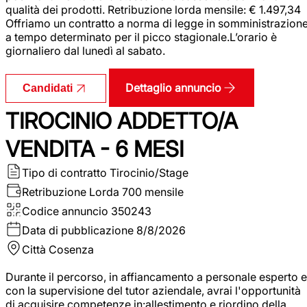
qualità dei prodotti. Retribuzione lorda mensile: € 1.497,34
Offriamo un contratto a norma di legge in somministrazion
a tempo determinato per il picco stagionale.L’orario è
giornaliero dal lunedì al sabato.
Dettaglio annuncio
Candidati
TIROCINIO ADDETTO/A
VENDITA - 6 MESI
Tipo di contratto
Tirocinio/Stage
Retribuzione Lorda
700 mensile
Codice annuncio
350243
Data di pubblicazione
8/8/2026
Città
Cosenza
Durante il percorso, in affiancamento a personale esperto e
con la supervisione del tutor aziendale, avrai l'opportunità
di acquisire competenze in:allestimento e riordino della