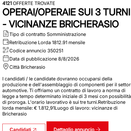
4121
OFFERTE TROVATE
OPERAI/OPERAIE SUI 3 TURNI
- VICINANZE BRICHERASIO
Tipo di contratto
Somministrazione
Retribuzione Lorda
1812.91 mensile
Codice annuncio
350251
Data di pubblicazione
8/8/2026
Città
Bricherasio
I candidati / le candidate dovranno occuparsi della
produzione e dell'assemblaggio di componenti per il setto
automotive. Ti offriamo un contratto di lavoro a norma di
legge a tempo determinato iniziale di 3 mesi con possibilità
di proroga. L'orario lavorativo è sui tre turni.Retribuzione
lorda mensile: € 1.812,91Luogo di lavoro: vicinanze di
Bricherasio
Dettaglio annuncio
Candidati