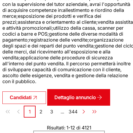
con la supervisione del tutor aziendale, avrai l'opportunità
di acquisire competenze in:allestimento e riordino della
merce;esposizione dei prodotti e verifica dei
prezzi;assistenza e orientamento al cliente;vendita assistita
e attività promozionali;utilizzo della cassa, scanner per
codici a barre e POS;gestione delle diverse modalità di
pagamento;registrazione delle vendite;organizzazione
degli spazi e dei reparti del punto vendita;gestione del cicl
delle merci, dal ricevimento all'esposizione e alla
vendita;applicazione delle procedure di sicurezza
all'interno del punto vendita. Il percorso permetterà inoltre
di sviluppare capacità di comunicazione con il cliente,
ascolto delle esigenze, vendita e gestione della relazione
con il pubblico.
Dettaglio annuncio
Candidati
Paginazione
1
2
3
...
344
Pagina
Pagina
Pagina
Pagina
Risultati: 1-12 di 4121