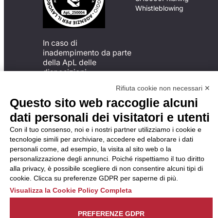
Whistleblowing
In caso di
inadempimento da parte
della ApL delle
disposizioni
del Codice di Condotta, è
Rifiuta cookie non necessari ✕
possibile presentare un
Questo sito web raccoglie alcuni
reclamo
all’Organismo di
dati personali dei visitatori e utenti
Monitoraggio utilizzando
Con il tuo consenso, noi e i nostri partner utilizziamo i cookie e
una delle modalità
tecnologie simili per archiviare, accedere ed elaborare i dati
descritte al seguente
personali come, ad esempio, la visita al sito web o la
indirizzo web
personalizzazione degli annunci. Poiché rispettiamo il tuo diritto
https://odm-
alla privacy, è possibile scegliere di non consentire alcuni tipi di
agenzielavoro.it/reclami/
.
cookie. Clicca su preferenze GDPR per saperne di più.
Visualizza la Cookie Policy Completa
PREFERENZE GDPR