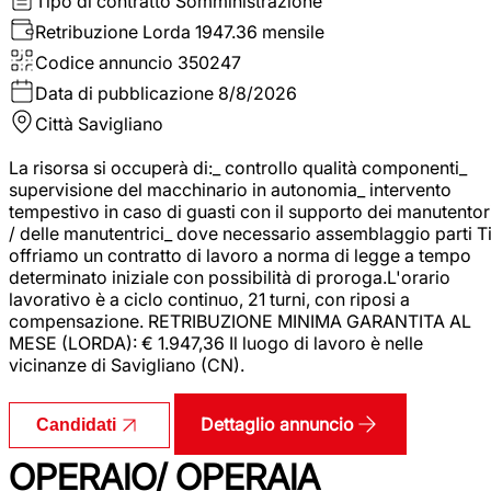
Tipo di contratto
Somministrazione
Retribuzione Lorda
1947.36 mensile
Codice annuncio
350247
Data di pubblicazione
8/8/2026
Città
Savigliano
La risorsa si occuperà di:_ controllo qualità componenti_
supervisione del macchinario in autonomia_ intervento
tempestivo in caso di guasti con il supporto dei manutentor
/ delle manutentrici_ dove necessario assemblaggio parti T
offriamo un contratto di lavoro a norma di legge a tempo
determinato iniziale con possibilità di proroga.L'orario
lavorativo è a ciclo continuo, 21 turni, con riposi a
compensazione. RETRIBUZIONE MINIMA GARANTITA AL
MESE (LORDA): € 1.947,36 Il luogo di lavoro è nelle
vicinanze di Savigliano (CN).
Dettaglio annuncio
Candidati
OPERAIO/ OPERAIA