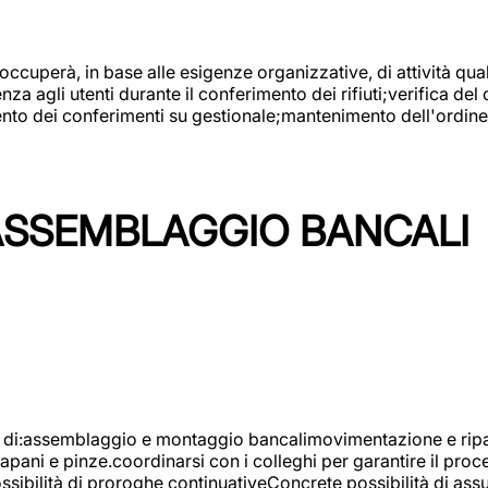
 occuperà, in base alle esigenze organizzative, di attività quali
a agli utenti durante il conferimento dei rifiuti;verifica del
ento dei conferimenti su gestionale;mantenimento dell'ordine, 
ASSEMBLAGGIO BANCALI
à di:assemblaggio e montaggio bancalimovimentazione e ripara
rapani e pinze.coordinarsi con i colleghi per garantire il pro
ossibilità di proroghe continuativeConcrete possibilità d