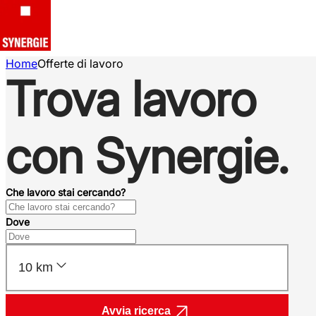
Home
Offerte di lavoro
Trova lavoro
con Synergie.
Che lavoro stai cercando?
Dove
10 km
Avvia ricerca