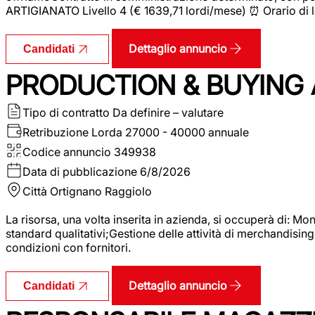
ARTIGIANATO Livello 4 (€ 1639,71 lordi/mese) ⏰ Orario di l
Dettaglio annuncio
Candidati
PRODUCTION & BUYING A
Tipo di contratto
Da definire – valutare
Retribuzione Lorda
27000 - 40000 annuale
Codice annuncio
349938
Data di pubblicazione
6/8/2026
Città
Ortignano Raggiolo
La risorsa, una volta inserita in azienda, si occuperà di: M
standard qualitativi;Gestione delle attività di merchandising
condizioni con fornitori.
Dettaglio annuncio
Candidati