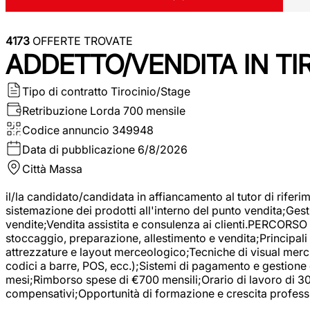
4173
OFFERTE TROVATE
ADDETTO/VENDITA IN T
Tipo di contratto
Tirocinio/Stage
Retribuzione Lorda
700 mensile
Codice annuncio
349948
Data di pubblicazione
6/8/2026
Città
Massa
il/la candidato/candidata in affiancamento al tutor di rifer
sistemazione dei prodotti all'interno del punto vendita;Gest
vendite;Vendita assistita e consulenza ai clienti.PERCORSO 
stoccaggio, preparazione, allestimento e vendita;Principali 
attrezzature e layout merceologico;Tecniche di visual mercha
codici a barre, POS, ecc.);Sistemi di pagamento e gestione 
mesi;Rimborso spese di €700 mensili;Orario di lavoro di 30 o
compensativi;Opportunità di formazione e crescita professi