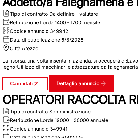
Addetto/a Falegnameria e
Tipo di contratto
Da definire – valutare
Retribuzione Lorda
1400 - 1700 mensile
Codice annuncio
349942
Data di pubblicazione
6/8/2026
Città
Arezzo
La risorsa, una volta inserita in azienda, si occuperà di:La
legno;Utilizzo di macchinari e attrezzature da falegnameria;
Dettaglio annuncio
Candidati
OPERATORI RACCOLTA RI
Tipo di contratto
Somministrazione
Retribuzione Lorda
19000 - 20000 annuale
Codice annuncio
349941
Data di pubblicazione
6/8/2026