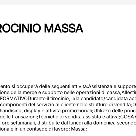
IROCINIO MASSA
imento si occuperà delle seguenti attività:Assistenza e support
ione della merce e supporto nelle operazioni di cassa;Allesti
FORMATIVODurante il tirocinio, il/la candidato/candidata acq
componenti del servizio al cliente nelle strutture di vendita
ndising, display e attività promozionali;Utilizzo delle princi
delle transazioni;Tecniche di vendita assistita e attiva;COS
re settimanali, distribuite dal lunedì alla domenica secondo 
onale in un contsede di lavoro: Massa;