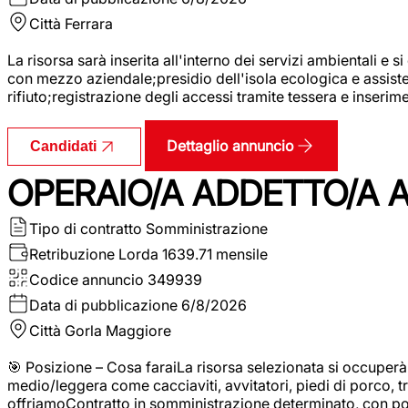
Città
Ferrara
La risorsa sarà inserita all'interno dei servizi ambientali e si
con mezzo aziendale;presidio dell'isola ecologica e assistenz
rifiuto;registrazione degli accessi tramite tessera e inserim
Dettaglio annuncio
Candidati
OPERAIO/A ADDETTO/A 
Tipo di contratto
Somministrazione
Retribuzione Lorda
1639.71 mensile
Codice annuncio
349939
Data di pubblicazione
6/8/2026
Città
Gorla Maggiore
🎯 Posizione – Cosa faraiLa risorsa selezionata si occuper
medio/leggera come cacciaviti, avvitatori, piedi di porco, t
offriamoContratto in somministrazione determinato, con p