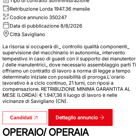
Tipo di contratto
Somministrazione
Retribuzione Lorda
1947.36 mensile
Codice annuncio
350247
Data di pubblicazione
8/8/2026
Città
Savigliano
La risorsa si occuperà di:_ controllo qualità componenti_
supervisione del macchinario in autonomia_ intervento
tempestivo in caso di guasti con il supporto dei manutentor
/ delle manutentrici_ dove necessario assemblaggio parti T
offriamo un contratto di lavoro a norma di legge a tempo
determinato iniziale con possibilità di proroga.L'orario
lavorativo è a ciclo continuo, 21 turni, con riposi a
compensazione. RETRIBUZIONE MINIMA GARANTITA AL
MESE (LORDA): € 1.947,36 Il luogo di lavoro è nelle
vicinanze di Savigliano (CN).
Dettaglio annuncio
Candidati
OPERAIO/ OPERAIA