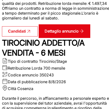
qualità dei prodotti. Retribuzione lorda mensile: € 1.497,34
Offriamo un contratto a norma di legge in somministrazion
a tempo determinato per il picco stagionale.L’orario è
giornaliero dal lunedì al sabato.
Dettaglio annuncio
Candidati
TIROCINIO ADDETTO/A
VENDITA - 6 MESI
Tipo di contratto
Tirocinio/Stage
Retribuzione Lorda
700 mensile
Codice annuncio
350243
Data di pubblicazione
8/8/2026
Città
Cosenza
Durante il percorso, in affiancamento a personale esperto e
con la supervisione del tutor aziendale, avrai l'opportunità
di acquisire competenze in:allestimento e riordino della