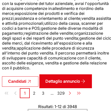
con la supervisione del tutor aziendale, avrai l'opportunità
di acquisire competenze in:allestimento e riordino della
merce;esposizione dei prodotti e verifica dei
prezzi;assistenza e orientamento al cliente;vendita assistita
e attività promozionali;utilizzo della cassa, scanner per
codici a barre e POS;gestione delle diverse modalità di
pagamento;registrazione delle vendite;organizzazione
degli spazi e dei reparti del punto vendita;gestione del cicl
delle merci, dal ricevimento all'esposizione e alla
vendita;applicazione delle procedure di sicurezza
all'interno del punto vendita. Il percorso permetterà inoltre
di sviluppare capacità di comunicazione con il cliente,
ascolto delle esigenze, vendita e gestione della relazione
con il pubblico.
Dettaglio annuncio
Candidati
Paginazione
1
2
3
...
329
Pagina
Pagina
Pagina
Pagina
Risultati: 1-12 di 3948