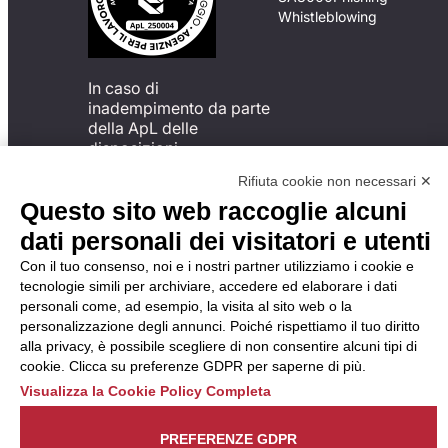
Whistleblowing
In caso di
inadempimento da parte
della ApL delle
disposizioni
del Codice di Condotta, è
Rifiuta cookie non necessari ✕
possibile presentare un
Questo sito web raccoglie alcuni
reclamo
all’Organismo di
dati personali dei visitatori e utenti
Monitoraggio utilizzando
Con il tuo consenso, noi e i nostri partner utilizziamo i cookie e
una delle modalità
tecnologie simili per archiviare, accedere ed elaborare i dati
descritte al seguente
personali come, ad esempio, la visita al sito web o la
indirizzo web
personalizzazione degli annunci. Poiché rispettiamo il tuo diritto
https://odm-
alla privacy, è possibile scegliere di non consentire alcuni tipi di
agenzielavoro.it/reclami/
.
cookie. Clicca su preferenze GDPR per saperne di più.
Visualizza la Cookie Policy Completa
PREFERENZE GDPR