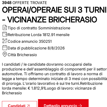
3948
OFFERTE TROVATE
OPERAI/OPERAIE SUI 3 TURNI
- VICINANZE BRICHERASIO
Tipo di contratto
Somministrazione
Retribuzione Lorda
1812.91 mensile
Codice annuncio
350251
Data di pubblicazione
8/8/2026
Città
Bricherasio
I candidati / le candidate dovranno occuparsi della
produzione e dell'assemblaggio di componenti per il setto
automotive. Ti offriamo un contratto di lavoro a norma di
legge a tempo determinato iniziale di 3 mesi con possibilità
di proroga. L'orario lavorativo è sui tre turni.Retribuzione
lorda mensile: € 1.812,91Luogo di lavoro: vicinanze di
Bricherasio
Dettaglio annuncio
Candidati