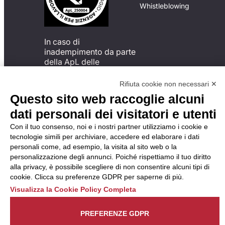
Whistleblowing
In caso di
inadempimento da parte
della ApL delle
disposizioni
del Codice di Condotta, è
Rifiuta cookie non necessari ✕
possibile presentare un
Questo sito web raccoglie alcuni
reclamo
dati personali dei visitatori e utenti
all’Organismo di
Monitoraggio utilizzando
Con il tuo consenso, noi e i nostri partner utilizziamo i cookie e
una delle modalità
tecnologie simili per archiviare, accedere ed elaborare i dati
descritte al seguente
personali come, ad esempio, la visita al sito web o la
indirizzo web
personalizzazione degli annunci. Poiché rispettiamo il tuo diritto
https://odm-
alla privacy, è possibile scegliere di non consentire alcuni tipi di
agenzielavoro.it/reclami/
.
cookie. Clicca su preferenze GDPR per saperne di più.
Visualizza la Cookie Policy Completa
PREFERENZE GDPR