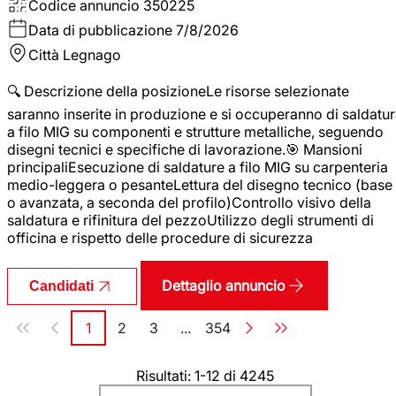
Codice annuncio
350225
Data di pubblicazione
7/8/2026
Città
Legnago
🔍 Descrizione della posizioneLe risorse selezionate
saranno inserite in produzione e si occuperanno di saldatu
a filo MIG su componenti e strutture metalliche, seguendo
disegni tecnici e specifiche di lavorazione.🎯 Mansioni
principaliEsecuzione di saldature a filo MIG su carpenteria
medio-leggera o pesanteLettura del disegno tecnico (base
o avanzata, a seconda del profilo)Controllo visivo della
saldatura e rifinitura del pezzoUtilizzo degli strumenti di
officina e rispetto delle procedure di sicurezza
Dettaglio annuncio
Candidati
Paginazione
1
2
3
...
354
Pagina
Pagina
Pagina
Pagina
Risultati: 1-12 di 4245