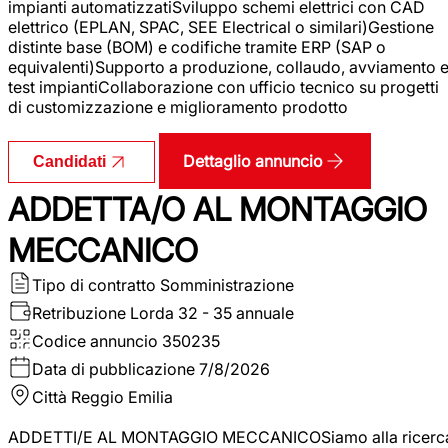
impianti automatizzatiSviluppo schemi elettrici con CAD
elettrico (EPLAN, SPAC, SEE Electrical o similari)Gestione
distinte base (BOM) e codifiche tramite ERP (SAP o
equivalenti)Supporto a produzione, collaudo, avviamento 
test impiantiCollaborazione con ufficio tecnico su progetti
di customizzazione e miglioramento prodotto
Dettaglio annuncio
Candidati
ADDETTA/O AL MONTAGGIO
MECCANICO
Tipo di contratto
Somministrazione
Retribuzione Lorda
32 - 35 annuale
Codice annuncio
350235
Data di pubblicazione
7/8/2026
Città
Reggio Emilia
ADDETTI/E AL MONTAGGIO MECCANICOSiamo alla ricerc