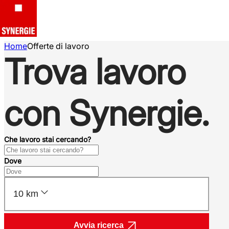
Home
Offerte di lavoro
Trova lavoro
con Synergie.
Che lavoro stai cercando?
Dove
10 km
Avvia ricerca