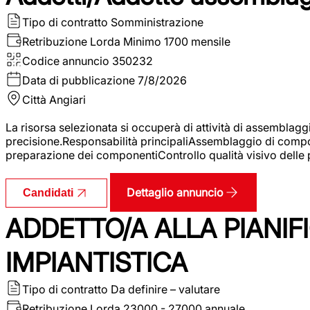
Tipo di contratto
Somministrazione
Retribuzione Lorda
Minimo 1700 mensile
Codice annuncio
350232
Data di pubblicazione
7/8/2026
Città
Angiari
La risorsa selezionata si occuperà di attività di assemblag
precisione.Responsabilità principaliAssemblaggio di compone
preparazione dei componentiControllo qualità visivo delle p
Dettaglio annuncio
Candidati
ADDETTO/A ALLA PIANIF
IMPIANTISTICA
Tipo di contratto
Da definire – valutare
Retribuzione Lorda
23000 - 27000 annuale