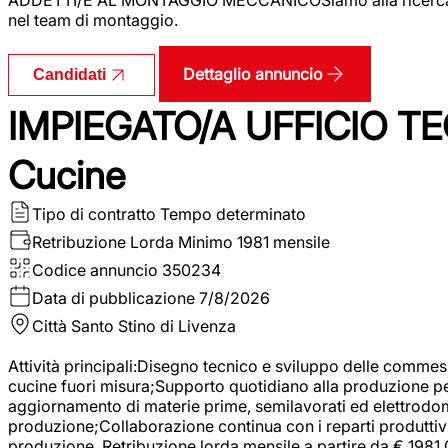
nel team di montaggio.
Dettaglio annuncio
Candidati
IMPIEGATO/A UFFICIO TEC
Cucine
Tipo di contratto
Tempo determinato
Retribuzione Lorda
Minimo 1981 mensile
Codice annuncio
350234
Data di pubblicazione
7/8/2026
Città
Santo Stino di Livenza
Attività principali:Disegno tecnico e sviluppo delle commes
cucine fuori misura;Supporto quotidiano alla produzione p
aggiornamento di materie prime, semilavorati ed elettrodom
produzione;Collaborazione continua con i reparti produttivi 
produzione. Retribuzione lorda mensile a partire da € 1981,