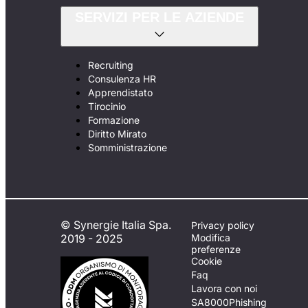
SERVIZI PER LE AZIENDE
Recruiting
Consulenza HR
Apprendistato
Tirocinio
Formazione
Diritto Mirato
Somministrazione
© Synergie Italia Spa.
Privacy policy
2019 - 2025
Modifica
preferenze
Cookie
Faq
Lavora con noi
SA8000
Phishing