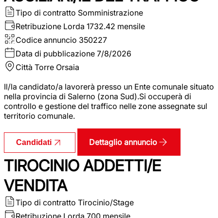
Tipo di contratto
Somministrazione
Retribuzione Lorda
1732.42 mensile
Codice annuncio
350227
Data di pubblicazione
7/8/2026
Città
Torre Orsaia
Il/la candidato/a lavorerà presso un Ente comunale situato
nella provincia di Salerno (zona Sud).Si occuperà di
controllo e gestione del traffico nelle zone assegnate sul
territorio comunale.
Dettaglio annuncio
Candidati
TIROCINIO ADDETTI/E
VENDITA
Tipo di contratto
Tirocinio/Stage
Retribuzione Lorda
700 mensile