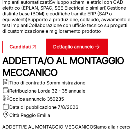
impianti automatizzatiSviluppo schemi elettrici con CAD
elettrico (EPLAN, SPAC, SEE Electrical o similari)Gestione
distinte base (BOM) e codifiche tramite ERP (SAP o
equivalenti)Supporto a produzione, collaudo, avviamento 
test impiantiCollaborazione con ufficio tecnico su progetti
di customizzazione e miglioramento prodotto
Dettaglio annuncio
Candidati
ADDETTA/O AL MONTAGGIO
MECCANICO
Tipo di contratto
Somministrazione
Retribuzione Lorda
32 - 35 annuale
Codice annuncio
350235
Data di pubblicazione
7/8/2026
Città
Reggio Emilia
ADDETTI/E AL MONTAGGIO MECCANICOSiamo alla ricerc