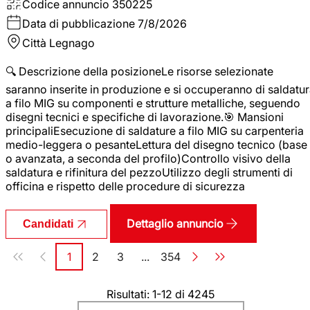
Codice annuncio
350225
Data di pubblicazione
7/8/2026
Città
Legnago
🔍 Descrizione della posizioneLe risorse selezionate
saranno inserite in produzione e si occuperanno di saldatu
a filo MIG su componenti e strutture metalliche, seguendo
disegni tecnici e specifiche di lavorazione.🎯 Mansioni
principaliEsecuzione di saldature a filo MIG su carpenteria
medio-leggera o pesanteLettura del disegno tecnico (base
o avanzata, a seconda del profilo)Controllo visivo della
saldatura e rifinitura del pezzoUtilizzo degli strumenti di
officina e rispetto delle procedure di sicurezza
Dettaglio annuncio
Candidati
Paginazione
1
2
3
...
354
Pagina
Pagina
Pagina
Pagina
Risultati: 1-12 di 4245