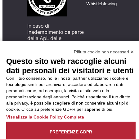
Whistleblowing
In caso di
inadempimento da parte
della ApL delle
disposizioni
del Codice di Condotta, è
Rifiuta cookie non necessari ✕
possibile presentare un
Questo sito web raccoglie alcuni
reclamo
dati personali dei visitatori e utenti
all’Organismo di
Monitoraggio utilizzando
Con il tuo consenso, noi e i nostri partner utilizziamo i cookie e
una delle modalità
tecnologie simili per archiviare, accedere ed elaborare i dati
descritte al seguente
personali come, ad esempio, la visita al sito web o la
indirizzo web
personalizzazione degli annunci. Poiché rispettiamo il tuo diritto
https://odm-
alla privacy, è possibile scegliere di non consentire alcuni tipi di
agenzielavoro.it/reclami/
.
cookie. Clicca su preferenze GDPR per saperne di più.
Visualizza la Cookie Policy Completa
PREFERENZE GDPR