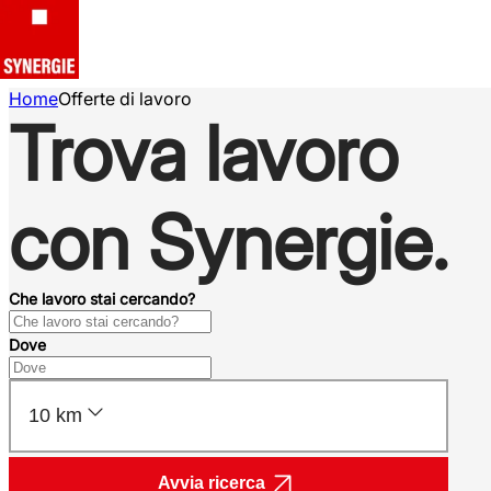
Home
Offerte di lavoro
Trova lavoro
con Synergie.
Che lavoro stai cercando?
Dove
10 km
Avvia ricerca