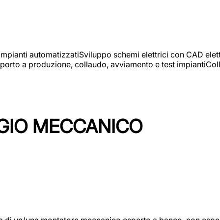
 impianti automatizzatiSviluppo schemi elettrici con CAD elet
orto a produzione, collaudo, avviamento e test impiantiColla
GIO MECCANICO
/una montatore meccanico esperto a banco, con esperienza c