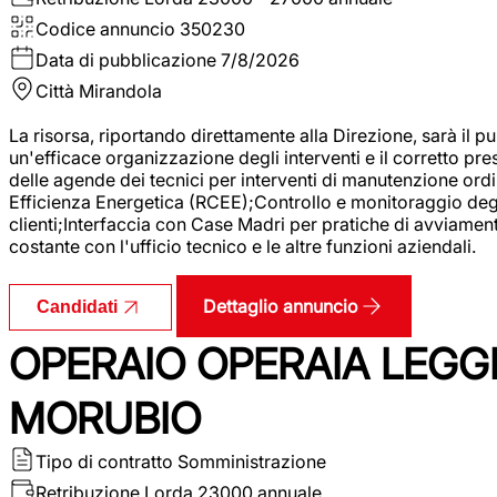
Codice annuncio
350230
Data di pubblicazione
7/8/2026
Città
Mirandola
La risorsa, riportando direttamente alla Direzione, sarà il pu
un'efficace organizzazione degli interventi e il corretto pr
delle agende dei tecnici per interventi di manutenzione ord
Efficienza Energetica (RCEE);Controllo e monitoraggio degli
clienti;Interfaccia con Case Madri per pratiche di avviamen
costante con l'ufficio tecnico e le altre funzioni aziendali.
Dettaglio annuncio
Candidati
OPERAIO OPERAIA LEGGE
MORUBIO
Tipo di contratto
Somministrazione
Retribuzione Lorda
23000 annuale