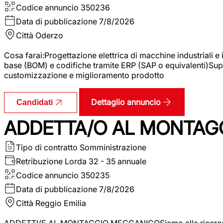
Codice annuncio
350236
Data di pubblicazione
7/8/2026
Città
Oderzo
Cosa farai:Progettazione elettrica di macchine industriali e
base (BOM) e codifiche tramite ERP (SAP o equivalenti)Supp
customizzazione e miglioramento prodotto
Dettaglio annuncio
Candidati
ADDETTA/O AL MONTAG
Tipo di contratto
Somministrazione
Retribuzione Lorda
32 - 35 annuale
Codice annuncio
350235
Data di pubblicazione
7/8/2026
Città
Reggio Emilia
ADDETTI/E AL MONTAGGIO MECCANICOSiamo alla ricerca di un