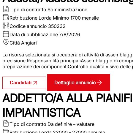
Tipo di contratto
Somministrazione
Retribuzione Lorda
Minimo 1700 mensile
Codice annuncio
350232
Data di pubblicazione
7/8/2026
Città
Angiari
La risorsa selezionata si occuperà di attività di assemblag
precisione.Responsabilità principaliAssemblaggio di compone
preparazione dei componentiControllo qualità visivo delle p
Dettaglio annuncio
Candidati
ADDETTO/A ALLA PIANIF
IMPIANTISTICA
Tipo di contratto
Da definire – valutare
Retribuzione Lorda
23000 - 27000 annuale