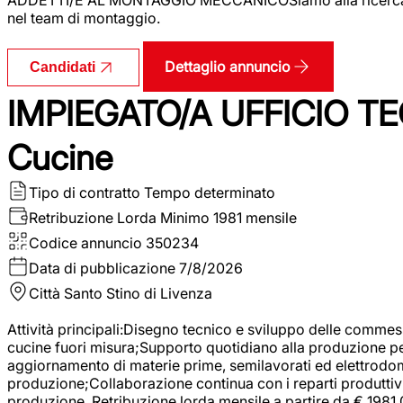
nel team di montaggio.
Dettaglio annuncio
Candidati
IMPIEGATO/A UFFICIO TEC
Cucine
Tipo di contratto
Tempo determinato
Retribuzione Lorda
Minimo 1981 mensile
Codice annuncio
350234
Data di pubblicazione
7/8/2026
Città
Santo Stino di Livenza
Attività principali:Disegno tecnico e sviluppo delle commes
cucine fuori misura;Supporto quotidiano alla produzione p
aggiornamento di materie prime, semilavorati ed elettrodom
produzione;Collaborazione continua con i reparti produttivi 
produzione. Retribuzione lorda mensile a partire da € 1981,