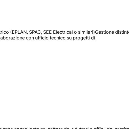
trico (EPLAN, SPAC, SEE Electrical o similari)Gestione distint
borazione con ufficio tecnico su progetti di
onsolidata nel settore dei riduttori o affini, da inserir