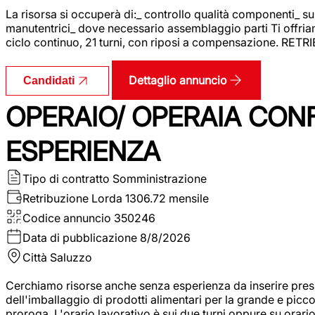
La risorsa si occuperà di:_ controllo qualità componenti_ s
manutentrici_ dove necessario assemblaggio parti Ti offriam
ciclo continuo, 21 turni, con riposi a compensazione. RET
Dettaglio annuncio
Candidati
OPERAIO/ OPERAIA CO
ESPERIENZA
Tipo di contratto
Somministrazione
Retribuzione Lorda
1306.72 mensile
Codice annuncio
350246
Data di pubblicazione
8/8/2026
Città
Saluzzo
Cerchiamo risorse anche senza esperienza da inserire pres
dell'imballaggio di prodotti alimentari per la grande e picco
proroga. L'orario lavorativo è sui due turni oppure su orar