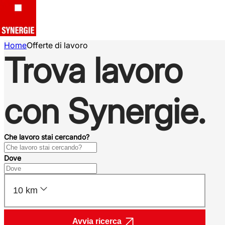
Home
Offerte di lavoro
Trova lavoro
con Synergie.
Che lavoro stai cercando?
Dove
10 km
Avvia ricerca