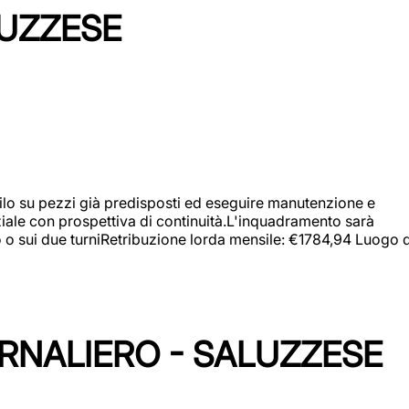
LUZZESE
a filo su pezzi già predisposti ed eseguire manutenzione e
iziale con prospettiva di continuità.L'inquadramento sarà
zo o sui due turniRetribuzione lorda mensile: €1784,94 Luogo d
ORNALIERO - SALUZZESE