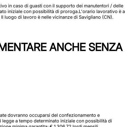
vo in caso di guasti con il supporto dei manutentori / delle
 iniziale con possibilità di proroga.L'orario lavorativo è a
luogo di lavoro è nelle vicinanze di Savigliano (CN).
IMENTARE ANCHE SENZA
didate dovranno occuparsi del confezionamento e
i legge a tempo determinato iniziale con possibilità di
zione minima garantita: € 1.306,72 lordi mensili