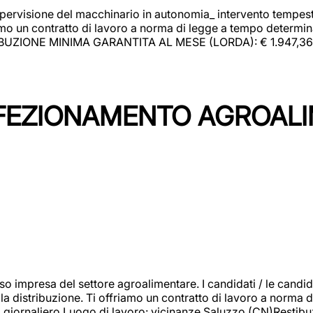
upervisione del macchinario in autonomia_ intervento tempesti
o un contratto di lavoro a norma di legge a tempo determinato
RIBUZIONE MINIMA GARANTITA AL MESE (LORDA): € 1.947,36 Il 
NFEZIONAMENTO AGROAL
so impresa del settore agroalimentare. I candidati / le can
la distribuzione. Ti offriamo un contratto di lavoro a norma d
io giornaliero.Luogo di lavoro: vicinanze Saluzzo (CN)Restibu