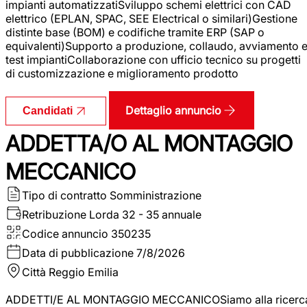
impianti automatizzatiSviluppo schemi elettrici con CAD
elettrico (EPLAN, SPAC, SEE Electrical o similari)Gestione
distinte base (BOM) e codifiche tramite ERP (SAP o
equivalenti)Supporto a produzione, collaudo, avviamento 
test impiantiCollaborazione con ufficio tecnico su progetti
di customizzazione e miglioramento prodotto
Dettaglio annuncio
Candidati
ADDETTA/O AL MONTAGGIO
MECCANICO
Tipo di contratto
Somministrazione
Retribuzione Lorda
32 - 35 annuale
Codice annuncio
350235
Data di pubblicazione
7/8/2026
Città
Reggio Emilia
ADDETTI/E AL MONTAGGIO MECCANICOSiamo alla ricerc