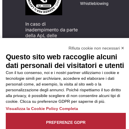
Whistleblowing
In caso di
inadempimento da parte
della ApL delle
disposizioni
del Codice di Condotta, è
Rifiuta cookie non necessari ✕
possibile presentare un
Questo sito web raccoglie alcuni
reclamo
dati personali dei visitatori e utenti
all’Organismo di
Monitoraggio utilizzando
Con il tuo consenso, noi e i nostri partner utilizziamo i cookie e
una delle modalità
tecnologie simili per archiviare, accedere ed elaborare i dati
descritte al seguente
personali come, ad esempio, la visita al sito web o la
indirizzo web
personalizzazione degli annunci. Poiché rispettiamo il tuo diritto
https://odm-
alla privacy, è possibile scegliere di non consentire alcuni tipi di
agenzielavoro.it/reclami/
.
cookie. Clicca su preferenze GDPR per saperne di più.
Visualizza la Cookie Policy Completa
PREFERENZE GDPR