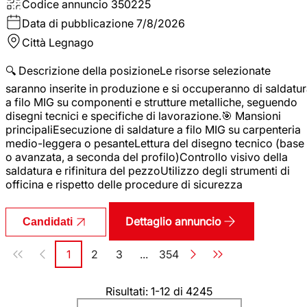
Codice annuncio
350225
Data di pubblicazione
7/8/2026
Città
Legnago
🔍 Descrizione della posizioneLe risorse selezionate
saranno inserite in produzione e si occuperanno di saldatu
a filo MIG su componenti e strutture metalliche, seguendo
disegni tecnici e specifiche di lavorazione.🎯 Mansioni
principaliEsecuzione di saldature a filo MIG su carpenteria
medio-leggera o pesanteLettura del disegno tecnico (base
o avanzata, a seconda del profilo)Controllo visivo della
saldatura e rifinitura del pezzoUtilizzo degli strumenti di
officina e rispetto delle procedure di sicurezza
Dettaglio annuncio
Candidati
Paginazione
1
2
3
...
354
Pagina
Pagina
Pagina
Pagina
Risultati: 1-12 di 4245