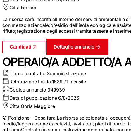
Città
Ferrara
La risorsa sarà inserita all'interno dei servizi ambientali e si
con mezzo aziendale;presidio dell'isola ecologica e assistenz
rifiuto;registrazione degli accessi tramite tessera e inserim
Dettaglio annuncio
Candidati
OPERAIO/A ADDETTO/A 
Tipo di contratto
Somministrazione
Retribuzione Lorda
1639.71 mensile
Codice annuncio
349939
Data di pubblicazione
6/8/2026
Città
Gorla Maggiore
🎯 Posizione – Cosa faraiLa risorsa selezionata si occuper
medio/leggera come cacciaviti, avvitatori, piedi di porco, t
offriamoContratto in somministrazione determinato, con p