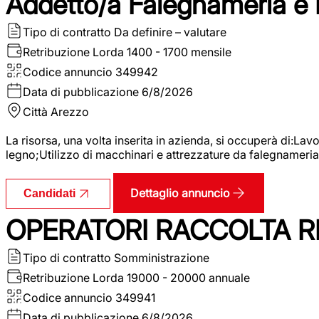
Addetto/a Falegnameria e
Tipo di contratto
Da definire – valutare
Retribuzione Lorda
1400 - 1700 mensile
Codice annuncio
349942
Data di pubblicazione
6/8/2026
Città
Arezzo
La risorsa, una volta inserita in azienda, si occuperà di:La
legno;Utilizzo di macchinari e attrezzature da falegnameria;
Dettaglio annuncio
Candidati
OPERATORI RACCOLTA RI
Tipo di contratto
Somministrazione
Retribuzione Lorda
19000 - 20000 annuale
Codice annuncio
349941
Data di pubblicazione
6/8/2026