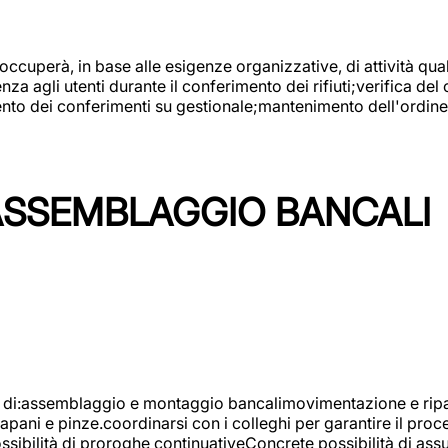
 occuperà, in base alle esigenze organizzative, di attività quali
a agli utenti durante il conferimento dei rifiuti;verifica del
ento dei conferimenti su gestionale;mantenimento dell'ordine, 
ASSEMBLAGGIO BANCALI
à di:assemblaggio e montaggio bancalimovimentazione e ripara
rapani e pinze.coordinarsi con i colleghi per garantire il pro
ossibilità di proroghe continuativeConcrete possibilità d