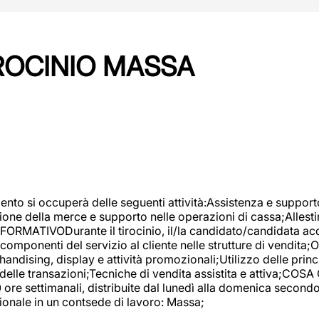
IROCINIO MASSA
imento si occuperà delle seguenti attività:Assistenza e support
ione della merce e supporto nelle operazioni di cassa;Allesti
FORMATIVODurante il tirocinio, il/la candidato/candidata acq
componenti del servizio al cliente nelle strutture di vendita
ndising, display e attività promozionali;Utilizzo delle princi
delle transazioni;Tecniche di vendita assistita e attiva;COS
re settimanali, distribuite dal lunedì alla domenica secondo 
onale in un contsede di lavoro: Massa;