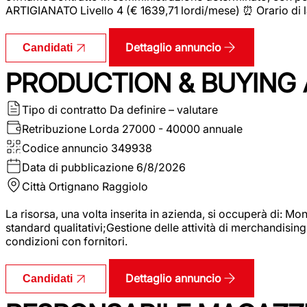
ARTIGIANATO Livello 4 (€ 1639,71 lordi/mese) ⏰ Orario di l
Dettaglio annuncio
Candidati
PRODUCTION & BUYING A
Tipo di contratto
Da definire – valutare
Retribuzione Lorda
27000 - 40000 annuale
Codice annuncio
349938
Data di pubblicazione
6/8/2026
Città
Ortignano Raggiolo
La risorsa, una volta inserita in azienda, si occuperà di: M
standard qualitativi;Gestione delle attività di merchandising
condizioni con fornitori.
Dettaglio annuncio
Candidati