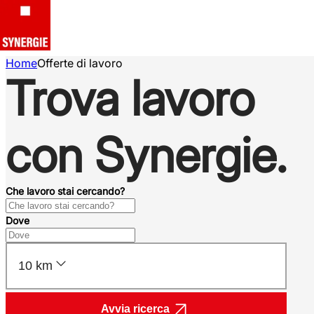
Home
Offerte di lavoro
Trova lavoro
con Synergie.
Che lavoro stai cercando?
Dove
10 km
Avvia ricerca