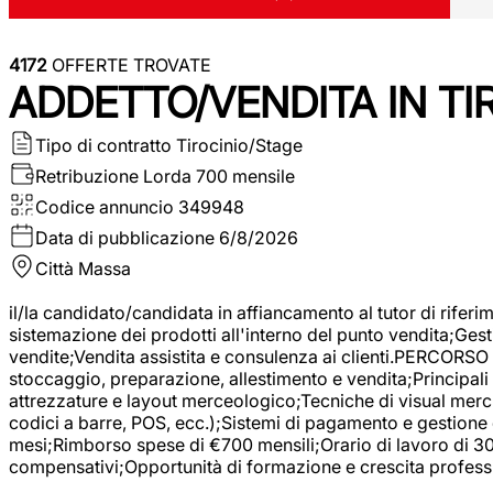
4172
OFFERTE TROVATE
ADDETTO/VENDITA IN T
Tipo di contratto
Tirocinio/Stage
Retribuzione Lorda
700 mensile
Codice annuncio
349948
Data di pubblicazione
6/8/2026
Città
Massa
il/la candidato/candidata in affiancamento al tutor di rifer
sistemazione dei prodotti all'interno del punto vendita;Gest
vendite;Vendita assistita e consulenza ai clienti.PERCORSO 
stoccaggio, preparazione, allestimento e vendita;Principali 
attrezzature e layout merceologico;Tecniche di visual mercha
codici a barre, POS, ecc.);Sistemi di pagamento e gestione 
mesi;Rimborso spese di €700 mensili;Orario di lavoro di 30 o
compensativi;Opportunità di formazione e crescita professi