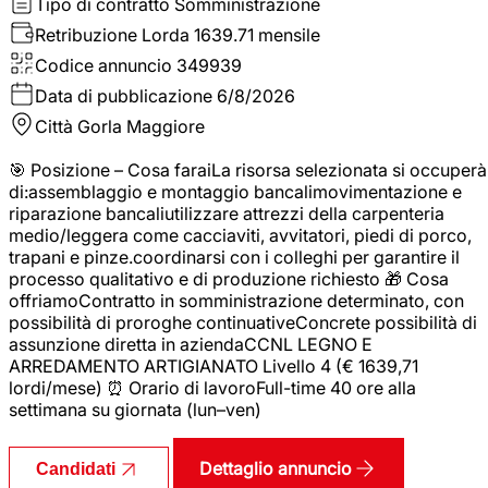
Tipo di contratto
Somministrazione
Retribuzione Lorda
1639.71 mensile
Codice annuncio
349939
Data di pubblicazione
6/8/2026
Città
Gorla Maggiore
🎯 Posizione – Cosa faraiLa risorsa selezionata si occuperà
di:assemblaggio e montaggio bancalimovimentazione e
riparazione bancaliutilizzare attrezzi della carpenteria
medio/leggera come cacciaviti, avvitatori, piedi di porco,
trapani e pinze.coordinarsi con i colleghi per garantire il
processo qualitativo e di produzione richiesto 🎁 Cosa
offriamoContratto in somministrazione determinato, con
possibilità di proroghe continuativeConcrete possibilità di
assunzione diretta in aziendaCCNL LEGNO E
ARREDAMENTO ARTIGIANATO Livello 4 (€ 1639,71
lordi/mese) ⏰ Orario di lavoroFull-time 40 ore alla
settimana su giornata (lun–ven)
Dettaglio annuncio
Candidati