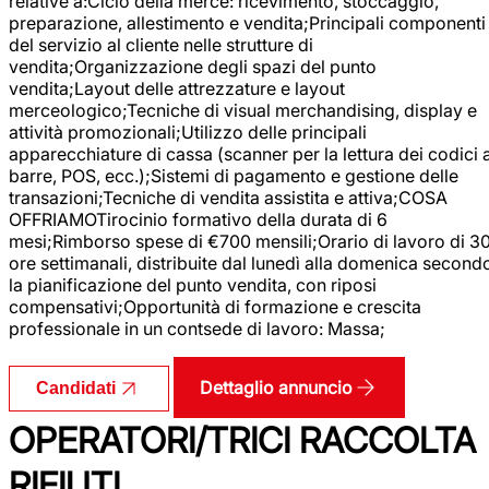
relative a:Ciclo della merce: ricevimento, stoccaggio,
preparazione, allestimento e vendita;Principali componenti
del servizio al cliente nelle strutture di
vendita;Organizzazione degli spazi del punto
vendita;Layout delle attrezzature e layout
merceologico;Tecniche di visual merchandising, display e
attività promozionali;Utilizzo delle principali
apparecchiature di cassa (scanner per la lettura dei codici 
barre, POS, ecc.);Sistemi di pagamento e gestione delle
transazioni;Tecniche di vendita assistita e attiva;COSA
OFFRIAMOTirocinio formativo della durata di 6
mesi;Rimborso spese di €700 mensili;Orario di lavoro di 3
ore settimanali, distribuite dal lunedì alla domenica second
la pianificazione del punto vendita, con riposi
compensativi;Opportunità di formazione e crescita
professionale in un contsede di lavoro: Massa;
Dettaglio annuncio
Candidati
OPERATORI/TRICI RACCOLTA
RIFIUTI