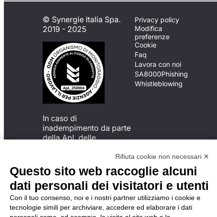
© Synergie Italia Spa.
Privacy policy
2019 - 2025
Modifica
preferenze
Cookie
Faq
Lavora con noi
SA8000
Phishing
Whistleblowing
In caso di
inadempimento da parte
della ApL delle
disposizioni
del Codice di Condotta, è
Rifiuta cookie non necessari ✕
possibile presentare un
Questo sito web raccoglie alcuni
reclamo
dati personali dei visitatori e utenti
all’Organismo di
Monitoraggio utilizzando
Con il tuo consenso, noi e i nostri partner utilizziamo i cookie e
una delle modalità
tecnologie simili per archiviare, accedere ed elaborare i dati
descritte al seguente