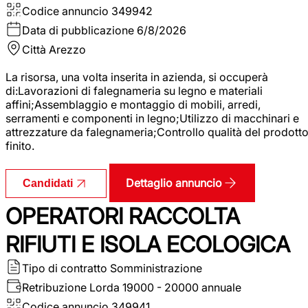
Codice annuncio
349942
Data di pubblicazione
6/8/2026
Città
Arezzo
La risorsa, una volta inserita in azienda, si occuperà
di:Lavorazioni di falegnameria su legno e materiali
affini;Assemblaggio e montaggio di mobili, arredi,
serramenti e componenti in legno;Utilizzo di macchinari e
attrezzature da falegnameria;Controllo qualità del prodott
finito.
Dettaglio annuncio
Candidati
OPERATORI RACCOLTA
RIFIUTI E ISOLA ECOLOGICA
Tipo di contratto
Somministrazione
Retribuzione Lorda
19000 - 20000 annuale
Codice annuncio
349941