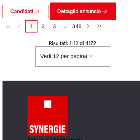
Dettaglio annuncio
Candidati
Paginazione
1
2
3
...
348
Pagina
Pagina
Pagina
Pagina
Risultati: 1-12 di 4172
Vedi 12 per pagina