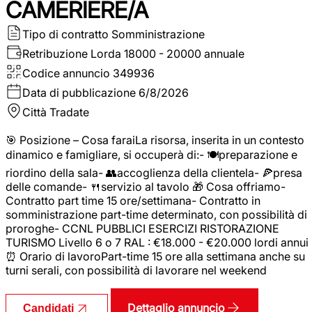
CAMERIERE/A
Tipo di contratto
Somministrazione
Retribuzione Lorda
18000 - 20000 annuale
Codice annuncio
349936
Data di pubblicazione
6/8/2026
Città
Tradate
🎯 Posizione – Cosa faraiLa risorsa, inserita in un contesto
dinamico e famigliare, si occuperà di:- 🍽️preparazione e
riordino della sala- 👥accoglienza della clientela- 🍕presa
delle comande- 🍴servizio al tavolo 🎁 Cosa offriamo-
Contratto part time 15 ore/settimana- Contratto in
somministrazione part-time determinato, con possibilità di
proroghe- CCNL PUBBLICI ESERCIZI RISTORAZIONE
TURISMO Livello 6 o 7 RAL : €18.000 - €20.000 lordi annui
⏰ Orario di lavoroPart-time 15 ore alla settimana anche su
turni serali, con possibilità di lavorare nel weekend
Dettaglio annuncio
Candidati