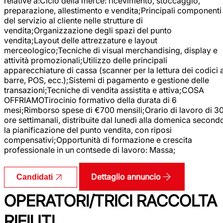
relative a:Ciclo della merce: ricevimento, stoccaggio,
preparazione, allestimento e vendita;Principali componenti
del servizio al cliente nelle strutture di
vendita;Organizzazione degli spazi del punto
vendita;Layout delle attrezzature e layout
merceologico;Tecniche di visual merchandising, display e
attività promozionali;Utilizzo delle principali
apparecchiature di cassa (scanner per la lettura dei codici 
barre, POS, ecc.);Sistemi di pagamento e gestione delle
transazioni;Tecniche di vendita assistita e attiva;COSA
OFFRIAMOTirocinio formativo della durata di 6
mesi;Rimborso spese di €700 mensili;Orario di lavoro di 3
ore settimanali, distribuite dal lunedì alla domenica second
la pianificazione del punto vendita, con riposi
compensativi;Opportunità di formazione e crescita
professionale in un contsede di lavoro: Massa;
Dettaglio annuncio
Candidati
OPERATORI/TRICI RACCOLTA
RIFIUTI