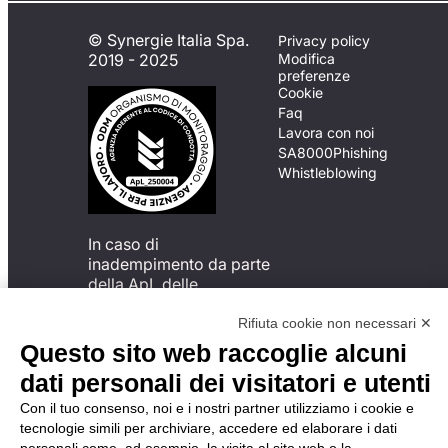
© Synergie Italia Spa.
Privacy policy
2019 - 2025
Modifica
preferenze
Cookie
Faq
Lavora con noi
SA8000
Phishing
Whistleblowing
In caso di
inadempimento da parte
della ApL delle
disposizioni
del Codice di Condotta, è
Rifiuta cookie non necessari ✕
possibile presentare un
Questo sito web raccoglie alcuni
reclamo
dati personali dei visitatori e utenti
all’Organismo di
Monitoraggio utilizzando
Con il tuo consenso, noi e i nostri partner utilizziamo i cookie e
una delle modalità
tecnologie simili per archiviare, accedere ed elaborare i dati
descritte al seguente