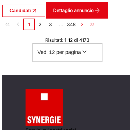
Dettaglio annuncio
Candidati
Paginazione
1
2
3
...
348
Pagina
Pagina
Pagina
Pagina
Risultati: 1-12 di 4173
Vedi 12 per pagina