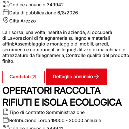
Codice annuncio
349942
Data di pubblicazione
6/8/2026
Città
Arezzo
La risorsa, una volta inserita in azienda, si occuperà
di:Lavorazioni di falegnameria su legno e materiali
affini;Assemblaggio e montaggio di mobili, arredi,
serramenti e componenti in legno;Utilizzo di macchinari e
attrezzature da falegnameria;Controllo qualità del prodott
finito.
Dettaglio annuncio
Candidati
OPERATORI RACCOLTA
RIFIUTI E ISOLA ECOLOGICA
Tipo di contratto
Somministrazione
Retribuzione Lorda
19000 - 20000 annuale
Codice annuncio
349941