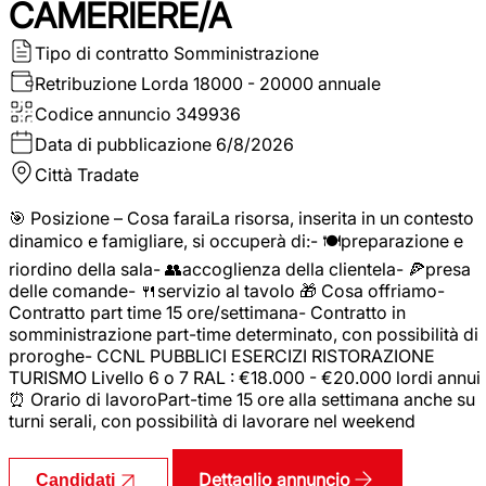
CAMERIERE/A
Tipo di contratto
Somministrazione
Retribuzione Lorda
18000 - 20000 annuale
Codice annuncio
349936
Data di pubblicazione
6/8/2026
Città
Tradate
🎯 Posizione – Cosa faraiLa risorsa, inserita in un contesto
dinamico e famigliare, si occuperà di:- 🍽️preparazione e
riordino della sala- 👥accoglienza della clientela- 🍕presa
delle comande- 🍴servizio al tavolo 🎁 Cosa offriamo-
Contratto part time 15 ore/settimana- Contratto in
somministrazione part-time determinato, con possibilità di
proroghe- CCNL PUBBLICI ESERCIZI RISTORAZIONE
TURISMO Livello 6 o 7 RAL : €18.000 - €20.000 lordi annui
⏰ Orario di lavoroPart-time 15 ore alla settimana anche su
turni serali, con possibilità di lavorare nel weekend
Dettaglio annuncio
Candidati