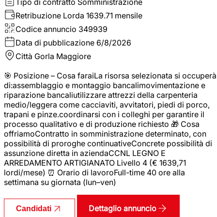
Tipo di contratto
Somministrazione
Retribuzione Lorda
1639.71 mensile
Codice annuncio
349939
Data di pubblicazione
6/8/2026
Città
Gorla Maggiore
🎯 Posizione – Cosa faraiLa risorsa selezionata si occuperà
di:assemblaggio e montaggio bancalimovimentazione e
riparazione bancaliutilizzare attrezzi della carpenteria
medio/leggera come cacciaviti, avvitatori, piedi di porco,
trapani e pinze.coordinarsi con i colleghi per garantire il
processo qualitativo e di produzione richiesto 🎁 Cosa
offriamoContratto in somministrazione determinato, con
possibilità di proroghe continuativeConcrete possibilità di
assunzione diretta in aziendaCCNL LEGNO E
ARREDAMENTO ARTIGIANATO Livello 4 (€ 1639,71
lordi/mese) ⏰ Orario di lavoroFull-time 40 ore alla
settimana su giornata (lun–ven)
Dettaglio annuncio
Candidati