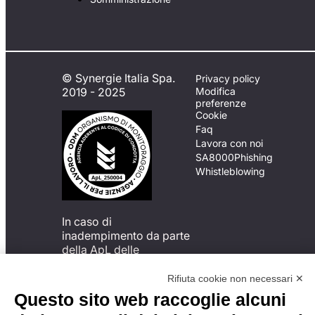
© Synergie Italia Spa.
Privacy policy
2019 - 2025
Modifica
preferenze
Cookie
Faq
Lavora con noi
SA8000
Phishing
Whistleblowing
In caso di
inadempimento da parte
della ApL delle
disposizioni
del Codice di Condotta, è
Rifiuta cookie non necessari ✕
possibile presentare un
Questo sito web raccoglie alcuni
reclamo