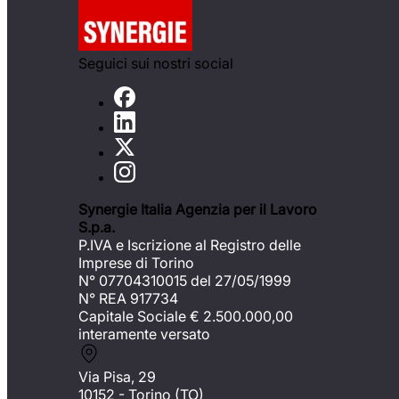
Seguici sui nostri social
Synergie Italia Agenzia per il Lavoro
S.p.a.
P.IVA e Iscrizione al Registro delle
Imprese di Torino
N° 07704310015 del 27/05/1999
N° REA 917734
Capitale Sociale €
2.500.000,00
interamente versato
Via Pisa, 29
10152 - Torino (TO)