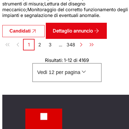
strumenti di misura;Lettura del disegno
meccanico;Monitoraggio del corretto funzionamento degli
impianti e segnalazione di eventuali anomalie.
Dettaglio annuncio
Candidati
Paginazione
1
2
3
...
348
Pagina
Pagina
Pagina
Pagina
Risultati: 1-12 di 4169
Vedi 12 per pagina