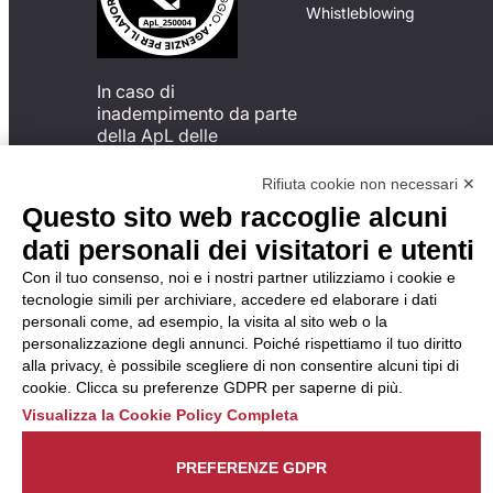
Whistleblowing
In caso di
inadempimento da parte
della ApL delle
disposizioni
del Codice di Condotta, è
Rifiuta cookie non necessari ✕
possibile presentare un
Questo sito web raccoglie alcuni
reclamo
dati personali dei visitatori e utenti
all’Organismo di
Monitoraggio utilizzando
Con il tuo consenso, noi e i nostri partner utilizziamo i cookie e
una delle modalità
tecnologie simili per archiviare, accedere ed elaborare i dati
descritte al seguente
personali come, ad esempio, la visita al sito web o la
indirizzo web
personalizzazione degli annunci. Poiché rispettiamo il tuo diritto
https://odm-
alla privacy, è possibile scegliere di non consentire alcuni tipi di
agenzielavoro.it/reclami/
.
cookie. Clicca su preferenze GDPR per saperne di più.
Visualizza la Cookie Policy Completa
PREFERENZE GDPR