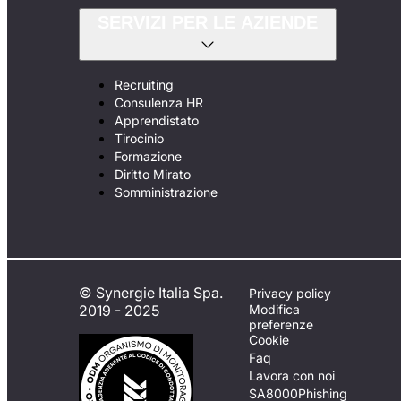
SERVIZI PER LE AZIENDE
Recruiting
Consulenza HR
Apprendistato
Tirocinio
Formazione
Diritto Mirato
Somministrazione
© Synergie Italia Spa.
Privacy policy
2019 - 2025
Modifica
preferenze
Cookie
Faq
Lavora con noi
SA8000
Phishing