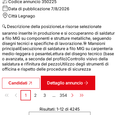
Codice annuncio
350225
Data di pubblicazione
7/8/2026
Città
Legnago
🔍 Descrizione della posizioneLe risorse selezionate
saranno inserite in produzione e si occuperanno di saldatu
a filo MIG su componenti e strutture metalliche, seguendo
disegni tecnici e specifiche di lavorazione.🎯 Mansioni
principaliEsecuzione di saldature a filo MIG su carpenteria
medio-leggera o pesanteLettura del disegno tecnico (base
o avanzata, a seconda del profilo)Controllo visivo della
saldatura e rifinitura del pezzoUtilizzo degli strumenti di
officina e rispetto delle procedure di sicurezza
Dettaglio annuncio
Candidati
Paginazione
1
2
3
...
354
Pagina
Pagina
Pagina
Pagina
Risultati: 1-12 di 4245