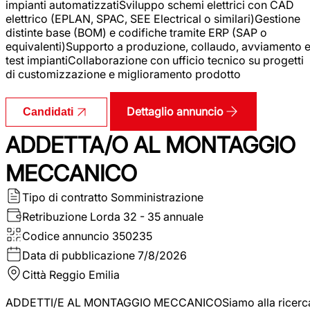
impianti automatizzatiSviluppo schemi elettrici con CAD
elettrico (EPLAN, SPAC, SEE Electrical o similari)Gestione
distinte base (BOM) e codifiche tramite ERP (SAP o
equivalenti)Supporto a produzione, collaudo, avviamento 
test impiantiCollaborazione con ufficio tecnico su progetti
di customizzazione e miglioramento prodotto
Dettaglio annuncio
Candidati
ADDETTA/O AL MONTAGGIO
MECCANICO
Tipo di contratto
Somministrazione
Retribuzione Lorda
32 - 35 annuale
Codice annuncio
350235
Data di pubblicazione
7/8/2026
Città
Reggio Emilia
ADDETTI/E AL MONTAGGIO MECCANICOSiamo alla ricerc