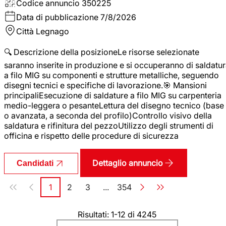
Codice annuncio
350225
Data di pubblicazione
7/8/2026
Città
Legnago
🔍 Descrizione della posizioneLe risorse selezionate
saranno inserite in produzione e si occuperanno di saldatu
a filo MIG su componenti e strutture metalliche, seguendo
disegni tecnici e specifiche di lavorazione.🎯 Mansioni
principaliEsecuzione di saldature a filo MIG su carpenteria
medio-leggera o pesanteLettura del disegno tecnico (base
o avanzata, a seconda del profilo)Controllo visivo della
saldatura e rifinitura del pezzoUtilizzo degli strumenti di
officina e rispetto delle procedure di sicurezza
Dettaglio annuncio
Candidati
Paginazione
1
2
3
...
354
Pagina
Pagina
Pagina
Pagina
Risultati: 1-12 di 4245