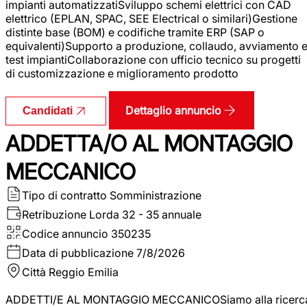
impianti automatizzatiSviluppo schemi elettrici con CAD
elettrico (EPLAN, SPAC, SEE Electrical o similari)Gestione
distinte base (BOM) e codifiche tramite ERP (SAP o
equivalenti)Supporto a produzione, collaudo, avviamento 
test impiantiCollaborazione con ufficio tecnico su progetti
di customizzazione e miglioramento prodotto
Dettaglio annuncio
Candidati
ADDETTA/O AL MONTAGGIO
MECCANICO
Tipo di contratto
Somministrazione
Retribuzione Lorda
32 - 35 annuale
Codice annuncio
350235
Data di pubblicazione
7/8/2026
Città
Reggio Emilia
ADDETTI/E AL MONTAGGIO MECCANICOSiamo alla ricerc