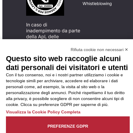
Whistleblowing
In caso di
inadempimento da parte
della ApL delle
disposizioni
del Codice di Condotta, è
Rifiuta cookie non necessari ✕
possibile presentare un
Questo sito web raccoglie alcuni
reclamo
dati personali dei visitatori e utenti
all’Organismo di
Monitoraggio utilizzando
Con il tuo consenso, noi e i nostri partner utilizziamo i cookie e
una delle modalità
tecnologie simili per archiviare, accedere ed elaborare i dati
descritte al seguente
personali come, ad esempio, la visita al sito web o la
indirizzo web
personalizzazione degli annunci. Poiché rispettiamo il tuo diritto
https://odm-
alla privacy, è possibile scegliere di non consentire alcuni tipi di
agenzielavoro.it/reclami/
.
cookie. Clicca su preferenze GDPR per saperne di più.
Visualizza la Cookie Policy Completa
PREFERENZE GDPR