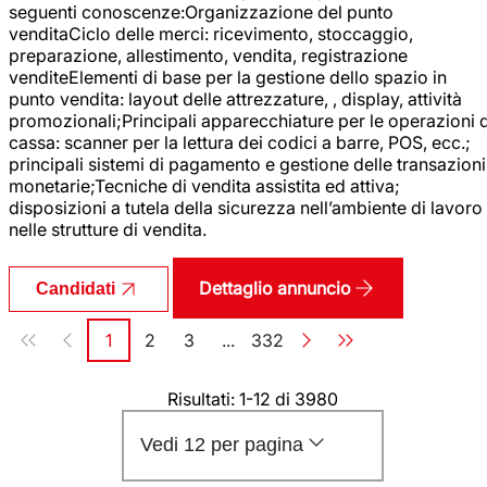
seguenti conoscenze:Organizzazione del punto
venditaCiclo delle merci: ricevimento, stoccaggio,
preparazione, allestimento, vendita, registrazione
venditeElementi di base per la gestione dello spazio in
punto vendita: layout delle attrezzature, , display, attività
promozionali;Principali apparecchiature per le operazioni d
cassa: scanner per la lettura dei codici a barre, POS, ecc.;
principali sistemi di pagamento e gestione delle transazioni
monetarie;Tecniche di vendita assistita ed attiva;
disposizioni a tutela della sicurezza nell’ambiente di lavoro
nelle strutture di vendita.
Dettaglio annuncio
Candidati
Paginazione
1
2
3
...
332
Pagina
Pagina
Pagina
Pagina
Risultati: 1-12 di 3980
Vedi 12 per pagina