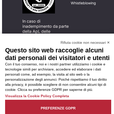
Whistleblowing
In caso di
inadempimento da parte
della ApL delle
disposizioni
del Codice di Condotta, è
Rifiuta cookie non necessari ✕
possibile presentare un
Questo sito web raccoglie alcuni
reclamo
dati personali dei visitatori e utenti
all’Organismo di
Monitoraggio utilizzando
Con il tuo consenso, noi e i nostri partner utilizziamo i cookie e
una delle modalità
tecnologie simili per archiviare, accedere ed elaborare i dati
descritte al seguente
personali come, ad esempio, la visita al sito web o la
indirizzo web
personalizzazione degli annunci. Poiché rispettiamo il tuo diritto
https://odm-
alla privacy, è possibile scegliere di non consentire alcuni tipi di
agenzielavoro.it/reclami/
.
cookie. Clicca su preferenze GDPR per saperne di più.
Visualizza la Cookie Policy Completa
PREFERENZE GDPR