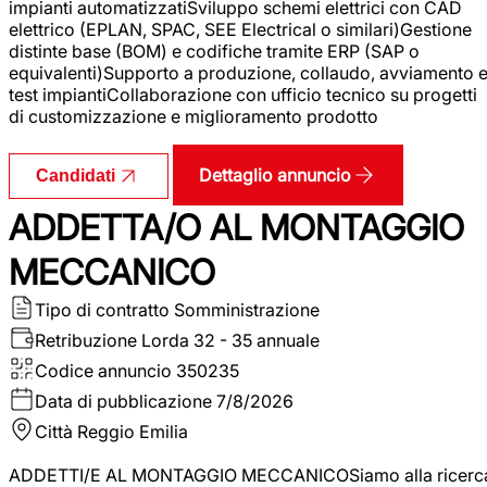
impianti automatizzatiSviluppo schemi elettrici con CAD
elettrico (EPLAN, SPAC, SEE Electrical o similari)Gestione
distinte base (BOM) e codifiche tramite ERP (SAP o
equivalenti)Supporto a produzione, collaudo, avviamento 
test impiantiCollaborazione con ufficio tecnico su progetti
di customizzazione e miglioramento prodotto
Dettaglio annuncio
Candidati
ADDETTA/O AL MONTAGGIO
MECCANICO
Tipo di contratto
Somministrazione
Retribuzione Lorda
32 - 35 annuale
Codice annuncio
350235
Data di pubblicazione
7/8/2026
Città
Reggio Emilia
ADDETTI/E AL MONTAGGIO MECCANICOSiamo alla ricerc