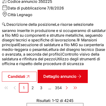
Codice annuncio
350225
Data di pubblicazione
7/8/2026
Città
Legnago
🔍 Descrizione della posizioneLe risorse selezionate
saranno inserite in produzione e si occuperanno di saldatu
a filo MIG su componenti e strutture metalliche, seguendo
disegni tecnici e specifiche di lavorazione.🎯 Mansioni
principaliEsecuzione di saldature a filo MIG su carpenteria
medio-leggera o pesanteLettura del disegno tecnico (base
o avanzata, a seconda del profilo)Controllo visivo della
saldatura e rifinitura del pezzoUtilizzo degli strumenti di
officina e rispetto delle procedure di sicurezza
Dettaglio annuncio
Candidati
Paginazione
1
2
3
...
354
Pagina
Pagina
Pagina
Pagina
Risultati: 1-12 di 4245