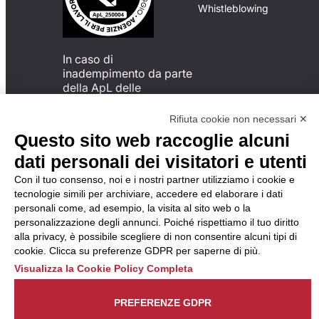
Whistleblowing
In caso di
inadempimento da parte
della ApL delle
disposizioni
del Codice di Condotta, è
Rifiuta cookie non necessari ✕
possibile presentare un
Questo sito web raccoglie alcuni
reclamo
dati personali dei visitatori e utenti
all’Organismo di
Monitoraggio utilizzando
Con il tuo consenso, noi e i nostri partner utilizziamo i cookie e
una delle modalità
tecnologie simili per archiviare, accedere ed elaborare i dati
descritte al seguente
personali come, ad esempio, la visita al sito web o la
indirizzo web
personalizzazione degli annunci. Poiché rispettiamo il tuo diritto
https://odm-
alla privacy, è possibile scegliere di non consentire alcuni tipi di
agenzielavoro.it/reclami/
.
cookie. Clicca su preferenze GDPR per saperne di più.
Visualizza la Cookie Policy Completa
PREFERENZE GDPR