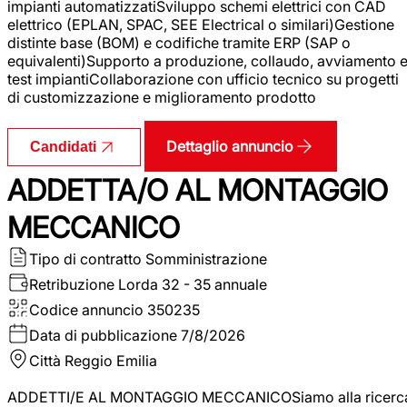
impianti automatizzatiSviluppo schemi elettrici con CAD
elettrico (EPLAN, SPAC, SEE Electrical o similari)Gestione
distinte base (BOM) e codifiche tramite ERP (SAP o
equivalenti)Supporto a produzione, collaudo, avviamento 
test impiantiCollaborazione con ufficio tecnico su progetti
di customizzazione e miglioramento prodotto
Dettaglio annuncio
Candidati
ADDETTA/O AL MONTAGGIO
MECCANICO
Tipo di contratto
Somministrazione
Retribuzione Lorda
32 - 35 annuale
Codice annuncio
350235
Data di pubblicazione
7/8/2026
Città
Reggio Emilia
ADDETTI/E AL MONTAGGIO MECCANICOSiamo alla ricerc