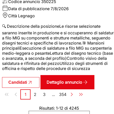
Codice annuncio
350225
Data di pubblicazione
7/8/2026
Città
Legnago
🔍 Descrizione della posizioneLe risorse selezionate
saranno inserite in produzione e si occuperanno di saldatu
a filo MIG su componenti e strutture metalliche, seguendo
disegni tecnici e specifiche di lavorazione.🎯 Mansioni
principaliEsecuzione di saldature a filo MIG su carpenteria
medio-leggera o pesanteLettura del disegno tecnico (base
o avanzata, a seconda del profilo)Controllo visivo della
saldatura e rifinitura del pezzoUtilizzo degli strumenti di
officina e rispetto delle procedure di sicurezza
Dettaglio annuncio
Candidati
Paginazione
1
2
3
...
354
Pagina
Pagina
Pagina
Pagina
Risultati: 1-12 di 4245