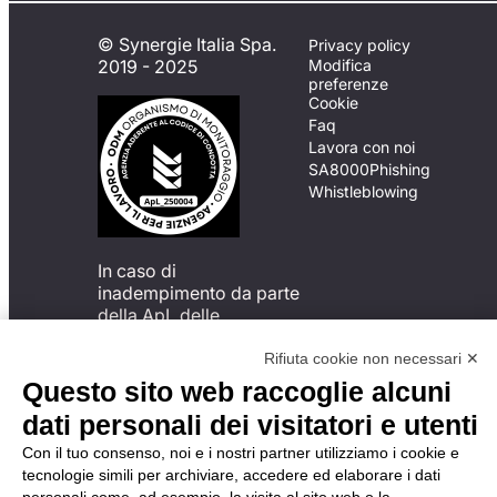
© Synergie Italia Spa.
Privacy policy
2019 - 2025
Modifica
preferenze
Cookie
Faq
Lavora con noi
SA8000
Phishing
Whistleblowing
In caso di
inadempimento da parte
della ApL delle
disposizioni
del Codice di Condotta, è
Rifiuta cookie non necessari ✕
possibile presentare un
Questo sito web raccoglie alcuni
reclamo
dati personali dei visitatori e utenti
all’Organismo di
Monitoraggio utilizzando
Con il tuo consenso, noi e i nostri partner utilizziamo i cookie e
una delle modalità
tecnologie simili per archiviare, accedere ed elaborare i dati
descritte al seguente