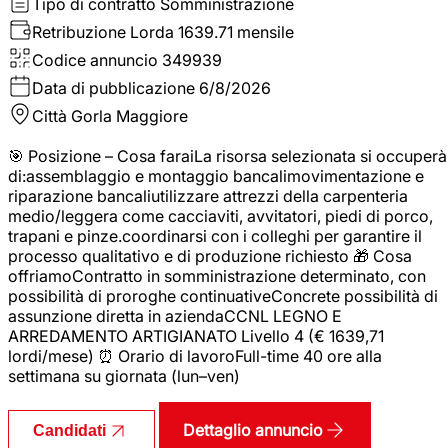
Tipo di contratto
Somministrazione
Retribuzione Lorda
1639.71 mensile
Codice annuncio
349939
Data di pubblicazione
6/8/2026
Città
Gorla Maggiore
🎯 Posizione – Cosa faraiLa risorsa selezionata si occuperà
di:assemblaggio e montaggio bancalimovimentazione e
riparazione bancaliutilizzare attrezzi della carpenteria
medio/leggera come cacciaviti, avvitatori, piedi di porco,
trapani e pinze.coordinarsi con i colleghi per garantire il
processo qualitativo e di produzione richiesto 🎁 Cosa
offriamoContratto in somministrazione determinato, con
possibilità di proroghe continuativeConcrete possibilità di
assunzione diretta in aziendaCCNL LEGNO E
ARREDAMENTO ARTIGIANATO Livello 4 (€ 1639,71
lordi/mese) ⏰ Orario di lavoroFull-time 40 ore alla
settimana su giornata (lun–ven)
Dettaglio annuncio
Candidati