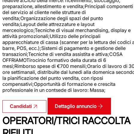
relative a:Ciclo della merce: ricevimento, stoccaggio,
preparazione, allestimento e vendita;Principali componenti
del servizio al cliente nelle strutture di
vendita;Organizzazione degli spazi del punto
vendita;Layout delle attrezzature e layout
merceologico;Tecniche di visual merchandising, display e
attività promozionali;Utilizzo delle principali
apparecchiature di cassa (scanner per la lettura dei codici 
barre, POS, ecc.);Sistemi di pagamento e gestione delle
transazioni;Tecniche di vendita assistita e attiva;COSA
OFFRIAMOTirocinio formativo della durata di 6
mesi;Rimborso spese di €700 mensili;Orario di lavoro di 3
ore settimanali, distribuite dal lunedì alla domenica second
la pianificazione del punto vendita, con riposi
compensativi;Opportunità di formazione e crescita
professionale in un contsede di lavoro: Massa;
Dettaglio annuncio
Candidati
OPERATORI/TRICI RACCOLTA
RIFIUTI