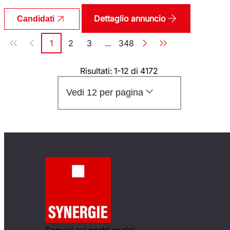
Dettaglio annuncio
Candidati
Paginazione
1
2
3
...
348
Pagina
Pagina
Pagina
Pagina
Risultati: 1-12 di 4172
Vedi 12 per pagina