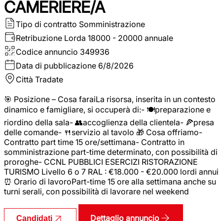
CAMERIERE/A
Tipo di contratto
Somministrazione
Retribuzione Lorda
18000 - 20000 annuale
Codice annuncio
349936
Data di pubblicazione
6/8/2026
Città
Tradate
🎯 Posizione – Cosa faraiLa risorsa, inserita in un contesto
dinamico e famigliare, si occuperà di:- 🍽️preparazione e
riordino della sala- 👥accoglienza della clientela- 🍕presa
delle comande- 🍴servizio al tavolo 🎁 Cosa offriamo-
Contratto part time 15 ore/settimana- Contratto in
somministrazione part-time determinato, con possibilità di
proroghe- CCNL PUBBLICI ESERCIZI RISTORAZIONE
TURISMO Livello 6 o 7 RAL : €18.000 - €20.000 lordi annui
⏰ Orario di lavoroPart-time 15 ore alla settimana anche su
turni serali, con possibilità di lavorare nel weekend
Dettaglio annuncio
Candidati