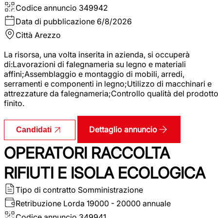
Codice annuncio
349942
Data di pubblicazione
6/8/2026
Città
Arezzo
La risorsa, una volta inserita in azienda, si occuperà
di:Lavorazioni di falegnameria su legno e materiali
affini;Assemblaggio e montaggio di mobili, arredi,
serramenti e componenti in legno;Utilizzo di macchinari e
attrezzature da falegnameria;Controllo qualità del prodott
finito.
Dettaglio annuncio
Candidati
OPERATORI RACCOLTA
RIFIUTI E ISOLA ECOLOGICA
Tipo di contratto
Somministrazione
Retribuzione Lorda
19000 - 20000 annuale
Codice annuncio
349941