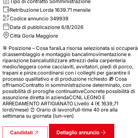
Tipo di contratto
Somministrazione
Retribuzione Lorda
1639.71 mensile
Codice annuncio
349939
Data di pubblicazione
6/8/2026
Città
Gorla Maggiore
🎯 Posizione – Cosa faraiLa risorsa selezionata si occuperà
di:assemblaggio e montaggio bancalimovimentazione e
riparazione bancaliutilizzare attrezzi della carpenteria
medio/leggera come cacciaviti, avvitatori, piedi di porco,
trapani e pinze.coordinarsi con i colleghi per garantire il
processo qualitativo e di produzione richiesto 🎁 Cosa
offriamoContratto in somministrazione determinato, con
possibilità di proroghe continuativeConcrete possibilità di
assunzione diretta in aziendaCCNL LEGNO E
ARREDAMENTO ARTIGIANATO Livello 4 (€ 1639,71
lordi/mese) ⏰ Orario di lavoroFull-time 40 ore alla
settimana su giornata (lun–ven)
Dettaglio annuncio
Candidati