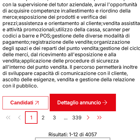
con la supervisione del tutor aziendale, avrai l'opportunità
di acquisire competenze in:allestimento e riordino della
merce;esposizione dei prodotti e verifica dei
prezzi;assistenza e orientamento al cliente;vendita assistita
e attività promozionali;utilizzo della cassa, scanner per
codici a barre e POS;gestione delle diverse modalità di
pagamento;registrazione delle vendite;organizzazione
degli spazi e dei reparti del punto vendita;gestione del cicl
delle merci, dal ricevimento all'esposizione e alla
vendita;applicazione delle procedure di sicurezza
all'interno del punto vendita. Il percorso permetterà inoltre
di sviluppare capacità di comunicazione con il cliente,
ascolto delle esigenze, vendita e gestione della relazione
con il pubblico.
Dettaglio annuncio
Candidati
Paginazione
1
2
3
...
339
Pagina
Pagina
Pagina
Pagina
Risultati: 1-12 di 4057