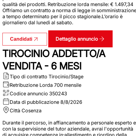
qualità dei prodotti. Retribuzione lorda mensile: € 1.497,34
Offriamo un contratto a norma di legge in somministrazion
a tempo determinato per il picco stagionale.L’orario è
giornaliero dal lunedì al sabato.
Dettaglio annuncio
Candidati
TIROCINIO ADDETTO/A
VENDITA - 6 MESI
Tipo di contratto
Tirocinio/Stage
Retribuzione Lorda
700 mensile
Codice annuncio
350243
Data di pubblicazione
8/8/2026
Città
Cosenza
Durante il percorso, in affiancamento a personale esperto e
con la supervisione del tutor aziendale, avrai l'opportunità
di acquisire competenze in:allestimento e riordino della