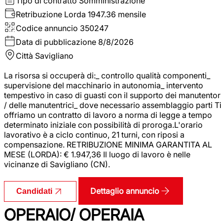
Tipo di contratto
Somministrazione
Retribuzione Lorda
1947.36 mensile
Codice annuncio
350247
Data di pubblicazione
8/8/2026
Città
Savigliano
La risorsa si occuperà di:_ controllo qualità componenti_
supervisione del macchinario in autonomia_ intervento
tempestivo in caso di guasti con il supporto dei manutentor
/ delle manutentrici_ dove necessario assemblaggio parti T
offriamo un contratto di lavoro a norma di legge a tempo
determinato iniziale con possibilità di proroga.L'orario
lavorativo è a ciclo continuo, 21 turni, con riposi a
compensazione. RETRIBUZIONE MINIMA GARANTITA AL
MESE (LORDA): € 1.947,36 Il luogo di lavoro è nelle
vicinanze di Savigliano (CN).
Dettaglio annuncio
Candidati
OPERAIO/ OPERAIA