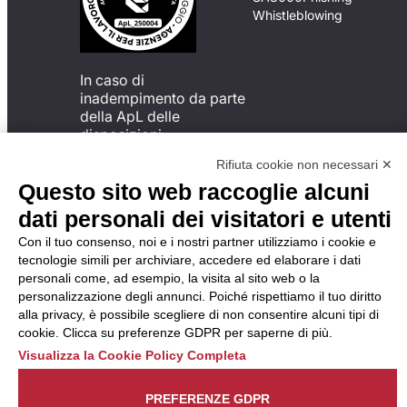
Whistleblowing
In caso di
inadempimento da parte
della ApL delle
disposizioni
del Codice di Condotta, è
Rifiuta cookie non necessari ✕
possibile presentare un
Questo sito web raccoglie alcuni
reclamo
all’Organismo di
dati personali dei visitatori e utenti
Monitoraggio utilizzando
Con il tuo consenso, noi e i nostri partner utilizziamo i cookie e
una delle modalità
tecnologie simili per archiviare, accedere ed elaborare i dati
descritte al seguente
personali come, ad esempio, la visita al sito web o la
indirizzo web
personalizzazione degli annunci. Poiché rispettiamo il tuo diritto
https://odm-
alla privacy, è possibile scegliere di non consentire alcuni tipi di
agenzielavoro.it/reclami/
.
cookie. Clicca su preferenze GDPR per saperne di più.
Visualizza la Cookie Policy Completa
PREFERENZE GDPR