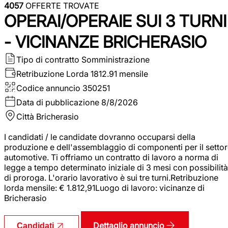
4057
OFFERTE TROVATE
OPERAI/OPERAIE SUI 3 TURNI
- VICINANZE BRICHERASIO
Tipo di contratto
Somministrazione
Retribuzione Lorda
1812.91 mensile
Codice annuncio
350251
Data di pubblicazione
8/8/2026
Città
Bricherasio
I candidati / le candidate dovranno occuparsi della
produzione e dell'assemblaggio di componenti per il setto
automotive. Ti offriamo un contratto di lavoro a norma di
legge a tempo determinato iniziale di 3 mesi con possibilità
di proroga. L'orario lavorativo è sui tre turni.Retribuzione
lorda mensile: € 1.812,91Luogo di lavoro: vicinanze di
Bricherasio
Dettaglio annuncio
Candidati