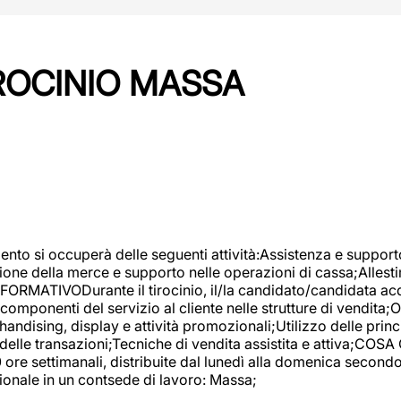
IROCINIO MASSA
imento si occuperà delle seguenti attività:Assistenza e support
ione della merce e supporto nelle operazioni di cassa;Allesti
FORMATIVODurante il tirocinio, il/la candidato/candidata acq
componenti del servizio al cliente nelle strutture di vendita
ndising, display e attività promozionali;Utilizzo delle princi
delle transazioni;Tecniche di vendita assistita e attiva;COS
re settimanali, distribuite dal lunedì alla domenica secondo 
onale in un contsede di lavoro: Massa;