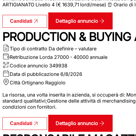
ARTIGIANATO Livello 4 (€ 1639,71 lordi/mese) ⏰ Orario di l
Dettaglio annuncio
Candidati
PRODUCTION & BUYING A
Tipo di contratto
Da definire – valutare
Retribuzione Lorda
27000 - 40000 annuale
Codice annuncio
349938
Data di pubblicazione
6/8/2026
Città
Ortignano Raggiolo
La risorsa, una volta inserita in azienda, si occuperà di: M
standard qualitativi;Gestione delle attività di merchandising
condizioni con fornitori.
Dettaglio annuncio
Candidati