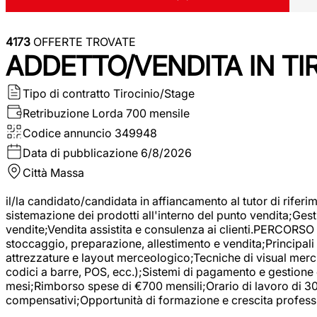
4173
OFFERTE TROVATE
ADDETTO/VENDITA IN T
Tipo di contratto
Tirocinio/Stage
Retribuzione Lorda
700 mensile
Codice annuncio
349948
Data di pubblicazione
6/8/2026
Città
Massa
il/la candidato/candidata in affiancamento al tutor di rifer
sistemazione dei prodotti all'interno del punto vendita;Gest
vendite;Vendita assistita e consulenza ai clienti.PERCORSO 
stoccaggio, preparazione, allestimento e vendita;Principali 
attrezzature e layout merceologico;Tecniche di visual mercha
codici a barre, POS, ecc.);Sistemi di pagamento e gestione 
mesi;Rimborso spese di €700 mensili;Orario di lavoro di 30 o
compensativi;Opportunità di formazione e crescita professi