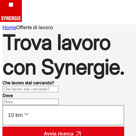
Home
Offerte di lavoro
Trova lavoro
con Synergie.
Che lavoro stai cercando?
Dove
10 km
Avvia ricerca