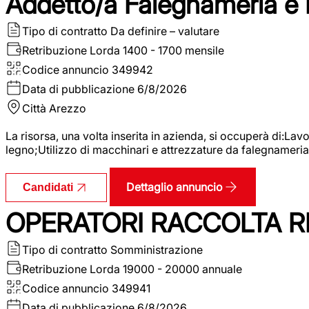
Addetto/a Falegnameria e
Tipo di contratto
Da definire – valutare
Retribuzione Lorda
1400 - 1700 mensile
Codice annuncio
349942
Data di pubblicazione
6/8/2026
Città
Arezzo
La risorsa, una volta inserita in azienda, si occuperà di:La
legno;Utilizzo di macchinari e attrezzature da falegnameria;
Dettaglio annuncio
Candidati
OPERATORI RACCOLTA RI
Tipo di contratto
Somministrazione
Retribuzione Lorda
19000 - 20000 annuale
Codice annuncio
349941
Data di pubblicazione
6/8/2026