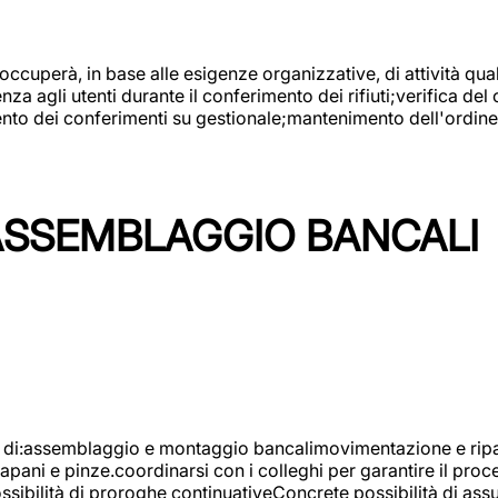
 occuperà, in base alle esigenze organizzative, di attività quali
a agli utenti durante il conferimento dei rifiuti;verifica del
ento dei conferimenti su gestionale;mantenimento dell'ordine, 
ASSEMBLAGGIO BANCALI
à di:assemblaggio e montaggio bancalimovimentazione e ripara
rapani e pinze.coordinarsi con i colleghi per garantire il pro
ossibilità di proroghe continuativeConcrete possibilità d