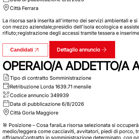
Città
Ferrara
La risorsa sarà inserita all'interno dei servizi ambientali e si
con mezzo aziendale;presidio dell'isola ecologica e assistenz
rifiuto;registrazione degli accessi tramite tessera e inserim
Dettaglio annuncio
Candidati
OPERAIO/A ADDETTO/A 
Tipo di contratto
Somministrazione
Retribuzione Lorda
1639.71 mensile
Codice annuncio
349939
Data di pubblicazione
6/8/2026
Città
Gorla Maggiore
🎯 Posizione – Cosa faraiLa risorsa selezionata si occuper
medio/leggera come cacciaviti, avvitatori, piedi di porco, t
offriamoContratto in somministrazione determinato, con p