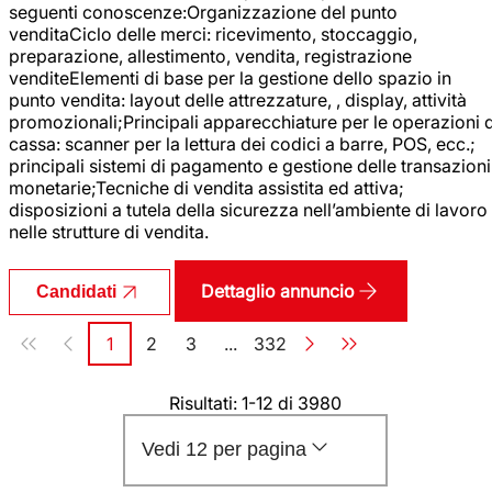
seguenti conoscenze:Organizzazione del punto
venditaCiclo delle merci: ricevimento, stoccaggio,
preparazione, allestimento, vendita, registrazione
venditeElementi di base per la gestione dello spazio in
punto vendita: layout delle attrezzature, , display, attività
promozionali;Principali apparecchiature per le operazioni d
cassa: scanner per la lettura dei codici a barre, POS, ecc.;
principali sistemi di pagamento e gestione delle transazioni
monetarie;Tecniche di vendita assistita ed attiva;
disposizioni a tutela della sicurezza nell’ambiente di lavoro
nelle strutture di vendita.
Dettaglio annuncio
Candidati
Paginazione
1
2
3
...
332
Pagina
Pagina
Pagina
Pagina
Risultati: 1-12 di 3980
Vedi 12 per pagina