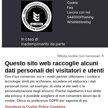
Cookie
Faq
Lavora con noi
SA8000
Phishing
Whistleblowing
In caso di
inadempimento da parte
della ApL delle
disposizioni
Rifiuta cookie non necessari ✕
del Codice di Condotta, è
Questo sito web raccoglie alcuni
possibile presentare un
reclamo
dati personali dei visitatori e utenti
all’Organismo di
Con il tuo consenso, noi e i nostri partner utilizziamo i cookie e
Monitoraggio utilizzando
tecnologie simili per archiviare, accedere ed elaborare i dati
una delle modalità
personali come, ad esempio, la visita al sito web o la
descritte al seguente
personalizzazione degli annunci. Poiché rispettiamo il tuo diritto
indirizzo web
alla privacy, è possibile scegliere di non consentire alcuni tipi di
https://odm-
cookie. Clicca su preferenze GDPR per saperne di più.
agenzielavoro.it/reclami/
.
Visualizza la Cookie Policy Completa