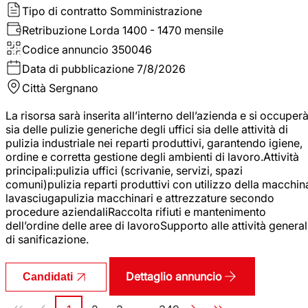
Tipo di contratto
Somministrazione
Retribuzione Lorda
1400 - 1470 mensile
Codice annuncio
350046
Data di pubblicazione
7/8/2026
Città
Sergnano
La risorsa sarà inserita all’interno dell’azienda e si occuper
sia delle pulizie generiche degli uffici sia delle attività di
pulizia industriale nei reparti produttivi, garantendo igiene,
ordine e corretta gestione degli ambienti di lavoro.Attività
principali:pulizia uffici (scrivanie, servizi, spazi
comuni)pulizia reparti produttivi con utilizzo della macchin
lavasciugapulizia macchinari e attrezzature secondo
procedure aziendaliRaccolta rifiuti e mantenimento
dell’ordine delle aree di lavoroSupporto alle attività general
di sanificazione.
Dettaglio annuncio
Candidati
Paginazione