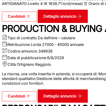
ARTIGIANATO Livello 4 (€ 1639,71 lordi/mese) ⏰ Orario di l
Dettaglio annuncio
Candidati
PRODUCTION & BUYING A
Tipo di contratto
Da definire – valutare
Retribuzione Lorda
27000 - 40000 annuale
Codice annuncio
349938
Data di pubblicazione
6/8/2026
Città
Ortignano Raggiolo
La risorsa, una volta inserita in azienda, si occuperà di: M
standard qualitativi;Gestione delle attività di merchandising
condizioni con fornitori.
Dettaglio annuncio
Candidati