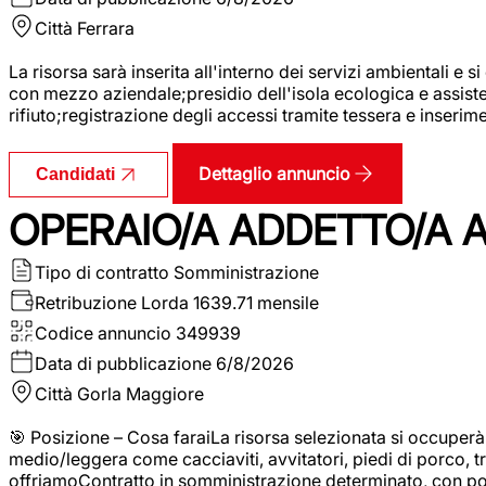
Città
Ferrara
La risorsa sarà inserita all'interno dei servizi ambientali e si
con mezzo aziendale;presidio dell'isola ecologica e assistenz
rifiuto;registrazione degli accessi tramite tessera e inserim
Dettaglio annuncio
Candidati
OPERAIO/A ADDETTO/A 
Tipo di contratto
Somministrazione
Retribuzione Lorda
1639.71 mensile
Codice annuncio
349939
Data di pubblicazione
6/8/2026
Città
Gorla Maggiore
🎯 Posizione – Cosa faraiLa risorsa selezionata si occuper
medio/leggera come cacciaviti, avvitatori, piedi di porco, t
offriamoContratto in somministrazione determinato, con p