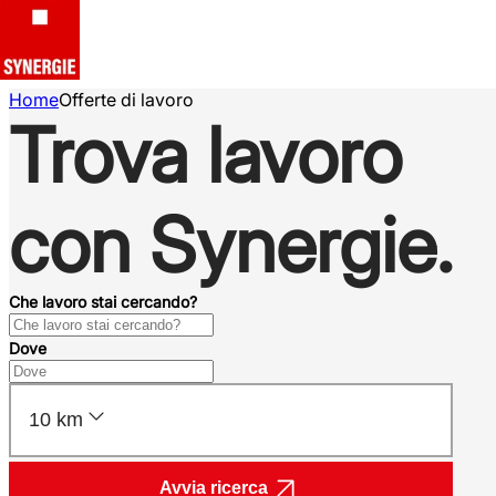
Home
Offerte di lavoro
Trova lavoro
con Synergie.
Che lavoro stai cercando?
Dove
10 km
Avvia ricerca