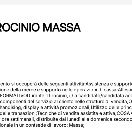
IROCINIO MASSA
imento si occuperà delle seguenti attività:Assistenza e support
ione della merce e supporto nelle operazioni di cassa;Allesti
FORMATIVODurante il tirocinio, il/la candidato/candidata acq
componenti del servizio al cliente nelle strutture di vendita
ndising, display e attività promozionali;Utilizzo delle princi
delle transazioni;Tecniche di vendita assistita e attiva;COS
re settimanali, distribuite dal lunedì alla domenica secondo 
onale in un contsede di lavoro: Massa;