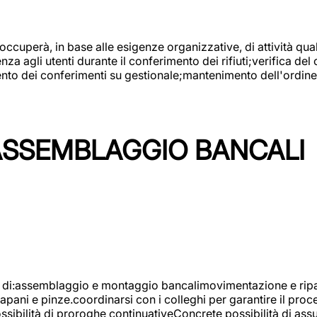
 occuperà, in base alle esigenze organizzative, di attività quali
a agli utenti durante il conferimento dei rifiuti;verifica del
ento dei conferimenti su gestionale;mantenimento dell'ordine, 
ASSEMBLAGGIO BANCALI
à di:assemblaggio e montaggio bancalimovimentazione e ripara
rapani e pinze.coordinarsi con i colleghi per garantire il pro
ossibilità di proroghe continuativeConcrete possibilità d