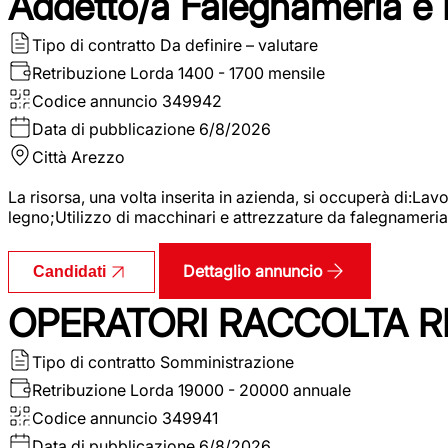
Addetto/a Falegnameria e
Tipo di contratto
Da definire – valutare
Retribuzione Lorda
1400 - 1700 mensile
Codice annuncio
349942
Data di pubblicazione
6/8/2026
Città
Arezzo
La risorsa, una volta inserita in azienda, si occuperà di:La
legno;Utilizzo di macchinari e attrezzature da falegnameria;
Dettaglio annuncio
Candidati
OPERATORI RACCOLTA RI
Tipo di contratto
Somministrazione
Retribuzione Lorda
19000 - 20000 annuale
Codice annuncio
349941
Data di pubblicazione
6/8/2026