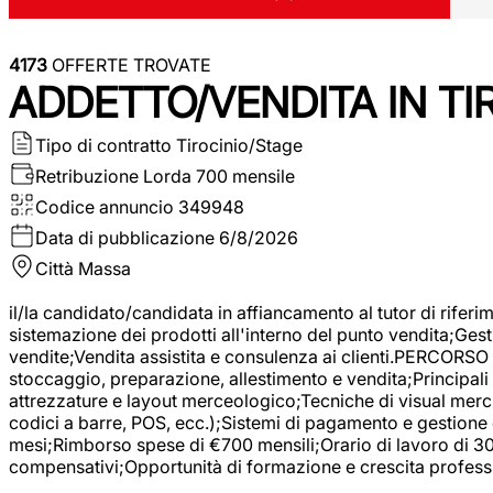
4173
OFFERTE TROVATE
ADDETTO/VENDITA IN T
Tipo di contratto
Tirocinio/Stage
Retribuzione Lorda
700 mensile
Codice annuncio
349948
Data di pubblicazione
6/8/2026
Città
Massa
il/la candidato/candidata in affiancamento al tutor di rifer
sistemazione dei prodotti all'interno del punto vendita;Gest
vendite;Vendita assistita e consulenza ai clienti.PERCORSO 
stoccaggio, preparazione, allestimento e vendita;Principali 
attrezzature e layout merceologico;Tecniche di visual mercha
codici a barre, POS, ecc.);Sistemi di pagamento e gestione 
mesi;Rimborso spese di €700 mensili;Orario di lavoro di 30 o
compensativi;Opportunità di formazione e crescita professi