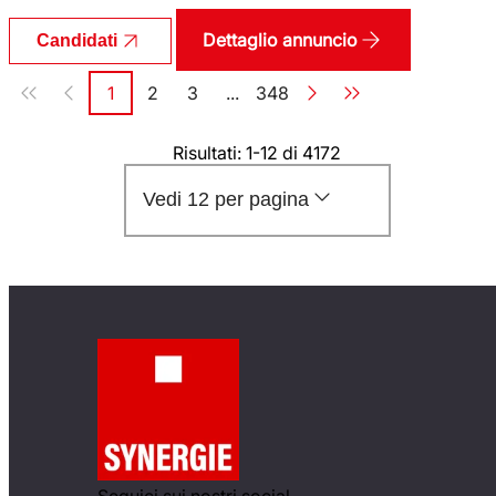
Dettaglio annuncio
Candidati
Paginazione
1
2
3
...
348
Pagina
Pagina
Pagina
Pagina
Risultati: 1-12 di 4172
Vedi 12 per pagina