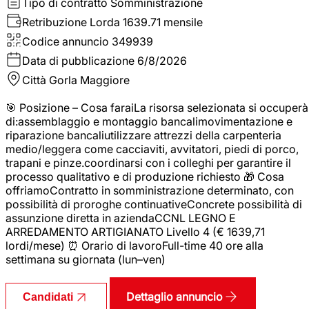
Tipo di contratto
Somministrazione
Retribuzione Lorda
1639.71 mensile
Codice annuncio
349939
Data di pubblicazione
6/8/2026
Città
Gorla Maggiore
🎯 Posizione – Cosa faraiLa risorsa selezionata si occuperà
di:assemblaggio e montaggio bancalimovimentazione e
riparazione bancaliutilizzare attrezzi della carpenteria
medio/leggera come cacciaviti, avvitatori, piedi di porco,
trapani e pinze.coordinarsi con i colleghi per garantire il
processo qualitativo e di produzione richiesto 🎁 Cosa
offriamoContratto in somministrazione determinato, con
possibilità di proroghe continuativeConcrete possibilità di
assunzione diretta in aziendaCCNL LEGNO E
ARREDAMENTO ARTIGIANATO Livello 4 (€ 1639,71
lordi/mese) ⏰ Orario di lavoroFull-time 40 ore alla
settimana su giornata (lun–ven)
Dettaglio annuncio
Candidati