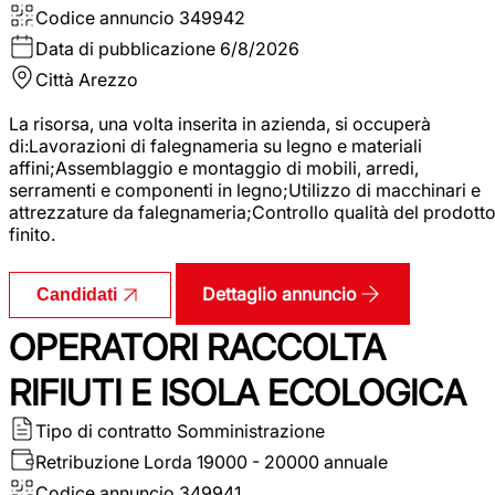
Codice annuncio
349942
Data di pubblicazione
6/8/2026
Città
Arezzo
La risorsa, una volta inserita in azienda, si occuperà
di:Lavorazioni di falegnameria su legno e materiali
affini;Assemblaggio e montaggio di mobili, arredi,
serramenti e componenti in legno;Utilizzo di macchinari e
attrezzature da falegnameria;Controllo qualità del prodott
finito.
Dettaglio annuncio
Candidati
OPERATORI RACCOLTA
RIFIUTI E ISOLA ECOLOGICA
Tipo di contratto
Somministrazione
Retribuzione Lorda
19000 - 20000 annuale
Codice annuncio
349941