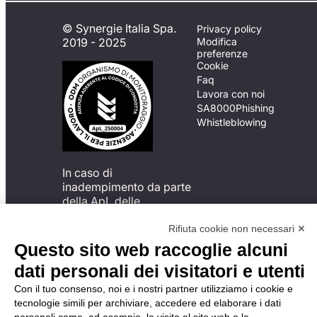
© Synergie Italia Spa.
Privacy policy
2019 - 2025
Modifica
preferenze
Cookie
Faq
Lavora con noi
SA8000
Phishing
Whistleblowing
In caso di
inadempimento da parte
della ApL delle
disposizioni
del Codice di Condotta, è
Rifiuta cookie non necessari ✕
possibile presentare un
Questo sito web raccoglie alcuni
reclamo
dati personali dei visitatori e utenti
all’Organismo di
Monitoraggio utilizzando
Con il tuo consenso, noi e i nostri partner utilizziamo i cookie e
una delle modalità
tecnologie simili per archiviare, accedere ed elaborare i dati
descritte al seguente