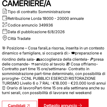
CAMERIERE/A
Tipo di contratto
Somministrazione
Retribuzione Lorda
18000 - 20000 annuale
Codice annuncio
349936
Data di pubblicazione
6/8/2026
Città
Tradate
🎯 Posizione – Cosa faraiLa risorsa, inserita in un contesto
dinamico e famigliare, si occuperà di:- 🍽️preparazione e
riordino della sala- 👥accoglienza della clientela- 🍕presa
delle comande- 🍴servizio al tavolo 🎁 Cosa offriamo-
Contratto part time 15 ore/settimana- Contratto in
somministrazione part-time determinato, con possibilità di
proroghe- CCNL PUBBLICI ESERCIZI RISTORAZIONE
TURISMO Livello 6 o 7 RAL : €18.000 - €20.000 lordi annui
⏰ Orario di lavoroPart-time 15 ore alla settimana anche su
turni serali, con possibilità di lavorare nel weekend
Dettaglio annuncio
Candidati