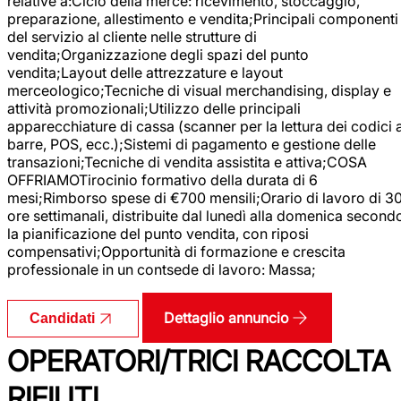
relative a:Ciclo della merce: ricevimento, stoccaggio,
preparazione, allestimento e vendita;Principali componenti
del servizio al cliente nelle strutture di
vendita;Organizzazione degli spazi del punto
vendita;Layout delle attrezzature e layout
merceologico;Tecniche di visual merchandising, display e
attività promozionali;Utilizzo delle principali
apparecchiature di cassa (scanner per la lettura dei codici 
barre, POS, ecc.);Sistemi di pagamento e gestione delle
transazioni;Tecniche di vendita assistita e attiva;COSA
OFFRIAMOTirocinio formativo della durata di 6
mesi;Rimborso spese di €700 mensili;Orario di lavoro di 3
ore settimanali, distribuite dal lunedì alla domenica second
la pianificazione del punto vendita, con riposi
compensativi;Opportunità di formazione e crescita
professionale in un contsede di lavoro: Massa;
Dettaglio annuncio
Candidati
OPERATORI/TRICI RACCOLTA
RIFIUTI