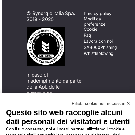
© Synergie Italia Spa.
Privacy policy
2019 - 2025
Modifica
preferenze
Cookie
Faq
Lavora con noi
SA8000
Phishing
Whistleblowing
In caso di
inadempimento da parte
della ApL delle
disposizioni
del Codice di Condotta, è
Rifiuta cookie non necessari ✕
possibile presentare un
reclamo
Questo sito web raccoglie alcuni
all’Organismo di
dati personali dei visitatori e utenti
Monitoraggio utilizzando
una delle modalità
Con il tuo consenso, noi e i nostri partner utilizziamo i cookie e