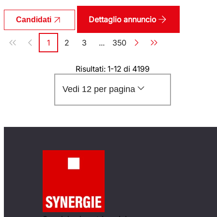
Dettaglio annuncio
Candidati
Paginazione
1
2
3
...
350
Pagina
Pagina
Pagina
Pagina
Risultati: 1-12 di 4199
Vedi 12 per pagina