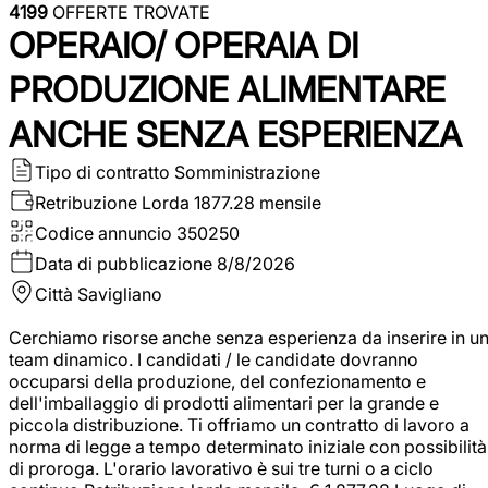
4199
OFFERTE TROVATE
OPERAIO/ OPERAIA DI
PRODUZIONE ALIMENTARE
ANCHE SENZA ESPERIENZA
Tipo di contratto
Somministrazione
Retribuzione Lorda
1877.28 mensile
Codice annuncio
350250
Data di pubblicazione
8/8/2026
Città
Savigliano
Cerchiamo risorse anche senza esperienza da inserire in u
team dinamico. I candidati / le candidate dovranno
occuparsi della produzione, del confezionamento e
dell'imballaggio di prodotti alimentari per la grande e
piccola distribuzione. Ti offriamo un contratto di lavoro a
norma di legge a tempo determinato iniziale con possibilità
di proroga. L'orario lavorativo è sui tre turni o a ciclo