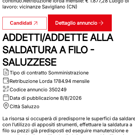
continuo.Retribuzione lorda mensile: € 1.877,28 Luogo di
lavoro: vicinanze Savigliano (CN)
Dettaglio annuncio
Candidati
ADDETTI/ADDETTE ALLA
SALDATURA A FILO -
SALUZZESE
Tipo di contratto
Somministrazione
Retribuzione Lorda
1784.94 mensile
Codice annuncio
350249
Data di pubblicazione
8/8/2026
Città
Saluzzo
La risorsa si occuperà di predisporre le superfici da saldar
con l’utilizzo di appositi strumenti, effettuare la saldatura a
filo su pezzi già predisposti ed eseguire manutenzione e